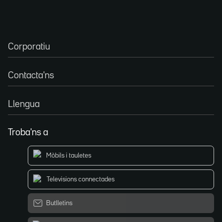
Corporatiu
Contacta'ns
Llengua
Troba'ns a
Mòbils i tauletes
Televisions connectades
Butlletins