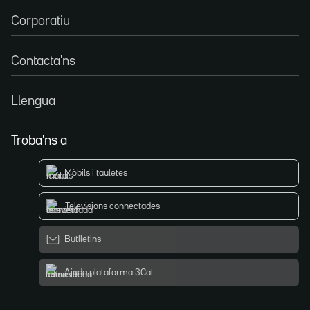
Corporatiu
Contacta'ns
Llengua
Troba'ns a
Mòbils i tauletes
Televisions connectades
Butlletins
Ajuda plataforma 3Cat