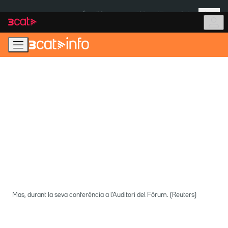
Anar
Anar
Més
a
al
És notícia:
Itàlia
Ulleres eclipsi
la
contingut
navegació
principal
Mas, durant la seva conferència a l'Auditori del Fòrum. (Reuters)