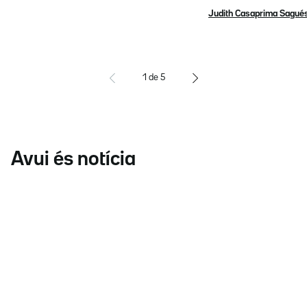
Judith Casaprima Sagué
1
de
5
Avui és notícia