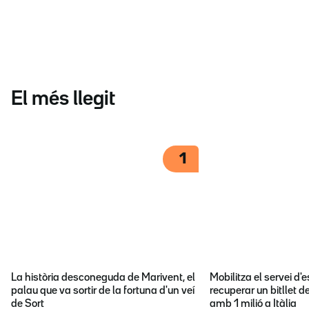
El més llegit
1
La història desconeguda de Marivent, el
Mobilitza el servei d
palau que va sortir de la fortuna d'un veí
recuperar un bitllet d
de Sort
amb 1 milió a Itàlia