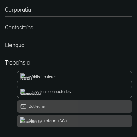
Corporatiu
Contacta'ns
Llengua
Troba'ns a
Mòbils i tauletes
Televisions connectades
Butlletins
Ajuda plataforma 3Cat