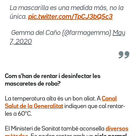
La mascarilla es una medida más, no la
única.
pic.twitter.com/TpCJ3bQ5c3
 Gemma del Caño (@farmagemma)
May
7, 2020
Com s'han de rentar i desinfectar les
mascaretes de roba?
La temperatura alta és un bon aliat. A
Canal
Salut de la Generalitat
indiquen que cal rentar-
les a 60ºC.
El Ministeri de Sanitat també aconsella
diversos