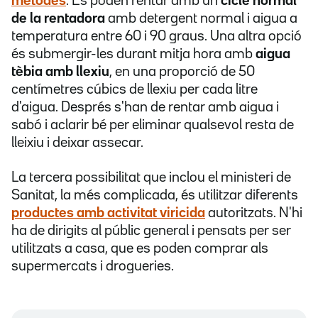
mètodes
. Es poden rentar amb un
cicle normal
de la rentadora
amb detergent normal i aigua a
temperatura entre 60 i 90 graus. Una altra opció
és submergir-les durant mitja hora amb
aigua
tèbia amb llexiu
, en una proporció de 50
centímetres cúbics de llexiu per cada litre
d'aigua. Després s'han de rentar amb aigua i
sabó i aclarir bé per eliminar qualsevol resta de
lleixiu i deixar assecar.
La tercera possibilitat que inclou el ministeri de
Sanitat, la més complicada, és utilitzar diferents
productes amb activitat viricida
autoritzats. N'hi
ha de dirigits al públic general i pensats per ser
utilitzats a casa, que es poden comprar als
supermercats i drogueries.