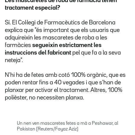
Les mascaretes de roba de farmàcia tenen
tractament especial?
Sí. El Col·legi de Farmacèutics de Barcelona
explica que "és important que els usuaris que
adquireixin les mascaretes de roba a les
farmàcies
segueixin estrictament les
instruccions del fabricant
pel que fa a la seva
neteja".
N'hi ha de fetes amb cotó 100% orgànic, que es
poden rentar fins a 40 vegades i que s'han de
planxar per activar el tractament. Altres, 100%
polièster, no necessiten planxa.
Un nen ven mascaretes fetes a mà a Peshawar, al
Pakistan (Reuters/Fayaz Aziz)