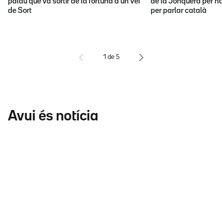
palau que va sortir de la fortuna d'un veí
de la Jonquera per ha
de Sort
per parlar català
1
de
5
Avui és notícia