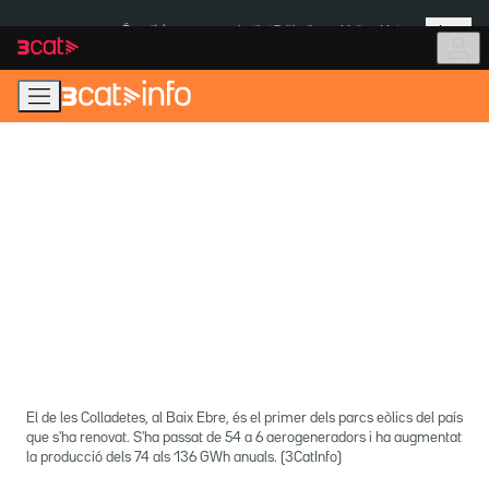
Anar
Anar
Més
a
al
És notícia:
Institut Tailàndia
Multa a Meta
la
contingut
navegació
principal
El de les Colladetes, al Baix Ebre, és el primer dels parcs eòlics del país
que s'ha renovat. S'ha passat de 54 a 6 aerogeneradors i ha augmentat
la producció dels 74 als 136 GWh anuals. (3CatInfo)