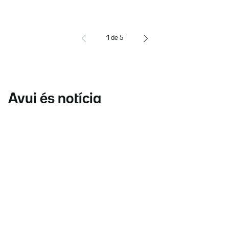
1
de
5
Avui és notícia