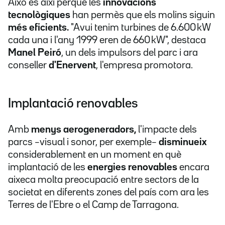
Això és així perquè les
innovacions
tecnològiques
han permès que els molins siguin
més eficients.
"Avui tenim turbines de 6.600 kW
cada una i l'any 1999 eren de 660 kW", destaca
Manel Peiró
, un dels impulsors del parc i ara
conseller
d'Enervent
, l'empresa promotora.
Implantació renovables
Amb
menys aerogeneradors,
l'impacte dels
parcs –visual i sonor, per exemple–
disminueix
considerablement en un moment en què
implantació de les
energies renovables
encara
aixeca molta preocupació entre sectors de la
societat en diferents zones del país com ara les
Terres de l'Ebre o el Camp de Tarragona.