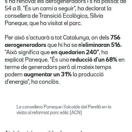
s'ha renovat els aerogeneradors i s'ha passat de
54 a 8. "És un camí a seguir", ha declarat la
consellera de Transició Ecològica, Sílvia
Paneque, que ha visitat el parc.
Per això s'actuarà a tot Catalunya, on dels
756
aerogeneradors
que hi ha se
n'eliminaran 516.
"Això significa que
en quedarien 240"
, ha
explicat Paneque. "És una
reducció d'un 68%
en
terme de generadors però al mateix temps
podem
augmentar un 31%
la producció
d'energia", ha conclòs.
La consellera Paneque i l'alcalde del Perelló en la
visita al reformat parc eòlic (ACN)