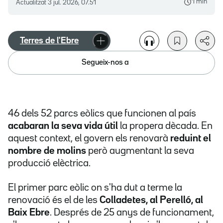
1 min
Actualitzat
3 jul. 2026, 07.51
Terres de l'Ebre
Segueix-nos a
46 dels 52 parcs eòlics que funcionen al país
acabaran la seva vida útil
la propera dècada. En
aquest context, el govern els renovarà
reduint el
nombre de molins
però augmentant la seva
producció elèctrica.
El primer parc eòlic on s'ha dut a terme la
renovació és el de les
Colladetes, al Perelló, al
Baix Ebre
. Després de 25 anys de funcionament,