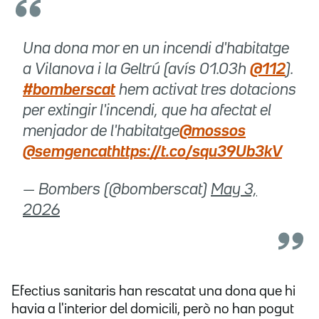
Una dona mor en un incendi d'habitatge
a Vilanova i la Geltrú (avís 01.03h
@112
).
#bomberscat
hem activat tres dotacions
per extingir l'incendi, que ha afectat el
menjador de l'habitatge
@mossos
@semgencat
https://t.co/squ39Ub3kV
— Bombers (@bomberscat)
May 3,
2026
Efectius sanitaris han rescatat una dona que hi
havia a l'interior del domicili, però no han pogut