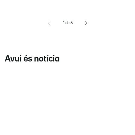
1
de
5
Avui és notícia