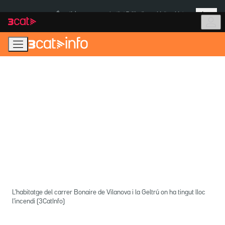
Anar
Anar
Més
a
al
És notícia:
Institut Tailàndia
Multa a Meta
la
contingut
navegació
principal
L'habitatge del carrer Bonaire de Vilanova i la Geltrú on ha tingut lloc
l'incendi (3CatInfo)