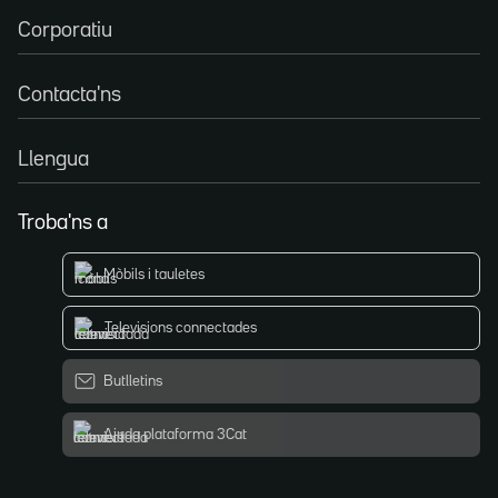
Corporatiu
Contacta'ns
Llengua
Troba'ns a
Mòbils i tauletes
Televisions connectades
Butlletins
Ajuda plataforma 3Cat