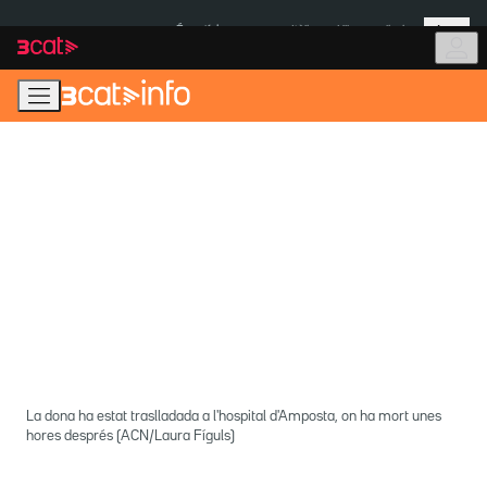
Anar
Anar
Més
a
al
És notícia:
Itàlia
Ulleres eclipsi
la
contingut
navegació
principal
La dona ha estat traslladada a l'hospital d'Amposta, on ha mort unes
hores després (ACN/Laura Fíguls)