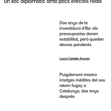
un xoc diplomàtic amb pocs efectes reals
Dos anys de la
investidura d'Illa: els
pressupostos donen
estabilitat, però queden
deures pendents
Laura Catalán Asenjo
Puigdemont mostra
imatges inèdites del seu
retorn fugaç a
Catalunya, dos anys
després