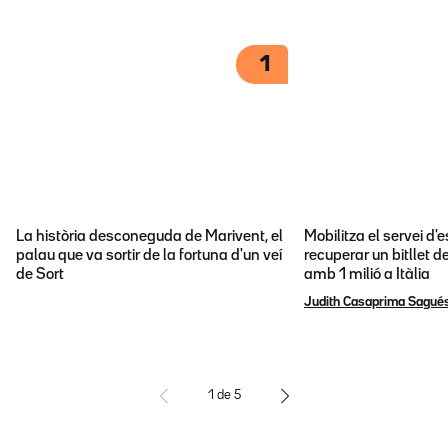
1
La història desconeguda de Marivent, el
Mobilitza el servei d
palau que va sortir de la fortuna d'un veí
recuperar un bitllet d
de Sort
amb 1 milió a Itàlia
Judith Casaprima Sagué
1
de
5