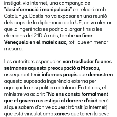
instigat, via internet, una campanya de
"desinformació i manipulació"
en relació amb
Catalunya. Dastis ho va exposar en una reunió
dels caps de la diplomàcia de la UE, on va alertar
que la ingerència es podria allargar fins a les
eleccions del 21D. A més, també
va ficar
Veneçuela en el mateix sac,
tot i que en menor
mesura.
Les autoritats espanyoles
van traslladar fa unes
setmanes aquesta preocupació a Moscou,
assegurant tenir
informes propis
que
demostren
aquesta suposada ingerència externa per
agreujar la crisi política catalana. En tot cas, el
ministre va aclarir:
"No ens consta formalment
que el govern rus estigui al darrere d'això
però
sí que sabem d'on ve aquest trànsit [a internet]
que està vinculat amb
xarxes
que tenen la seva