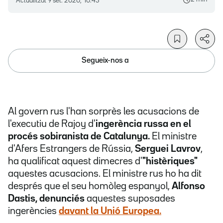
Actualitzat
9 set. 2020, 10.45
Segueix-nos a
Al govern rus l'han sorprès les acusacions de
l'executiu de Rajoy d'
ingerència russa en el
procés sobiranista de Catalunya.
El ministre
d'Afers Estrangers de Rússia,
Serguei Lavrov
,
ha qualificat aquest dimecres d'
"histèriques"
aquestes acusacions. El ministre rus ho ha dit
després que el seu homòleg espanyol,
Alfonso
Dastis,
denunciés
aquestes suposades
ingerències
davant la Unió Europea
.