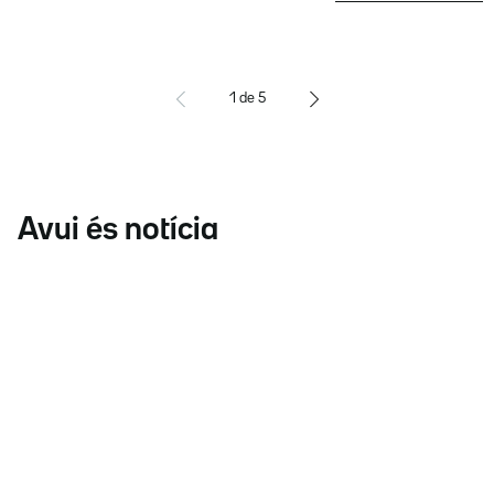
1
de
5
Avui és notícia