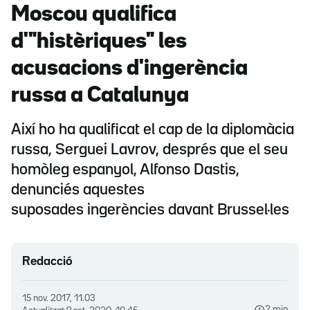
Moscou qualifica
d'"histèriques" les
acusacions d'ingerència
russa a Catalunya
Així ho ha qualificat el cap de la diplomàcia
russa, Serguei Lavrov, després que el seu
homòleg espanyol, Alfonso Dastis,
denunciés aquestes
suposades ingerències davant Brussel·les
Redacció
15 nov. 2017, 11.03
2 min