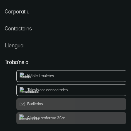
Corporatiu
Contacta'ns
Llengua
Troba'ns a
Mòbils i tauletes
Televisions connectades
Butlletins
Ajuda plataforma 3Cat