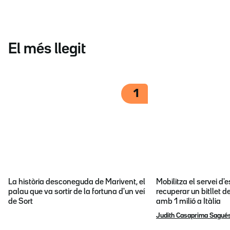
El més llegit
1
La història desconeguda de Marivent, el
Mobilitza el servei d
palau que va sortir de la fortuna d'un veí
recuperar un bitllet d
de Sort
amb 1 milió a Itàlia
Judith Casaprima Sagué