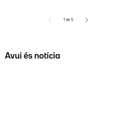
1
de
5
Avui és notícia