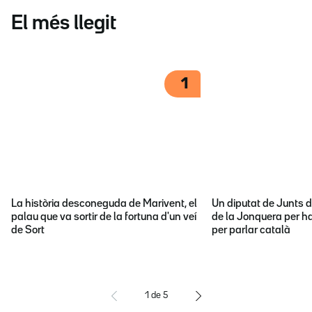
El més llegit
1
La història desconeguda de Marivent, el
Un diputat de Junts d
palau que va sortir de la fortuna d'un veí
de la Jonquera per ha
de Sort
per parlar català
1
de
5