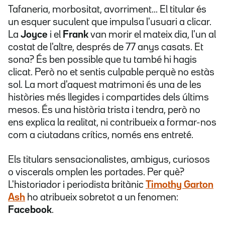
Tafaneria, morbositat, avorriment... El titular és
un esquer suculent que impulsa l'usuari a clicar.
La
Joyce
i el
Frank
van morir el mateix dia, l'un al
costat de l'altre, després de 77 anys casats. Et
sona? És ben possible que tu també hi hagis
clicat. Però no et sentis culpable perquè no estàs
sol. La mort d'aquest matrimoni és una de les
històries més llegides i compartides dels últims
mesos. És una història trista i tendra, però no
ens explica la realitat, ni contribueix a formar-nos
com a ciutadans crítics, només ens entreté.
Els titulars sensacionalistes, ambigus, curiosos
o viscerals omplen les portades. Per què?
L'historiador i periodista britànic
Timothy Garton
Ash
ho atribueix sobretot a un fenomen:
Facebook
.