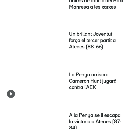
ànims de l'afició del Baxi
Manresa a les xarxes
Un brillant Joventut
força el tercer partit a
Atenes (88-66)
La Penya arrisca:
Cameron Hunt jugarà
contra l'AEK
A la Penya se li escapa
la victòria a Atenes (87-
84)