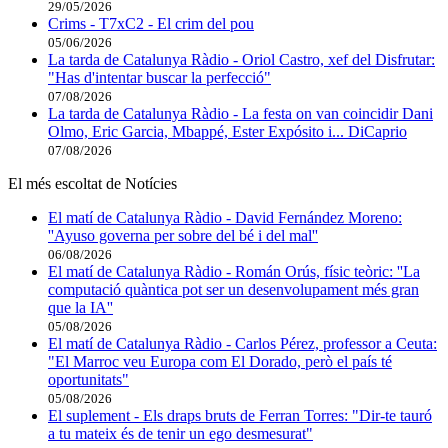
29/05/2026
Crims - T7xC2 - El crim del pou
05/06/2026
La tarda de Catalunya Ràdio - Oriol Castro, xef del Disfrutar:
"Has d'intentar buscar la perfecció"
07/08/2026
La tarda de Catalunya Ràdio - La festa on van coincidir Dani
Olmo, Eric Garcia, Mbappé, Ester Expósito i... DiCaprio
07/08/2026
El més escoltat de Notícies
El matí de Catalunya Ràdio - David Fernández Moreno:
''Ayuso governa per sobre del bé i del mal''
06/08/2026
El matí de Catalunya Ràdio - Román Orús, físic teòric: ''La
computació quàntica pot ser un desenvolupament més gran
que la IA''
05/08/2026
El matí de Catalunya Ràdio - Carlos Pérez, professor a Ceuta:
"El Marroc veu Europa com El Dorado, però el país té
oportunitats"
05/08/2026
El suplement - Els draps bruts de Ferran Torres: "Dir-te tauró
a tu mateix és de tenir un ego desmesurat"