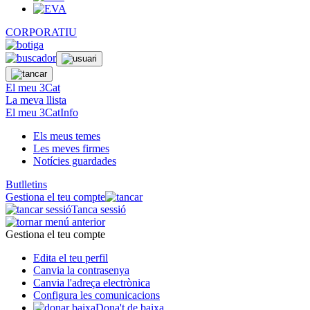
CORPORATIU
El meu 3Cat
La meva llista
El meu 3CatInfo
Els meus temes
Les meves firmes
Notícies guardades
Butlletins
Gestiona el teu compte
Tanca sessió
Gestiona el teu compte
Edita el teu perfil
Canvia la contrasenya
Canvia l'adreça electrònica
Configura les comunicacions
Dona't de baixa