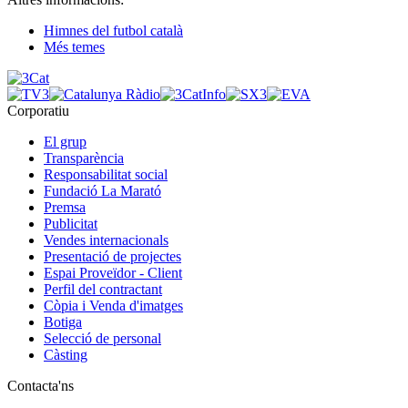
Himnes del futbol català
Més temes
Corporatiu
El grup
Transparència
Responsabilitat social
Fundació La Marató
Premsa
Publicitat
Vendes internacionals
Presentació de projectes
Espai Proveïdor - Client
Perfil del contractant
Còpia i Venda d'imatges
Botiga
Selecció de personal
Càsting
Contacta'ns