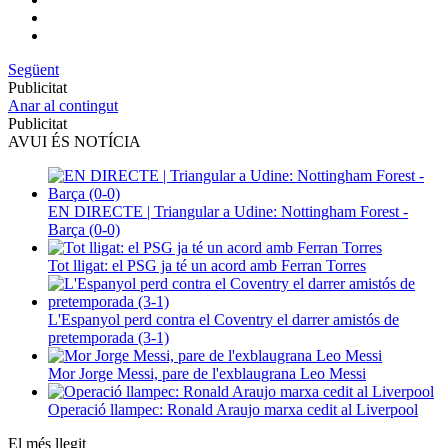
Següent
Publicitat
Anar al contingut
Publicitat
AVUI ÉS NOTÍCIA
EN DIRECTE | Triangular a Udine: Nottingham Forest -
Barça (0-0)
Tot lligat: el PSG ja té un acord amb Ferran Torres
L'Espanyol perd contra el Coventry el darrer amistós de
pretemporada (3-1)
Mor Jorge Messi, pare de l'exblaugrana Leo Messi
Operació llampec: Ronald Araujo marxa cedit al Liverpool
El més llegit