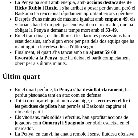
La Penya ha sortit amb energia, amb
accions destacades de
Ricky Rubio i Ruzic
, i s'ha arribat a posar per davant, però el
Baskonia ha reaccionat ràpidament aprofitant errors i pèrdues.
Després d'uns minuts de màxima igualtat amb
empat a 49
, els
vitorians han fet un petit pas endavant en el marcador, que ha
obligat la Penya a demanar temps mort amb el
53-49
.
En el tram final, els tirs lliures i les darreres possessions han
estat decisius, amb algun error per part dels dos equips que ha
mantingut la incertesa fins a l'últim segon.
Finalment, el quart s'ha tancat amb un
ajustat 59-60
favorable a la Penya
, que ha deixat el partit completament
obert per als últims minuts.
Últim quart
En el quart període,
la Penya s'ha desinflat clarament
, ha
perdut pistonada tant en atac com en defensa.
Tot i començar el quart amb avantatge, els
errors en el tir i
les pèrdues de pilota
han permès al Baskonia capgirar el
ritme del partit.
Els vitorians, més sòlids i efectius, han aprofitat accions de
jugadors com
Omoruyi i Spagnolo
per obrir escletxa en el
marcador.
La Penya, en canvi, ha anat a remolc i sense fluïdesa ofensiva,