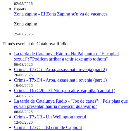
02/08/2026
Esports
Zona zàping - El Zona Zàping se'n va de vacances
Zona zàping
25/07/2026
El més escoltat de Catalunya Ràdio
La tarda de Catalunya Ràdio - Na Pai, autor d'"El capital
sexual": "Podríem arribar a tenir sexe amb tothom"
06/08/2026
Crims - T7xC5 - Aroa, assassinat i revenja (part 2)
26/06/2026
Crims - T7xC4 - Aroa, assassinat i revenja (part 1)
19/06/2026
Crims - T6xC20 - El Nino, un altre Vaquilla (capítol 1)
14/03/2025
La tarda de Catalunya Ràdio - "Joc de cartes": "Pels plats que
es van presentar, hauria merescut guanyar jo"
06/08/2026
Crims - T7xC3 - Un Wellington mortal
12/06/2026
Crims - T7xC1 - El crim de Cappont