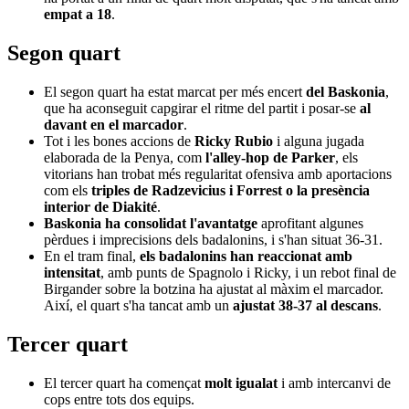
empat a 18
.
Segon quart
El segon quart ha estat marcat per més encert
del Baskonia
,
que ha aconseguit capgirar el ritme del partit i posar-se
al
davant en el marcador
.
Tot i les bones accions de
Ricky Rubio
i alguna jugada
elaborada de la Penya, com
l'alley-hop de Parker
, els
vitorians han trobat més regularitat ofensiva amb aportacions
com els
triples de Radzevicius i Forrest o la presència
interior de Diakité
.
Baskonia ha consolidat l'avantatge
aprofitant algunes
pèrdues i imprecisions dels badalonins, i s'han situat 36-31.
En el tram final,
els badalonins han reaccionat amb
intensitat
, amb punts de Spagnolo i Ricky, i un rebot final de
Birgander sobre la botzina ha ajustat al màxim el marcador.
Així, el quart s'ha tancat amb un
ajustat 38-37 al descans
.
Tercer quart
El tercer quart ha començat
molt igualat
i amb intercanvi de
cops entre tots dos equips.