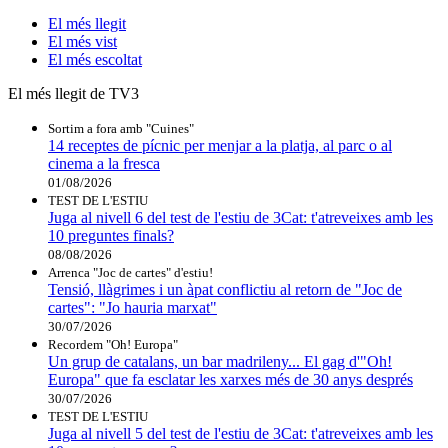
El
més llegit
El
més vist
El
més escoltat
El més llegit de TV3
Sortim a fora amb "Cuines"
14 receptes de pícnic per menjar a la platja, al parc o al
cinema a la fresca
01/08/2026
TEST DE L'ESTIU
Juga al nivell 6 del test de l'estiu de 3Cat: t'atreveixes amb les
10 preguntes finals?
08/08/2026
Arrenca "Joc de cartes" d'estiu!
Tensió, llàgrimes i un àpat conflictiu al retorn de "Joc de
cartes": "Jo hauria marxat"
30/07/2026
Recordem "Oh! Europa"
Un grup de catalans, un bar madrileny... El gag d'"Oh!
Europa" que fa esclatar les xarxes més de 30 anys després
30/07/2026
TEST DE L'ESTIU
Juga al nivell 5 del test de l'estiu de 3Cat: t'atreveixes amb les