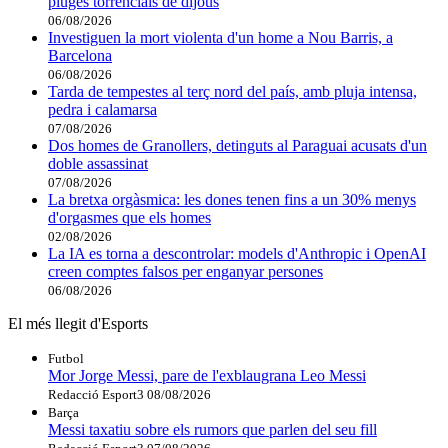
pluges torrencials de dijous
06/08/2026
Investiguen la mort violenta d'un home a Nou Barris, a
Barcelona
06/08/2026
Tarda de tempestes al terç nord del país, amb pluja intensa,
pedra i calamarsa
07/08/2026
Dos homes de Granollers, detinguts al Paraguai acusats d'un
doble assassinat
07/08/2026
La bretxa orgàsmica: les dones tenen fins a un 30% menys
d'orgasmes que els homes
02/08/2026
La IA es torna a descontrolar: models d'Anthropic i OpenAI
creen comptes falsos per enganyar persones
06/08/2026
El més llegit d'Esports
Futbol
Mor Jorge Messi, pare de l'exblaugrana Leo Messi
Redacció Esport3
08/08/2026
Barça
Messi taxatiu sobre els rumors que parlen del seu fill