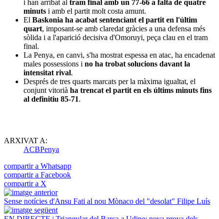
i han arribat al
tram final amb un 77-66 a falta de quatre
minuts
i amb el partit molt costa amunt.
El
Baskonia ha acabat sentenciant el partit en l'últim
quart
, imposant-se amb claredat gràcies a una defensa més
sòlida i a l'aparició decisiva d'Omoruyi, peça clau en el tram
final.
La Penya, en canvi, s'ha mostrat espessa en atac, ha encadenat
males possessions i
no ha trobat solucions
davant la
intensitat rival
.
Després de tres quarts marcats per la màxima igualtat, el
conjunt vitorià
ha trencat el partit en els últims minuts fins
al definitiu 85-71
.
ARXIVAT A:
ACB
Penya
compartir a Whatsapp
compartir a Facebook
compartir a X
Sense notícies d'Ansu Fati al nou Mònaco del "desolat" Filipe Luís
EN DIRECTE | Triangular del Barça a Udine: nova prova dels