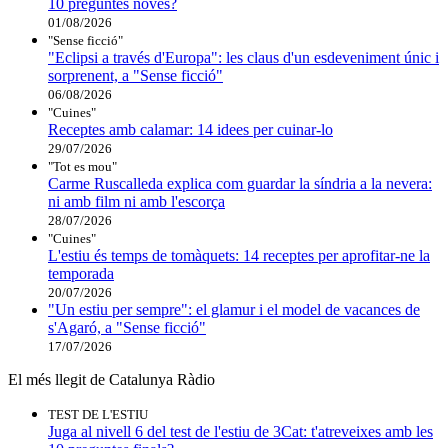
10 preguntes noves?
01/08/2026
"Sense ficció"
"Eclipsi a través d'Europa": les claus d'un esdeveniment únic i
sorprenent, a "Sense ficció"
06/08/2026
"Cuines"
Receptes amb calamar: 14 idees per cuinar-lo
29/07/2026
"Tot es mou"
Carme Ruscalleda explica com guardar la síndria a la nevera:
ni amb film ni amb l'escorça
28/07/2026
"Cuines"
L'estiu és temps de tomàquets: 14 receptes per aprofitar-ne la
temporada
20/07/2026
"Un estiu per sempre": el glamur i el model de vacances de
s'Agaró, a "Sense ficció"
17/07/2026
El més llegit de Catalunya Ràdio
TEST DE L'ESTIU
Juga al nivell 6 del test de l'estiu de 3Cat: t'atreveixes amb les