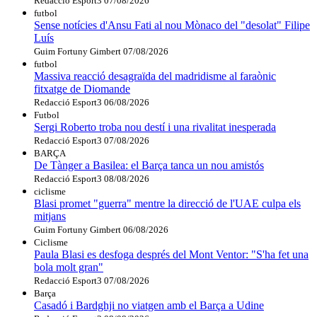
Redacció Esport3
07/08/2026
futbol
Sense notícies d'Ansu Fati al nou Mònaco del "desolat" Filipe
Luís
Guim Fortuny Gimbert
07/08/2026
futbol
Massiva reacció desagraïda del madridisme al faraònic
fitxatge de Diomande
Redacció Esport3
06/08/2026
Futbol
Sergi Roberto troba nou destí i una rivalitat inesperada
Redacció Esport3
07/08/2026
BARÇA
De Tànger a Basilea: el Barça tanca un nou amistós
Redacció Esport3
08/08/2026
ciclisme
Blasi promet "guerra" mentre la direcció de l'UAE culpa els
mitjans
Guim Fortuny Gimbert
06/08/2026
Ciclisme
Paula Blasi es desfoga després del Mont Ventor: "S'ha fet una
bola molt gran"
Redacció Esport3
07/08/2026
Barça
Casadó i Bardghji no viatgen amb el Barça a Udine