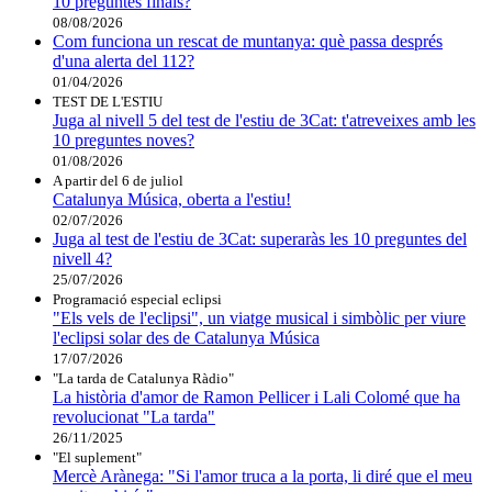
10 preguntes finals?
08/08/2026
Com funciona un rescat de muntanya: què passa després
d'una alerta del 112?
01/04/2026
TEST DE L'ESTIU
Juga al nivell 5 del test de l'estiu de 3Cat: t'atreveixes amb les
10 preguntes noves?
01/08/2026
A partir del 6 de juliol
Catalunya Música, oberta a l'estiu!
02/07/2026
Juga al test de l'estiu de 3Cat: superaràs les 10 preguntes del
nivell 4?
25/07/2026
Programació especial eclipsi
"Els vels de l'eclipsi", un viatge musical i simbòlic per viure
l'eclipsi solar des de Catalunya Música
17/07/2026
"La tarda de Catalunya Ràdio"
La història d'amor de Ramon Pellicer i Lali Colomé que ha
revolucionat "La tarda"
26/11/2025
"El suplement"
Mercè Arànega: "Si l'amor truca a la porta, li diré que el meu