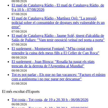
08/08/2026
El matí de Catalunya Ràdio - El matí de Catalunya Ràdio, de
9 a 10 h - 07/08/2026
07/08/2026
El matí de Catalunya Ràdio - Martínez Oró: "La pressió
policial sobre el consumidor de drogues més vulnerable és un
error"
07/08/2026
El matí de Catalunya Ràdio - Jaume Solé, tinent d'alcaldia de
Salàs de Pallars: "Vam tenir oposició veïnal pel porta a porta"
07/08/2026
El suplement - Montserrat Fontané: "M'ha costat molt
entendre la cuina dels meus fills a El Celler de Can Roca"
08/08/2026
El suplement - Joan Biosca: "Rosalía ha pagat els plats
trencats de la derrota de l'Argentina al Mundial"
08/08/2026
Tot es pot parlar - Els que no fan vacances: "Facturo el mínim
com a autònoma i no puc parar per descansar"
01/08/2026
El més escoltat d'Esports
Tot costa - Tot costa, de 19 a 20.30 h - 06/08/2026
06/08/2026