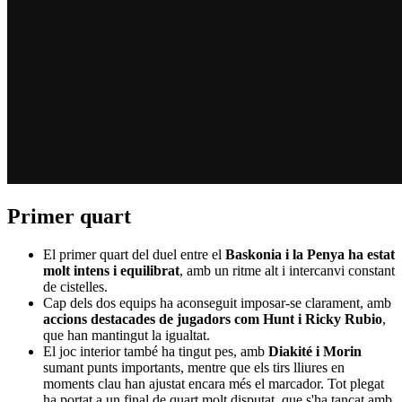
Primer quart
El primer quart del duel entre el
Baskonia i la Penya ha estat
molt intens i equilibrat
, amb un ritme alt i intercanvi constant
de cistelles.
Cap dels dos equips ha aconseguit imposar-se clarament, amb
accions destacades de jugadors com Hunt i Ricky Rubio
,
que han mantingut la igualtat.
El joc interior també ha tingut pes, amb
Diakité i Morin
sumant punts importants, mentre que els tirs lliures en
moments clau han ajustat encara més el marcador. Tot plegat
ha portat a un final de quart molt disputat, que s'ha tancat amb