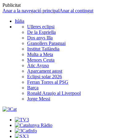
Publicitat
Anar a la navegació principal
Anar al contingut
Itàlia
Ulleres eclipsi
De la Espriella
Dos anys Illa
Granollers Paraguai
Institut Tailàndia
Multa a Meta
Menors Ceuta
Àtic Ayuso
Aparcament agost
Eclipsi solar 2026
Ferran Torres al PSG
Barça
Ronald Araujo al Liverpool
Jorge Messi