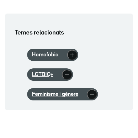
Temes relacionats
Homofòbia
LGTBIQ+
Feminisme i gènere