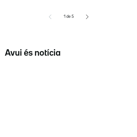
1
de
5
Avui és notícia