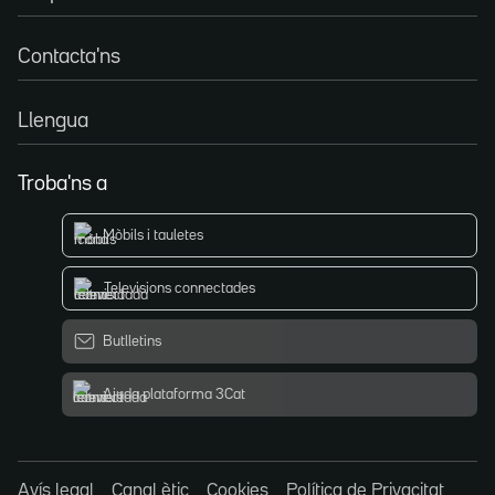
Contacta'ns
Llengua
Troba'ns a
Mòbils i tauletes
Televisions connectades
Butlletins
Ajuda plataforma 3Cat
Avís legal
Canal ètic
Cookies
Política de Privacitat