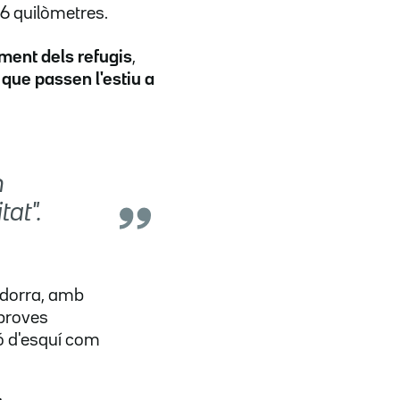
6 quilòmetres.
iment dels refugis
,
 que passen l'estiu a
n
at".
Andorra, amb
 proves
ió d'esquí com