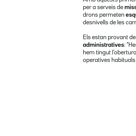
per a serveis de
miss
drons permeten
esq
desnivells de les car
Els estan provant de
administratives
: "H
hem tingut l'obertur
operatives habitual