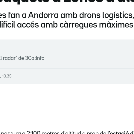
s fan a Andorra amb drons logístics,
difícil accés amb càrregues màximes 
l radar" de 3CatInfo
, 10.35
astura a 2.100 metres d'altitud a prop de
l'estació 