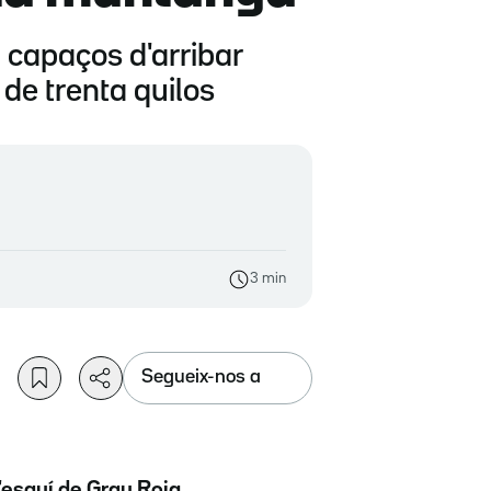
 capaços d'arribar
de trenta quilos
3 min
Segueix-nos a
d'esquí de Grau Roig
,