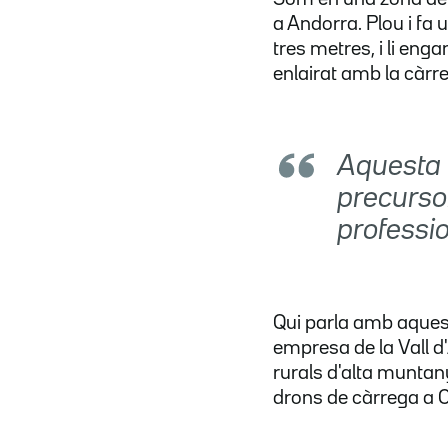
a Andorra. Plou i fa 
tres metres, i li en
enlairat amb la càrr
Aquesta t
precursor
professi
Qui parla amb aques
empresa de la Vall 
rurals d'alta muntan
drons de càrrega a 