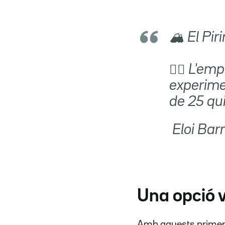
🏔️ El Pi
👉🏻 L'e
experime
de 25 qui
 Eloi Ba
Una opció 
Amb aquests primers