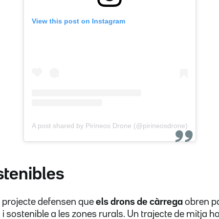
View this post on Instagram
A post shared by Pirineos Drone (@pirineosdrone)
stenibles
l projecte defensen que
els drons de càrrega
obren p
i sostenible
a les zones rurals. Un trajecte de mitja h