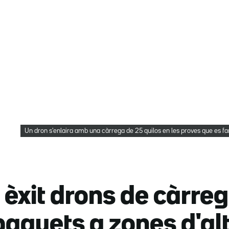
Un dron s'enlaira amb una càrrega de 25 quilos en les proves que es fa
èxit drons de càrreg
paquets a zones d'a