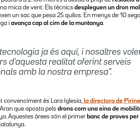
una mica de vent. Els tècnics
despleguen un dron mol
ganxen un sac que pesa 25 quilos. En menys de 10 sego
ega i
avança cap al cim de la muntanya
.
ecnologia ja és aquí, i nosaltres vol
s d'aquesta realitat oferint serveis
onals amb la nostra empresa".
t convenciment és Lara Iglesia,
la directora de Pirin
d'Aran que aposta pels
drons com una eina de mobilit
ya. Aquestes àrees són el primer
banc de proves per
Catalunya.