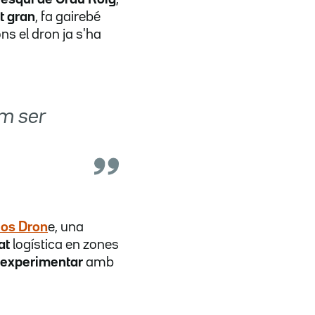
t gran
, fa gairebé
ns el dron ja s'ha
em ser
eos Dron
e, una
at
logística en zones
 experimentar
amb