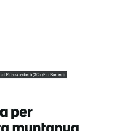
n al Pirineu andorrà (3Cat/Eloi Barrera)
a per
lta muntanya