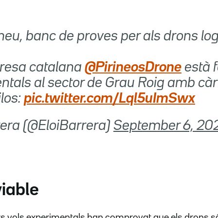
rineu, banc de proves per als drons log
mpresa catalana
@PirineosDrone
està f
ntals al sector de Grau Roig amb cà
los:
pic.twitter.com/Lql5uImSwx
rrera (@EloiBarrera)
September 6, 20
viable
 vols experimentals han comprovat que els drons só