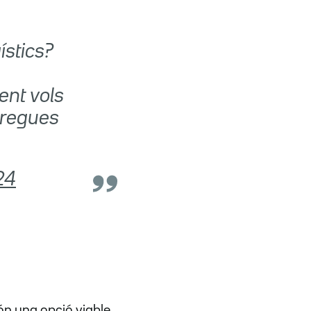
ístics?
ent vols
rregues
24
n una opció viable