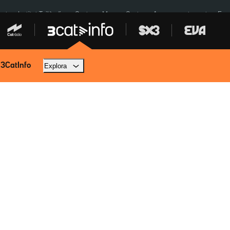
cat
Institut Tailàndia
Ceuta
Menors Ceuta
Aparcament agost
Fun
 3CatInfo
Explora