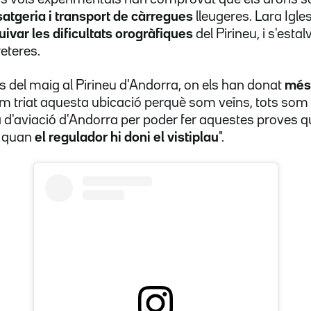
atgeria i transport de càrregues
lleugeres. Lara Igle
uivar les dificultats orogràfiques
del Pirineu, i s'estal
reteres.
s del maig al Pirineu d'Andorra, on els han donat
més 
em triat aquesta ubicació perquè som veïns, tots som 
a d'aviació d'Andorra per poder fer aquestes proves 
s quan
el regulador hi doni el vistiplau
".