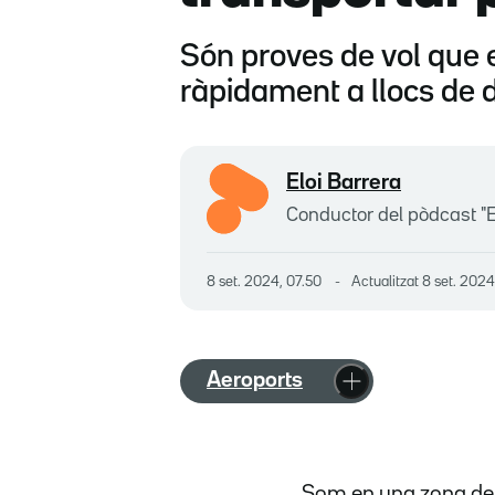
Són proves de vol que e
ràpidament a llocs de 
Eloi Barrera
Conductor del pòdcast "E
8 set. 2024, 07.50
Actualitzat
8 set. 2024
Aeroports
Som en una zona de p