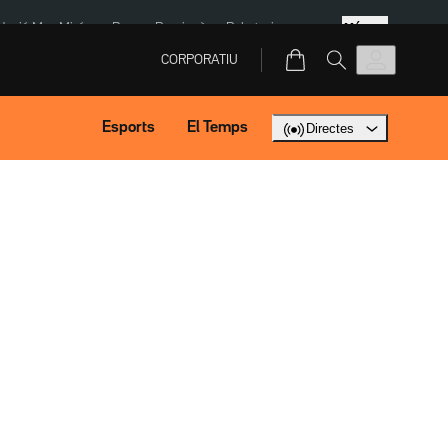
Més
dació Mas Miró
eBay
Perpinyà
Robatoris coure
CORPORATIU
Esports
El Temps
Directes