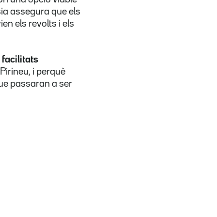
sia assegura que els
vien els revolts i els
facilitats
Pirineu, i perquè
que passaran a ser