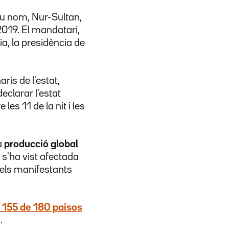
u nom, Nur-Sultan,
2019. El mandatari,
a, la presidència de
ris de l'estat,
eclarar l'estat
les 11 de la nit i les
a
producció global
, s'ha vist afectada
ue els manifestants
c 155 de 180 països
.