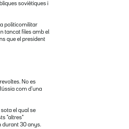
úbliques soviètiques i
a politicomilitar
n tancat files amb el
ins que el president
 revoltes. No es
 Rússia com d'una
 sota el qual se
s "altres"
rn durant 30 anys.