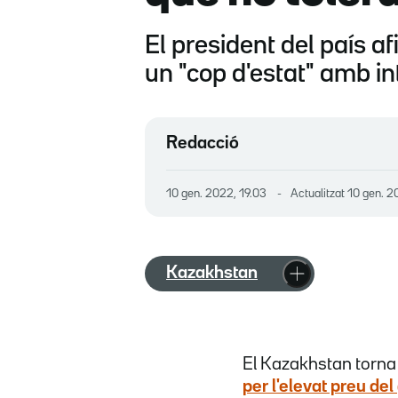
El president del país af
un "cop d'estat" amb i
Redacció
10 gen. 2022, 19.03
Actualitzat
10 gen. 2
Kazakhstan
El Kazakhstan torna
per l'elevat preu del