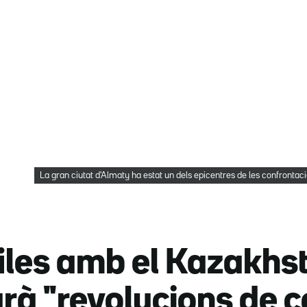
La gran ciutat d'Almaty ha estat un dels epicentres de les confronta
files amb el Kazakhst
rà "revolucions de c