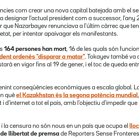
ncies com crear una nova capital batejada amb el se
va designar l'actual president com a successor, l'any 
r que Nazarbayev renunciava a l'últim càrrec que teni
etat, per intentar apaivagar els manifestants.
ys
164 persones han mort
, 16 de les quals són funciona
ident ordenés "disparar a matar"
. Tokayev també va d
rà en vigor fins al 19 de gener, i el toc de queda entre 
 tenint conseqüències econòmiques a escala global. L
 en què
el Kazakhstan és la segona potència mundial
tat i d'internet a tot el país, amb l'objectiu d'impedir q
xa i la censura no són nous en un país que ocupa el
llo
de llibertat de premsa
de Reporters Sense Fronteres