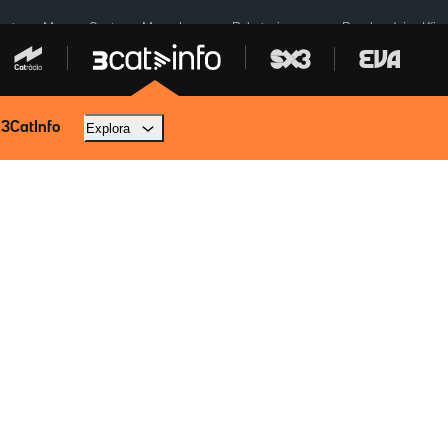
euta
Menors Ceuta
Mercabarna
Robatoris coure
Bombardejos Kíiv
 3CatInfo
Explora