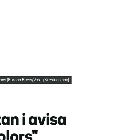
cions (Europa Press/Vasily Krestyaninov)
an i avisa
olors"