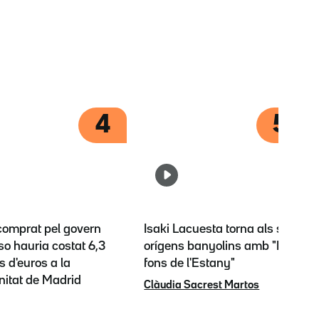
4
5
 comprat pel govern
Isaki Lacuesta torna als seus
o hauria costat 6,3
orígens banyolins amb "El
s d'euros a la
fons de l'Estany"
itat de Madrid
Clàudia Sacrest Martos