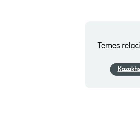
Temes relac
Kazakh