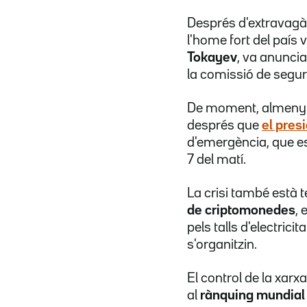
Després d'extravagà
l'home fort del país 
Tokayev
, va anuncia
la comissió de segur
De moment, almen
després que
el pres
d'emergència, que esta
7 del matí.
La crisi també està
de criptomonedes
,
pels talls d'electrici
s'organitzin.
El control de la xar
al
rànquing mundial 