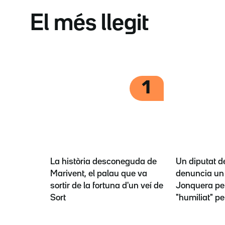
El més llegit
1
La història desconeguda de
Un diputat d
Marivent, el palau que va
denuncia un 
sortir de la fortuna d'un veí de
Jonquera per
Sort
"humiliat" pe