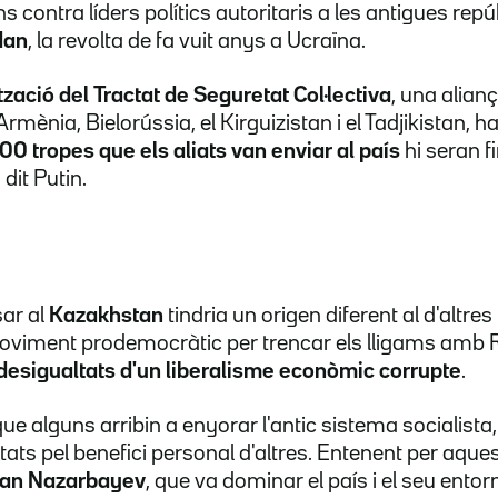
ns contra líders polítics autoritaris a les antigues rep
dan
, la revolta de fa vuit anys a Ucraïna.
zació del Tractat de Seguretat Col·lectiva
, una alianç
ènia, Bielorússia, el Kirguizistan i el Tadjikistan, ha
00 tropes que els aliats van enviar al país
hi seran f
 dit Putin.
sar al
Kazakhstan
tindria un origen diferent al d'altres
 moviment prodemocràtic per trencar els lligams amb
 desigualtats d'un liberalisme econòmic corrupte
.
e alguns arribin a enyorar l'antic sistema socialista,
ts pel benefici personal d'altres. Entenent per aquest
tan Nazarbayev
, que va dominar el país i el seu ento