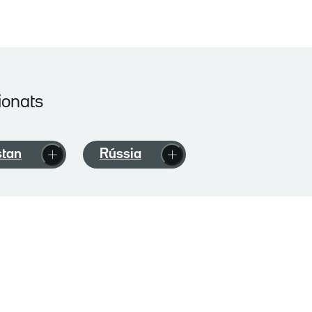
ionats
stan
Rússia