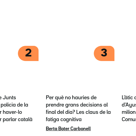
2
3
e Junts
Per què no hauries de
L'àtic
policia de la
prendre grans decisions al
d'Ayus
 haver-lo
final del dia? Les claus de la
milion
r parlar català
fatiga cognitiva
Comun
Berta Boter Carbonell