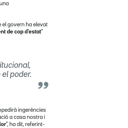
 una
 el govern ha elevat
ent de cop d'estat
"
itucional,
 el poder.
impedirà ingerències
ació a casa nostra i
lor
", ha dit, referint-