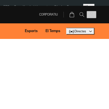
Més
ERC
SpaceX
Isaki Lacuesta
Sánchez Europa
CORPORATIU
Esports
El Temps
Directes