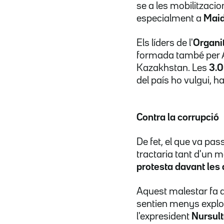
se a les mobilitzacio
especialment a
Mai
Els líders de l'
Organit
formada també per Arm
Kazakhstan. Les
3.0
del país ho vulgui, ha
Contra la corrupció
De fet, el que va pas
tractaria tant d'un
protesta davant les
Aquest malestar fa qu
sentien menys explota
l'expresident
Nursul