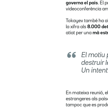
governa el país
. El 
videoconferència amb
Tokayev també ha afi
la xifra als
8.000 det
atiat per una
mà est
El motiu 
destruir 
Un intent
En mateixa reunió, e
estrangeres als païso
tampoc que es produ