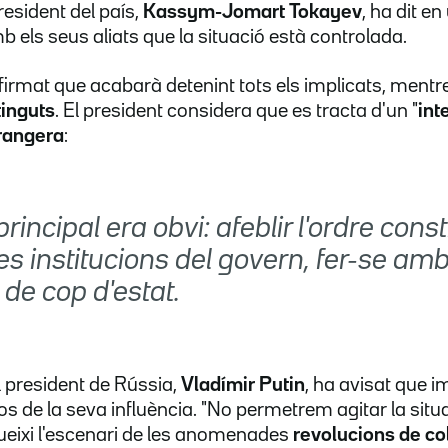
president del país,
Kassym-Jomart Tokayev
, ha dit en
 els seus aliats que la situació està controlada.
rmat que acabarà detenint tots els implicats, mentre
inguts
. El president considera que es tracta d'un "
int
rangera
:
principal era obvi: afeblir l'ordre const
les institucions del govern, fer-se amb
 de cop d'estat.
l president de Rússia,
Vladímir Putin
, ha avisat que 
s de la seva influència. "No permetrem agitar la situ
eixi l'escenari de les anomenades
revolucions de co