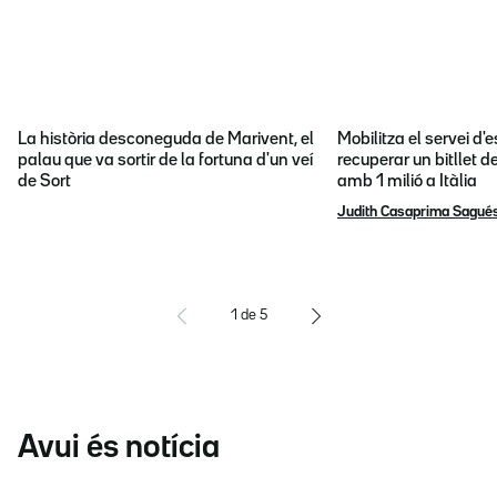
La història desconeguda de Marivent, el
Mobilitza el servei d
palau que va sortir de la fortuna d'un veí
recuperar un bitllet d
de Sort
amb 1 milió a Itàlia
Judith Casaprima Sagué
1
de
5
Avui és notícia