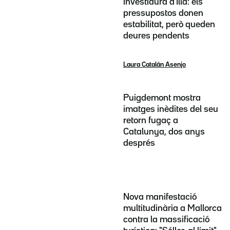
investidura d'Illa: els
pressupostos donen
estabilitat, però queden
deures pendents
Laura Catalán Asenjo
Puigdemont mostra
imatges inèdites del seu
retorn fugaç a
Catalunya, dos anys
després
Nova manifestació
multitudinària a Mallorca
contra la massificació