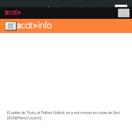
Anar
Anar
Més
a
al
És notícia:
Itàlia
Ulleres eclipsi
la
contingut
navegació
principal
El poble de Tírvia, al Pallars Sobirà, és a vint minuts en cotxe de Sort
(ACN/Marta Lluvich)