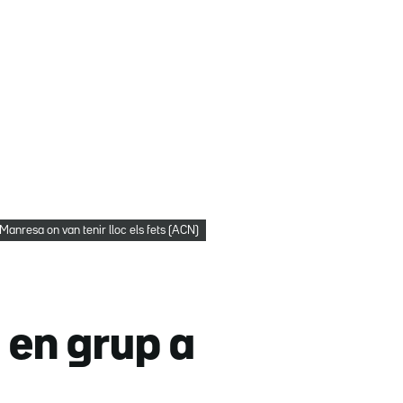
Manresa on van tenir lloc els fets (ACN)
 en grup a