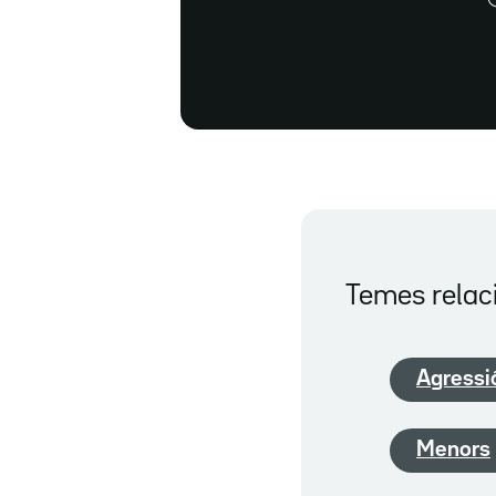
Temes relac
Agressi
Menors