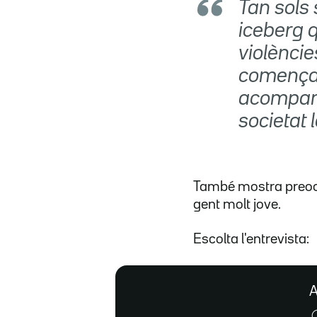
Tan sols
iceberg q
violèncie
començat
acompany
societat 
També mostra preoc
gent molt jove.
Escolta l'entrevista:
A