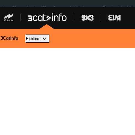
euta
Menors Ceuta
Mercabarna
Robatoris coure
Bombardejos Kíiv
 3CatInfo
Explora