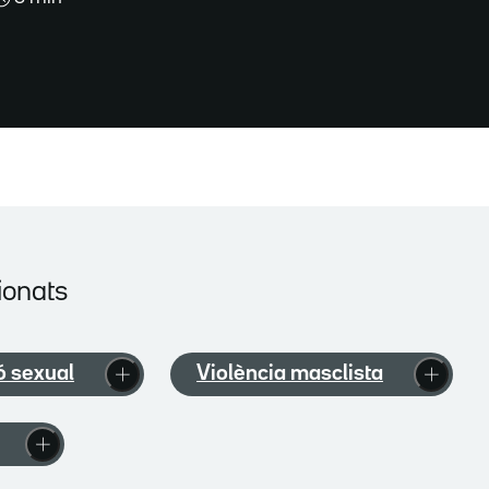
ionats
ó sexual
Violència masclista