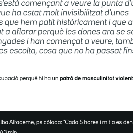
 s'està començant a veure la punta d
ue ha estat molt invisibilitzat d'unes
s que hem patit històricament i que 
 a aflorar perquè les dones ara se s
ades i han començat a veure, tamb
les escolta, cosa que no ha passat fin
upació perquè hi ha un
patró de masculinitat violen
lba Alfageme, psicòloga: "Cada 5 hores i mitja es den
3 min