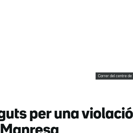
Carrer del centre de 
guts per una violació
 Manresa