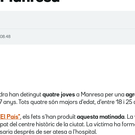
, 08.48
dra han detingut
quatre joves
a Manresa per una
agr
7 anys. Tots quatre són majors d'edat, d'entre 18 i 25
"El País"
, els fets s'han produït
aquesta matinada
. La
at del centre històric de la ciutat. La víctima ha form
aria després de ser atesa a l'hospital.