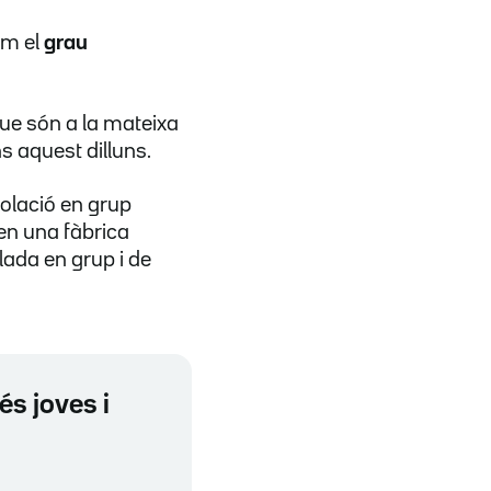
om el
grau
 que són a la mateixa
s aquest dilluns.
iolació en grup
 en una fàbrica
ada en grup i de
és joves i