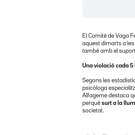
El Comitè de Vaga F
aquest dimarts a les
també amb el suport 
Una violació cada 5 
Segons les estadísti
psicòloga especialit
Alfageme destaca qu
perquè
surt a la llu
societat.