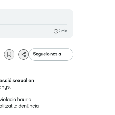
2 min
Segueix-nos a
essió sexual en
 anys.
 violació hauria
alitzat la denúncia