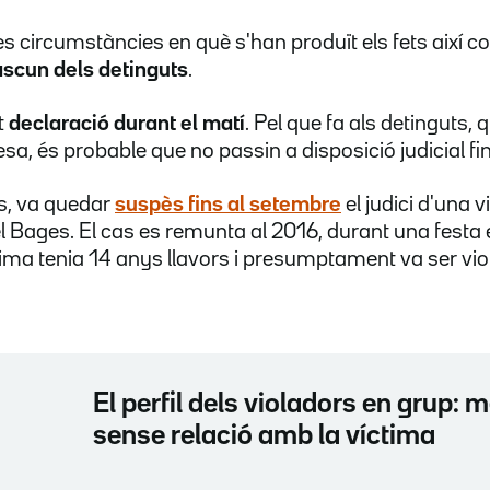
les circumstàncies en què s'han produït els fets així c
ascun dels detinguts
.
t
declaració durant el matí
. Pel que fa als detinguts,
a, és probable que no passin a disposició judicial fin
s, va quedar
suspès fins al setembre
el judici d'una v
el Bages. El cas es remunta al 2016, durant una festa
ma tenia 14 anys llavors i presumptament va ser viol
El perfil dels violadors en grup: m
sense relació amb la víctima