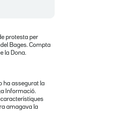
e protesta per
l del Bages. Compta
e la Dona.
o ha assegurat la
ya Informació.
característiques
ara amagava la