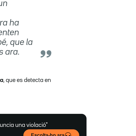
'un
ara ha
enten
é, que la
s ara.
ta
, que es detecta en
uncia una violació"
Escolta-ho ara