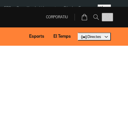
Més
ERC
SpaceX
Isaki Lacuesta
Sánchez Europa
CORPORATIU
Esports
El Temps
Directes