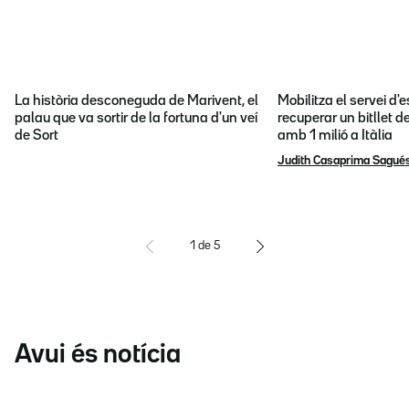
La història desconeguda de Marivent, el
Mobilitza el servei d
palau que va sortir de la fortuna d'un veí
recuperar un bitllet d
de Sort
amb 1 milió a Itàlia
Judith Casaprima Sagué
1
de
5
Avui és notícia