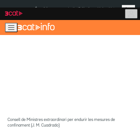
Anar
Anar
Més
a
al
És notícia:
Institut Tailàndia
Multa a Meta
la
contingut
navegació
principal
Consell de Ministres extraordinari per endurir les mesures de
confinament (J. M. Cuadrado)