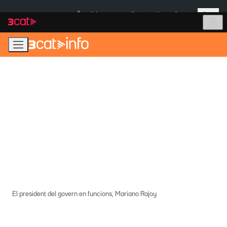
Anar
Anar
Més
a
al
És notícia:
Ceuta
Menors Ceuta
la
contingut
navegació
principal
El president del govern en funcions, Mariano Rajoy