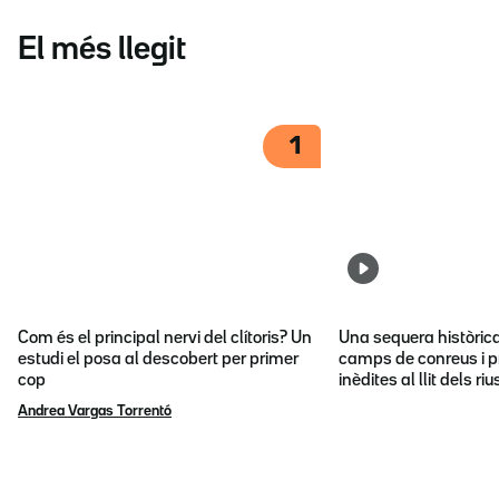
El més llegit
1
Com és el principal nervi del clítoris? Un
Una sequera històric
estudi el posa al descobert per primer
camps de conreus i p
cop
inèdites al llit dels riu
Andrea Vargas Torrentó