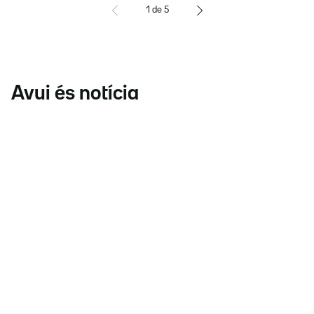
1
de
5
Avui és notícia