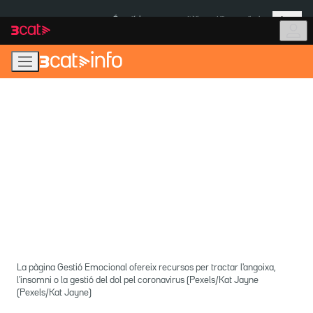
Anar
Anar
Més
a
al
És notícia:
Itàlia
Ulleres eclipsi
la
contingut
navegació
principal
La pàgina Gestió Emocional ofereix recursos per tractar l'angoixa,
l'insomni o la gestió del dol pel coronavirus (Pexels/Kat Jayne
(Pexels/Kat Jayne)