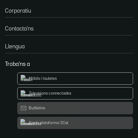
Corporatiu
Contacta'ns
Llengua
Troba'ns a
Mòbils i tauletes
Televisions connectades
Butlletins
Ajuda plataforma 3Cat