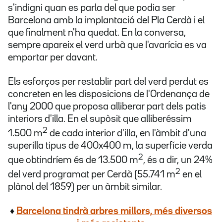
s'indigni quan es parla del que podia ser
Barcelona amb la implantació del Pla Cerdà i el
que finalment n'ha quedat. En la conversa,
sempre apareix el verd urbà que l'avarícia es va
emportar per davant.
Els esforços per restablir part del verd perdut es
concreten en les disposicions de l'Ordenança de
l'any 2000 que proposa alliberar part dels patis
interiors d'illa. En el supòsit que alliberéssim
2
1.500 m
de cada interior d'illa, en l'àmbit d'una
superilla tipus de 400x400 m, la superfície verda
2
que obtindríem és de 13.500 m
, és a dir, un 24%
2
del verd programat per Cerdà (55.741 m
en el
plànol del 1859) per un àmbit similar.
♦
Barcelona tindrà arbres millors, més diversos