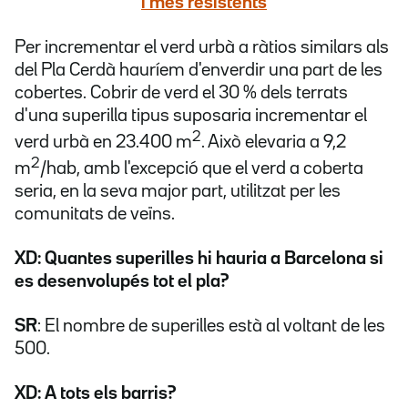
i més resistents
Per incrementar el verd urbà a ràtios similars als
del Pla Cerdà hauríem d'enverdir una part de les
cobertes. Cobrir de verd el 30 % dels terrats
d'una superilla tipus suposaria incrementar el
2
verd urbà en 23.400 m
. Això elevaria a 9,2
2
m
/hab, amb l'excepció que el verd a coberta
seria, en la seva major part, utilitzat per les
comunitats de veïns.
XD: Quantes superilles hi hauria a Barcelona si
es desenvolupés tot el pla?
SR
: El nombre de superilles està al voltant de les
500.
XD: A tots els barris?