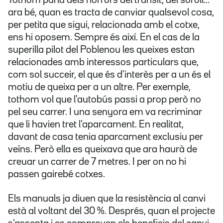
Tothom parla dels horrors del trànsit, del soroll...
ara bé, quan es tracta de canviar qualsevol cosa,
per petita que sigui, relacionada amb el cotxe,
ens hi oposem. Sempre és així. En el cas de la
superilla pilot del Poblenou les queixes estan
relacionades amb interessos particulars que,
com sol succeir, el que és d'interès per a un és el
motiu de queixa per a un altre. Per exemple,
tothom vol que l'autobús passi a prop però no
pel seu carrer. I una senyora em va recriminar
que li havien tret l'aparcament. En realitat,
davant de casa tenia aparcament exclusiu per
veïns. Però ella es queixava que ara haurà de
creuar un carrer de 7 metres. I per on no hi
passen gairebé cotxes.
Els manuals ja diuen que la resistència al canvi
està al voltant del 30 %. Després, quan el projecte