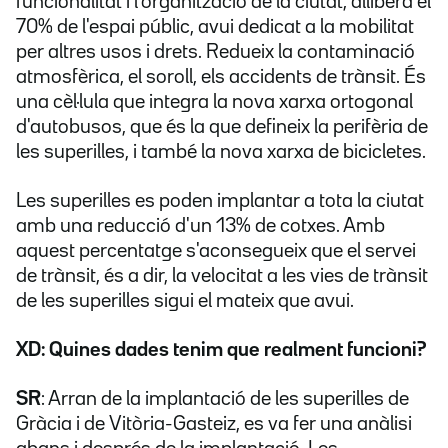
funcionalitat i l'organització de la ciutat, allibera el
70% de l'espai públic, avui dedicat a la mobilitat
per altres usos i drets. Redueix la contaminació
atmosfèrica, el soroll, els accidents de trànsit. És
una cèl·lula que integra la nova xarxa ortogonal
d'autobusos, que és la que defineix la perifèria de
les superilles, i també la nova xarxa de bicicletes.
Les superilles es poden implantar a tota la ciutat
amb una reducció d'un 13% de cotxes. Amb
aquest percentatge s'aconsegueix que el servei
de trànsit, és a dir, la velocitat a les vies de trànsit
de les superilles sigui el mateix que avui.
XD: Quines dades tenim que realment funcioni?
SR
: Arran de la implantació de les superilles de
Gràcia i de Vitòria-Gasteiz, es va fer una anàlisi