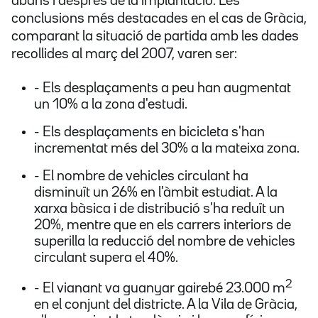
abans i després de la implantació. Les
conclusions més destacades en el cas de Gràcia,
comparant la situació de partida amb les dades
recollides al març del 2007, varen ser:
- Els desplaçaments a peu han augmentat
un 10% a la zona d'estudi.
- Els desplaçaments en bicicleta s'han
incrementat més del 30% a la mateixa zona.
- El nombre de vehicles circulant ha
disminuït un 26% en l'àmbit estudiat. A la
xarxa bàsica i de distribució s'ha reduït un
20%, mentre que en els carrers interiors de
superilla la reducció del nombre de vehicles
circulant supera el 40%.
2
- El vianant va guanyar gairebé 23.000 m
en el conjunt del districte. A la Vila de Gràcia,