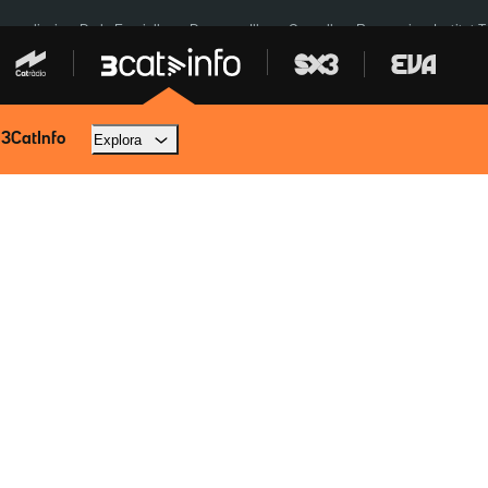
res eclipsi
De la Espriella
Dos anys Illa
Granollers Paraguai
Institut 
 3CatInfo
Explora