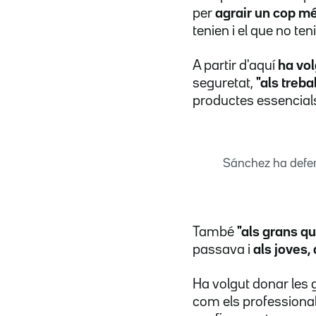
per
agrair un cop mé
tenien i el que no ten
A partir d'aquí
ha vol
seguretat,
"als treb
productes essencials,
Sánchez ha defens
També
"als grans qu
passava i
als joves, 
Ha volgut donar les 
com els professionals