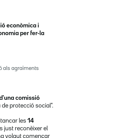
ació econòmica i
onomia per fer-la
ió als agraïments
d'una comissió
 de protecció social".
 tancar les
14
 just reconèixer el
 ha volgut començar