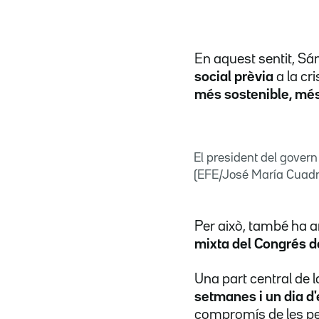
En aquest sentit, Sá
social prèvia
a la cr
més sostenible, més 
El president del gover
(EFE/José María Cuad
Per això, també ha 
mixta del Congrés de
Una part central de 
setmanes i un dia d'
compromís de les per