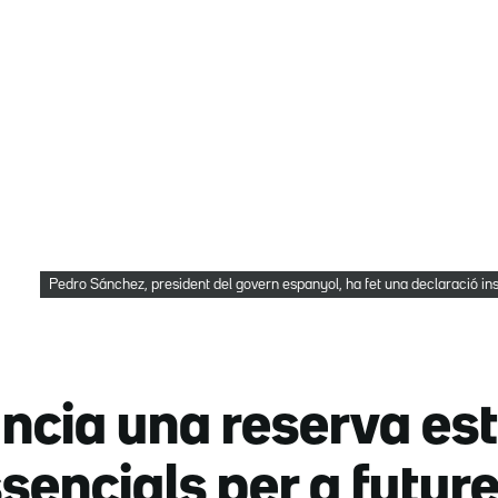
Pedro Sánchez, president del govern espanyol, ha fet una declaració i
cia una reserva est
sencials per a futur