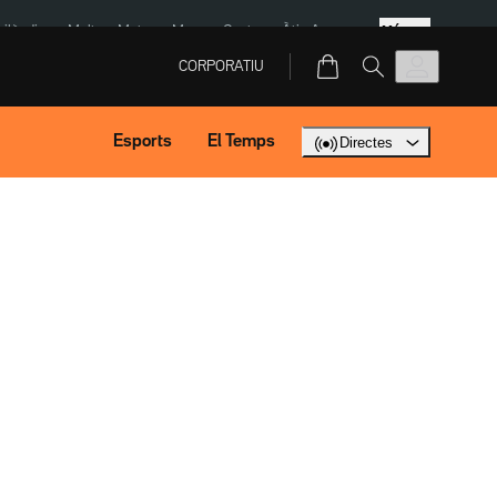
Més
Tailàndia
Multa a Meta
Menors Ceuta
Àtic Ayuso
CORPORATIU
Esports
El Temps
Directes