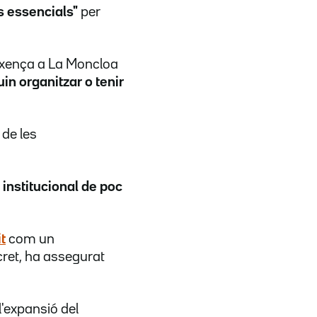
s essencials"
per
xença a La Moncloa
n organitzar o tenir
 de les
 institucional de poc
t
com un
cret, ha assegurat
 l'expansió del