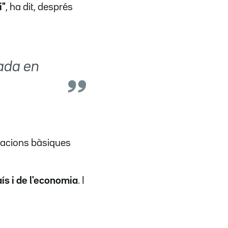
i"
, ha dit, després
gada en
nacions bàsiques
aís i de l'economia
. I