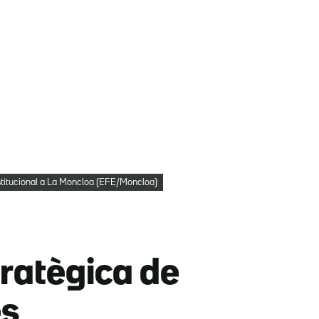
nstitucional a La Moncloa (EFE/Moncloa)
ratègica de
es