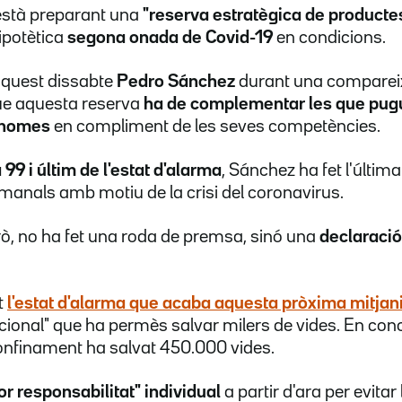
està preparant una
"reserva estratègica de producte
ipotètica
segona onada de Covid-19
en condicions.
aquest dissabte
Pedro Sánchez
durant una comparei
que aquesta reserva
ha de complementar les que pugui
ònomes
en compliment de les seves competències.
 99 i últim de l'estat d'alarma
, Sánchez ha fet l'última
anals amb motiu de la crisi del coronavirus.
ò, no ha fet una roda de premsa, sinó una
declaració
t
l'estat d'alarma
que acaba aquesta pròxima mitjani
cional" que ha permès salvar milers de vides. En con
onfinament ha salvat 450.000 vides.
r responsabilitat" individual
a partir d'ara per evitar