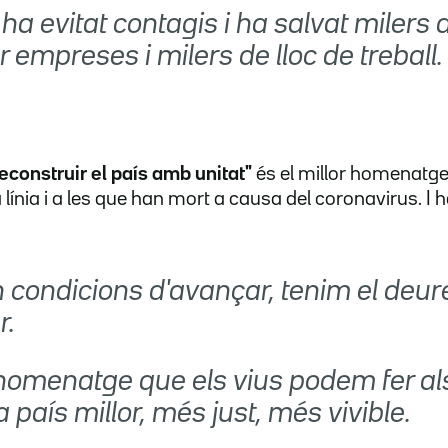
 ha evitat contagis i ha salvat milers d
r empreses i milers de lloc de treball.
econstruir el país amb unitat"
és el millor homenatge
línia i a les que han mort a causa del coronavirus. I h
 condicions d'avançar, tenim el deur
r.
r homenatge que els vius podem fer al
a país millor, més just, més vivible.