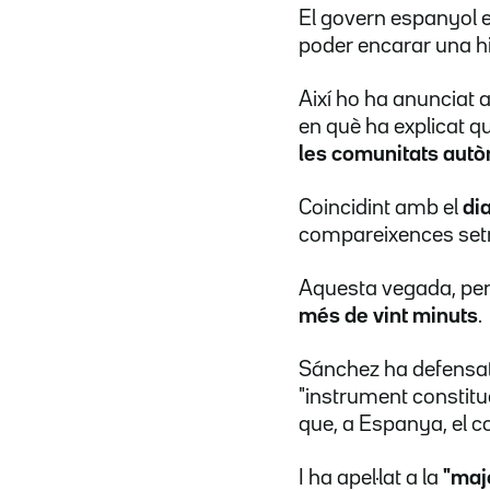
El govern espanyol 
poder encarar una h
Així ho ha anunciat 
en què ha explicat 
les comunitats aut
Coincidint amb el
dia
compareixences setm
Aquesta vegada, per
més de vint minuts
.
Sánchez ha defensa
"instrument constitu
que, a Espanya, el c
I ha apel·lat a la
"majo