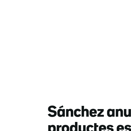
Sánchez anun
productes es