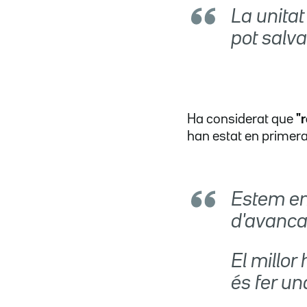
La unitat
pot salva
Ha considerat que
"r
han estat en primera 
Estem en
d'avanca
El millo
és fer un