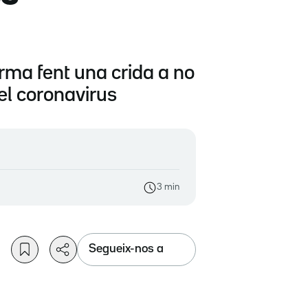
arma fent una crida a no
del coronavirus
3 min
Segueix-nos a