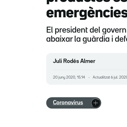
emergèncie
El president del govern
abaixar la guàrdia i def
Juli Rodés Almer
20 juny 2020, 15.14
Actualitzat
6 jul. 202
Coronavirus