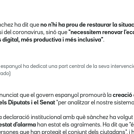
nchez ha dit que
no n'hi ha prou de restaurar la situ
isi del coronavirus, sinó que
"necessitem renovar l'ec
digital, més productiva i més inclusiva"
.
n espanyol ha dedicat una part central de la seva intervenc
rado)
anunciat que el govern espanyol promourà la
creació 
ls Diputats i el Senat
"per analitzar el nostre sistema
la declaració institucional amb què sànchez ha volgut
estat d'alarma
han estat els agraïments. Ha dit que "és
sones que han protegit el conjunt dels ciutadans", i