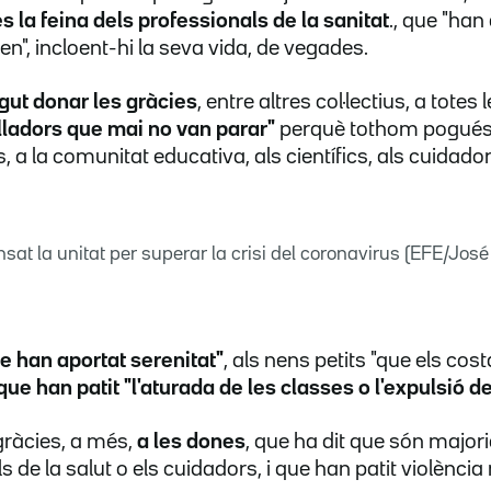
s la feina dels professionals de la sanitat
., que "han
ien", incloent-hi la seva vida, de vegades.
gut donar les gràcies
, entre altres col·lectius, a totes
alladors que mai no van parar"
perquè tothom pogués e
 a la comunitat educativa, als científics, als cuidador
at la unitat per superar la crisi del coronavirus (EFE/Jo
e han aportat serenitat"
, als nens petits "que els co
que han patit "l'aturada de les classes o l'expulsió de
gràcies, a més,
a les dones
, que ha dit que són majoria
 de la salut o els cuidadors, i que han patit violència