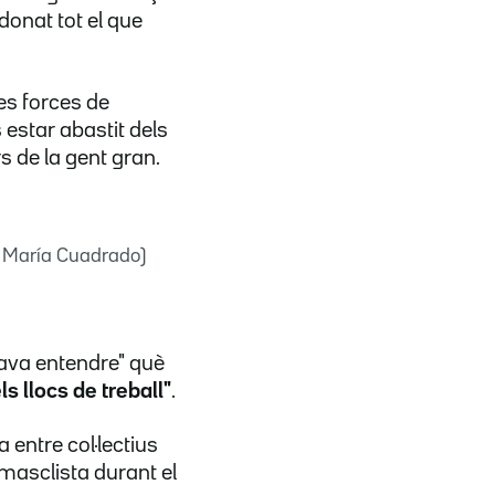
 donat tot el que
 les forces de
star abastit dels
s de la gent gran.
sé María Cuadrado)
stava entendre" què
ls llocs de treball"
.
 entre col·lectius
 masclista durant el