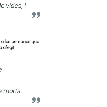
e vides, i
 a les persones que
a afegit:
e
s morts