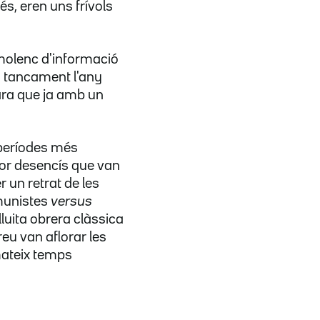
és, eren uns frívols
amolenc d'informació
u tancament l'any
ara que ja amb un
 períodes més
rior desencís que van
r un retrat de les
omunistes
versus
lluita obrera clàssica
reu van aflorar les
mateix temps