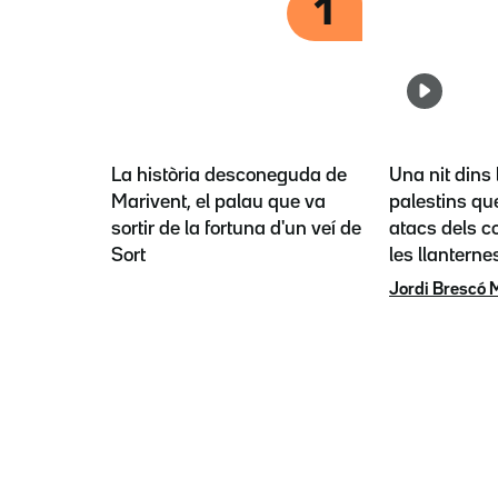
1
La història desconeguda de
Una nit dins 
Marivent, el palau que va
palestins que
sortir de la fortuna d'un veí de
atacs dels co
Sort
les llanterne
Jordi Brescó 