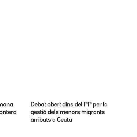
emana
Debat obert dins del PP per la
rontera
gestió dels menors migrants
arribats a Ceuta