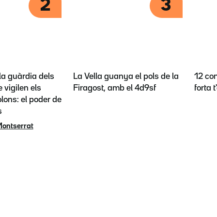
2
3
la guàrdia dels
La Vella guanya el pols de la
12 con
 vigilen els
Firagost, amb el 4d9sf
forta 
lons: el poder de
s
Montserrat