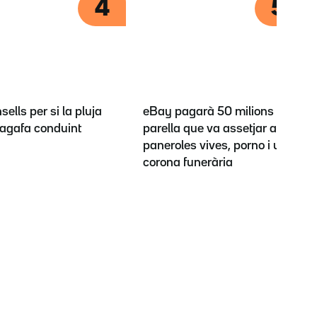
4
5
sells per si la pluja
eBay pagarà 50 milions a la
t'agafa conduint
parella que va assetjar amb
paneroles vives, porno i una
corona funerària