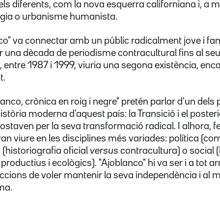
s diferents, com la nova esquerra californiana i, a m
ogia o urbanisme humanista.
nco" va connectar amb un públic radicalment jove i f
ar una dècada de periodisme contracultural fins al se
 entre 1987 i 1999, viuria una segona existència, enc
t.
anco, crònica en roig i negre" pretén parlar d'un dels
stòria moderna d'aquest país: la Transició i el poste
ostaven per la seva transformació radical. I alhora, fe
an viure en les disciplines més variades: política (c
 (historiografia oficial
versus
contracultura) o social (
oductius i ecològics). "Ajoblanco" hi va ser i a tot ar
cions de voler mantenir la seva independència i al 
ma.