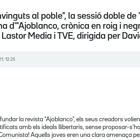
nguts al poble", la sessió doble de 
a d'"Ajoblanco, crònica en roig i neg
 Lastor Media i TVE, dirigida per Da
21, 12.25
undar la revista "Ajoblanco", els seus creadors volien 
tificats amb els ideals llibertaris, sense proposar-s'
it Comunista! Aquells joves eren una clara amenaça pe