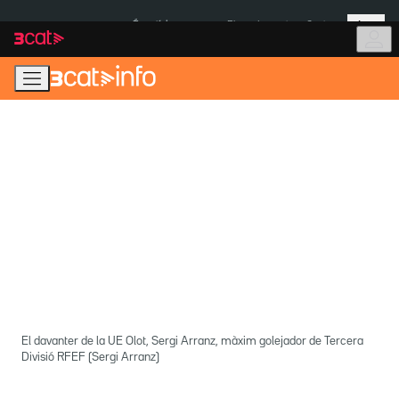
Anar
Anar
Més
a
al
És notícia:
Pluges Inuncat
Ceuta
la
contingut
navegació
principal
El davanter de la UE Olot, Sergi Arranz, màxim golejador de Tercera
Divisió RFEF (Sergi Arranz)