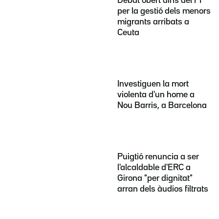
Debat obert dins del PP
per la gestió dels menors
migrants arribats a
Ceuta
Investiguen la mort
violenta d'un home a
Nou Barris, a Barcelona
Puigtió renuncia a ser
l'alcaldable d'ERC a
Girona "per dignitat"
arran dels àudios filtrats