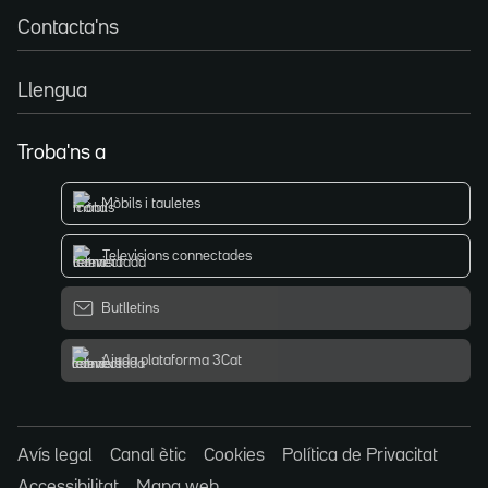
Contacta'ns
Llengua
Troba'ns a
Mòbils i tauletes
Televisions connectades
Butlletins
Ajuda plataforma 3Cat
Avís legal
Canal ètic
Cookies
Política de Privacitat
Accessibilitat
Mapa web