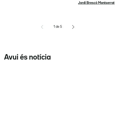
Jordi Brescó Montserrat
1
de
5
Avui és notícia