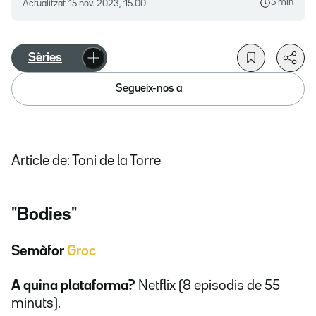
5 min
Actualitzat
15 nov. 2023, 15.00
Sèries
Segueix-nos a
Article de: Toni de la Torre
"
Bodies
"
Semàfor
Groc
A quina plataforma?
Netflix (8 episodis de 55
minuts).