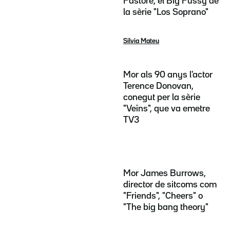
Pastore, el Big Pussy de
la sèrie "Los Soprano"
Sílvia Mateu
Mor als 90 anys l'actor
Terence Donovan,
conegut per la sèrie
"Veïns", que va emetre
TV3
Mor James Burrows,
director de sitcoms com
"Friends", "Cheers" o
"The big bang theory"