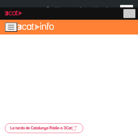
Anar
Anar
Més
a
al
És notícia:
Ceuta
Menors Ceuta
la
contingut
navegació
principal
La tarda de Catalunya Ràdio a 3Cat