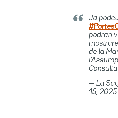
Ja podeu 
#Portes
podran vi
mostrare
de la Ma
l'Assump
Consulta
— La Sag
15, 2025