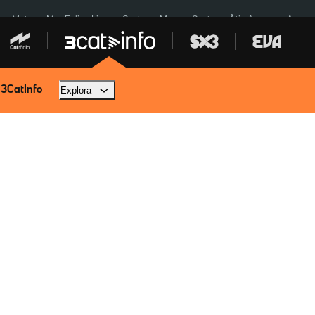
a a Meta
Mor Felipe Lipe
Ceuta
Menors Ceuta
Àtic Ayuso
Aparca
 3CatInfo
Explora