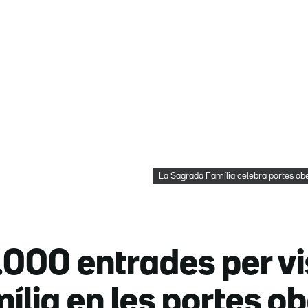
La Sagrada Família celebra portes ob
000 entrades per vis
lia en les portes ob