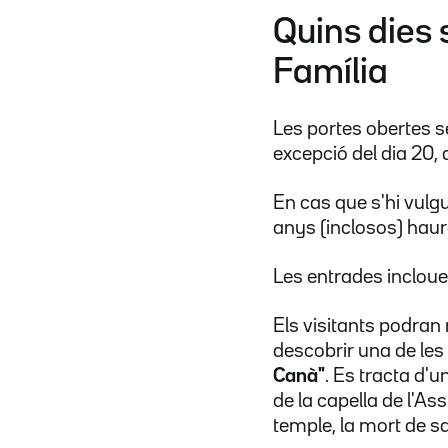
Quins dies 
Família
Les portes obertes s
excepció del dia 20,
En cas que s'hi vulg
anys (inclosos) haura
Les entrades inclou
Els visitants podran
descobrir una de les
Canà"
. Es tracta d'
de la capella de l'As
temple, la mort de sa