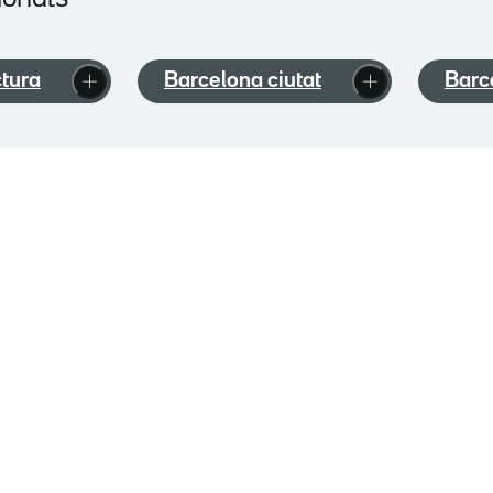
ctura
Barcelona ciutat
Barc