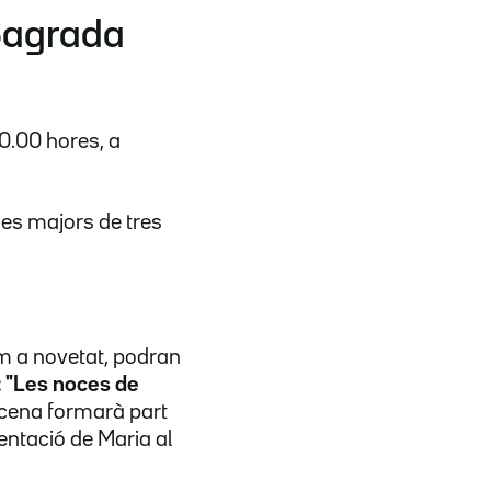
 Sagrada
0.00 hores, a
nes majors de tres
om a novetat, podran
: "Les noces de
scena formarà part
entació de Maria al