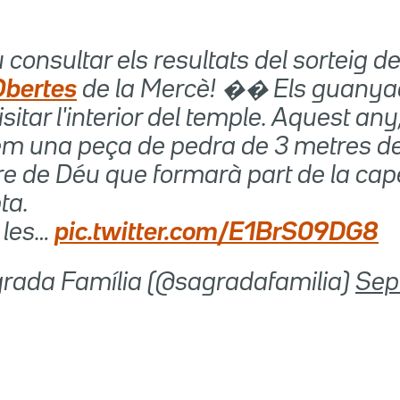
consultar els resultats del sorteig d
Obertes
de la Mercè! �� Els guanya
sitar l'interior del temple. Aquest any
m una peça de pedra de 3 metres de 
re de Déu que formarà part de la cap
ta.
 les…
pic.twitter.com/E1BrS09DG8
rada Família (@sagradafamilia)
Sep