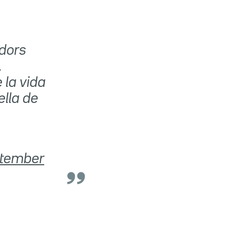
e
dors
,
la vida
ella de
tember