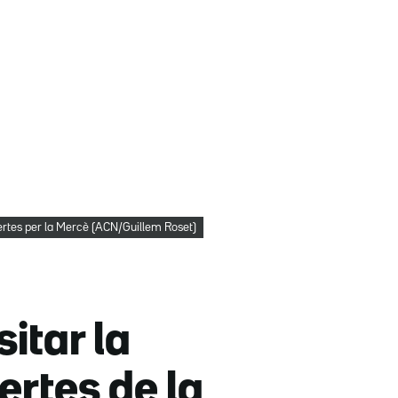
ertes per la Mercè (ACN/Guillem Roset)
itar la
ertes de la