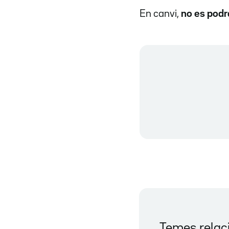
En canvi,
no es podra
Temes relac