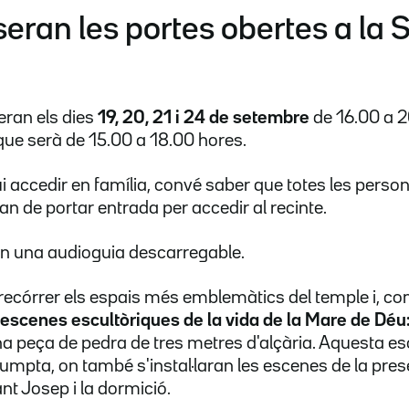
seran les portes obertes a la
eran els dies
19, 20, 21 i 24 de setembre
de 16.00 a 2
 que serà de 15.00 a 18.00 hores.
ui accedir en família, convé saber que totes les perso
n de portar entrada per accedir al recinte.
en una audioguia descarregable.
 recórrer els espais més emblemàtics del temple i, c
escenes escultòriques de la vida de la Mare de Déu
una peça de pedra de tres metres d'alçària. Aquesta e
sumpta, on també s'instal·laran les escenes de la pres
nt Josep i la dormició.