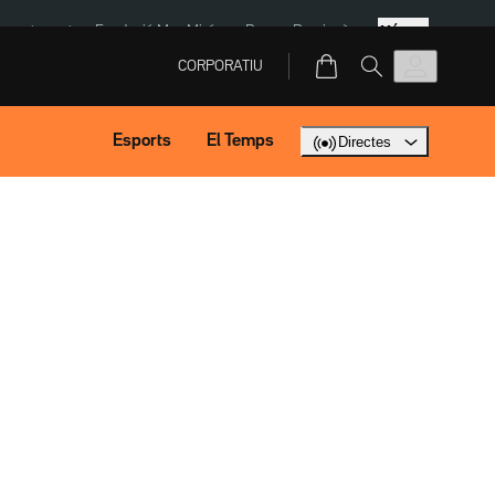
Més
ment agost
Fundació Mas Miró
eBay
Perpinyà
CORPORATIU
Esports
El Temps
Directes