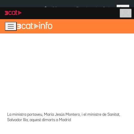
Anar
Anar
Més
a
al
És notícia:
Pluges Inuncat
Ceuta
la
contingut
navegació
principal
La ministra portaveu, María Jesús Montero, i el ministre de Sanitat,
Salvador Illa, aquest dimarts a Madrid