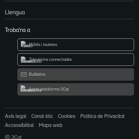
Llengua
Troba'ns a
Mòbils i tauletes
Televisions connectades
Butlletins
Ajuda plataforma 3Cat
Avís legal
Canal ètic
Cookies
Política de Privacitat
Accessibilitat
Mapa web
© 3Cat