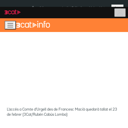
Anar
Anar
Més
a
al
És notícia:
Institut Tailàndia
Multa a Meta
la
contingut
navegació
principal
L'accés a Comte d'Urgell des de Francesc Macià quedarà tallat el 23
de febrer (3Cat/Rubén Cabús Lomba)