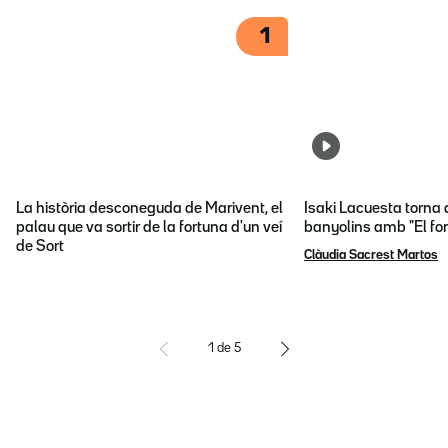
1
La història desconeguda de Marivent, el
Isaki Lacuesta torna 
palau que va sortir de la fortuna d'un veí
banyolins amb "El fon
de Sort
Clàudia Sacrest Martos
1
de
5