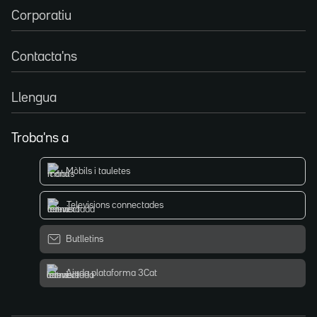
Corporatiu
Contacta'ns
Llengua
Troba'ns a
Mòbils i tauletes
Televisions connectades
Butlletins
Ajuda plataforma 3Cat