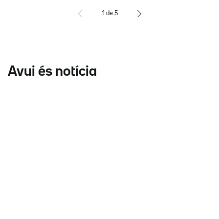
1
de
5
Avui és notícia