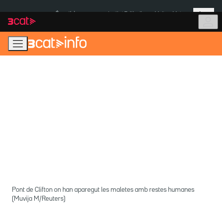
Anar
Anar
Més
a
al
És notícia:
Institut Tailàndia
Multa a Meta
la
contingut
navegació
principal
Pont de Clifton on han aparegut les maletes amb restes humanes
(Muvija M/Reuters)