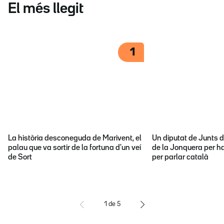
El més llegit
1
La història desconeguda de Marivent, el
Un diputat de Junts d
palau que va sortir de la fortuna d'un veí
de la Jonquera per ha
de Sort
per parlar català
1
de
5