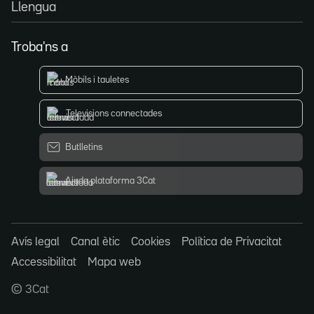
Llengua
Troba'ns a
Mòbils i tauletes
Televisions connectades
Butlletins
Ajuda plataforma 3Cat
Avís legal
Canal ètic
Cookies
Política de Privacitat
Accessibilitat
Mapa web
© 3Cat