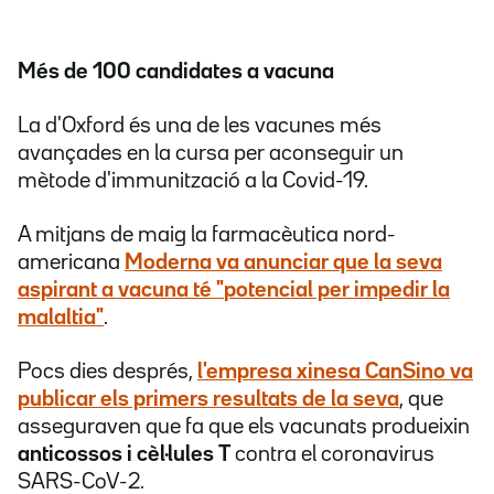
Més de 100 candidates a vacuna
La d'Oxford és una de les vacunes més
avançades en la cursa per aconseguir un
mètode d'immunització a la Covid-19.
A mitjans de maig la farmacèutica nord-
americana
Moderna
va anunciar que la seva
aspirant a vacuna té "
potencial per impedir la
malaltia
"
.
Pocs dies després,
l'empresa xinesa
CanSino
va
publicar els primers resultats de la seva
, que
asseguraven que fa que els vacunats produeixin
anticossos i cèl·lules T
contra el coronavirus
SARS-CoV-2.