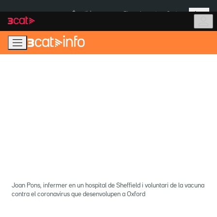
Anar
Anar
Més
a
al
És notícia:
Pluges Inuncat
Ceuta
la
contingut
navegació
principal
Joan Pons, infermer en un hospital de Sheffield i voluntari de la vacuna
contra el coronavirus que desenvolupen a Oxford