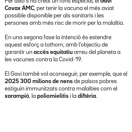
Per això s'ha creat un fons especial, el
Gavi
Covax AMC
, per tenir la vacuna el més aviat
possible disponible per als sanitaris i les
persones amb més risc de morir per la malaltia.
En una segona fase la intenció és estendre
aquest esforç a tothom, amb l'objectiu de
garantir un
accés equitatiu
arreu del planeta a
les vacunes contra la Covid-19.
El Gavi també vol aconseguir, per exemple, que el
2025
300 milions de nens
de països pobres
estiguin immunitzats contra malalties com el
xarampió
, la
poliomielitis
i la
diftèria
.