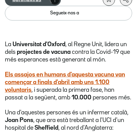
Segueix-nos a
La
Universitat d'Oxford
, al Regne Unit, lidera un
dels
projectes de vacuna
contra la Covid-19 que
més esperances està generant al món.
Els assajos en humans d'aquesta vacuna van
començar a finals d'abril amb uns
1.100
voluntaris
, i superada la primera fase, han
passat a la següent, amb
10.000
persones més.
Una d'aquestes persones és un infermer català,
Joan Pons
, que ara està treballant a l'UCI d'un
hospital de
Sheffield
, al nord d'Anglaterra: