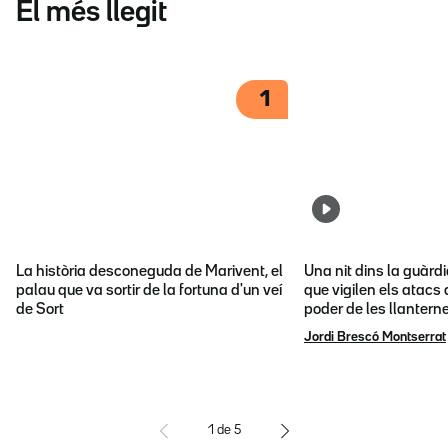
El més llegit
1
La història desconeguda de Marivent, el
Una nit dins la guàrd
palau que va sortir de la fortuna d'un veí
que vigilen els atacs 
de Sort
poder de les llantern
Jordi Brescó Montserrat
1
de
5