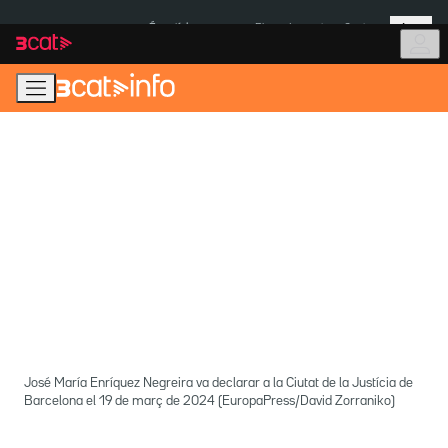
Anar
Anar
Més
a
al
És notícia:
Pluges Inuncat
Ceuta
la
contingut
navegació
principal
José María Enríquez Negreira va declarar a la Ciutat de la Justícia de
Barcelona el 19 de març de 2024 (EuropaPress/David Zorraniko)