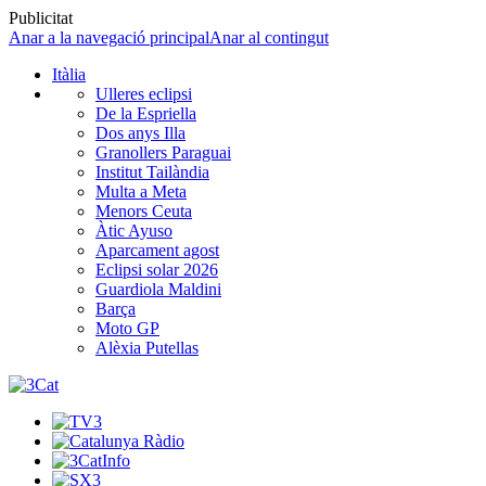
Publicitat
Anar a la navegació principal
Anar al contingut
Itàlia
Ulleres eclipsi
De la Espriella
Dos anys Illa
Granollers Paraguai
Institut Tailàndia
Multa a Meta
Menors Ceuta
Àtic Ayuso
Aparcament agost
Eclipsi solar 2026
Guardiola Maldini
Barça
Moto GP
Alèxia Putellas