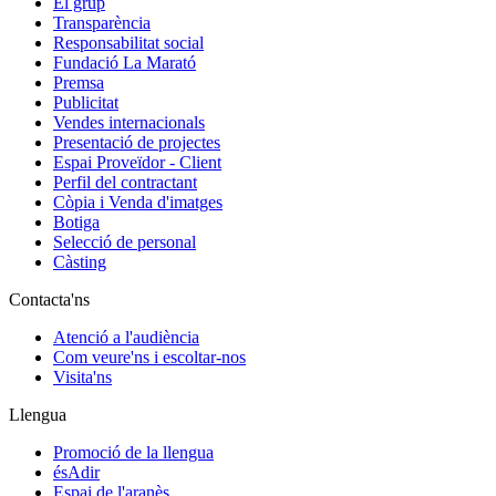
El grup
Transparència
Responsabilitat social
Fundació La Marató
Premsa
Publicitat
Vendes internacionals
Presentació de projectes
Espai Proveïdor - Client
Perfil del contractant
Còpia i Venda d'imatges
Botiga
Selecció de personal
Càsting
Contacta'ns
Atenció a l'audiència
Com veure'ns i escoltar-nos
Visita'ns
Llengua
Promoció de la llengua
ésAdir
Espai de l'aranès