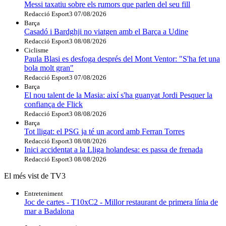
Messi taxatiu sobre els rumors que parlen del seu fill
Redacció Esport3
07/08/2026
Barça
Casadó i Bardghji no viatgen amb el Barça a Udine
Redacció Esport3
08/08/2026
Ciclisme
Paula Blasi es desfoga després del Mont Ventor: "S'ha fet una
bola molt gran"
Redacció Esport3
07/08/2026
Barça
El nou talent de la Masia: així s'ha guanyat Jordi Pesquer la
confiança de Flick
Redacció Esport3
08/08/2026
Barça
Tot lligat: el PSG ja té un acord amb Ferran Torres
Redacció Esport3
08/08/2026
Inici accidentat a la Lliga holandesa: es passa de frenada
Redacció Esport3
08/08/2026
El més vist de TV3
Entreteniment
Joc de cartes - T10xC2 - Millor restaurant de primera línia de
mar a Badalona