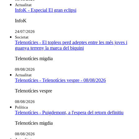
Actualitat
InfoK - Especial El gran eclipsi
InfoK
24/07/2026
Societat
Telenotícies - El topless perd adeptes entre les més joves i
guanya terreny la marca del biquini
Telenotícies migdia
09/08/2026
Actualitat
Telenotícies - Telenotícies vespre - 08/08/2026
Telenotícies vespre
08/08/2026
Política
Telenotícies - Puigdemont, a l'espera del retorn definitiu
Telenotícies migdia
08/08/2026