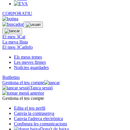
CORPORATIU
El meu 3Cat
La meva llista
El meu 3CatInfo
Els meus temes
Les meves firmes
Notícies guardades
Butlletins
Gestiona el teu compte
Tanca sessió
Gestiona el teu compte
Edita el teu perfil
Canvia la contrasenya
Canvia l'adreça electrònica
Configura les comunicacions
Dona't de baixa