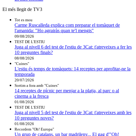
El més llegit de TV3
Tot es mou
Carme Ruscalleda explica com preparar el tomàquet de
l'amanida: "Ho agrairàs quan te'l mengis"
09/08/2026
TEST DE L'ESTIU
Juga al nivell 6 del test de l'estiu de 3Cat: t'atreveixes a fer les
10 preguntes finals?
08/08/2026
"Cuines"
L'estiu és temps de tomàquets: 14 receptes per aprofitar-ne la
temporada
20/07/2026
Sortim a fora amb "Cuines"
14 receptes de pícnic per menjar a la platja, al parc o al
cinema a la fresca
01/08/2026
TEST DE L'ESTIU
Juga al nivell 5 del test de l'estiu de 3Cat: t'atreveixes amb les
10 preguntes noves?
01/08/2026
Recordem "Oh! Europa"
Un grup de catalans, un bar madrileny... El gag d'"Oh!