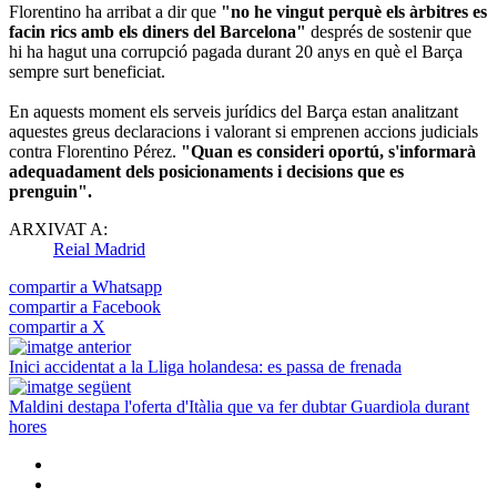
Florentino ha arribat a dir que
"no he vingut perquè els àrbitres es
facin rics amb els diners del Barcelona"
després de sostenir que
hi ha hagut una corrupció pagada durant 20 anys en què el Barça
sempre surt beneficiat.
En aquests moment els serveis jurídics del Barça estan analitzant
aquestes greus declaracions i valorant si emprenen accions judicials
contra Florentino Pérez.
"Quan es consideri oportú, s'informarà
adequadament dels posicionaments i decisions que es
prenguin".
ARXIVAT A:
Reial Madrid
compartir a Whatsapp
compartir a Facebook
compartir a X
Inici accidentat a la Lliga holandesa: es passa de frenada
Maldini destapa l'oferta d'Itàlia que va fer dubtar Guardiola durant
hores