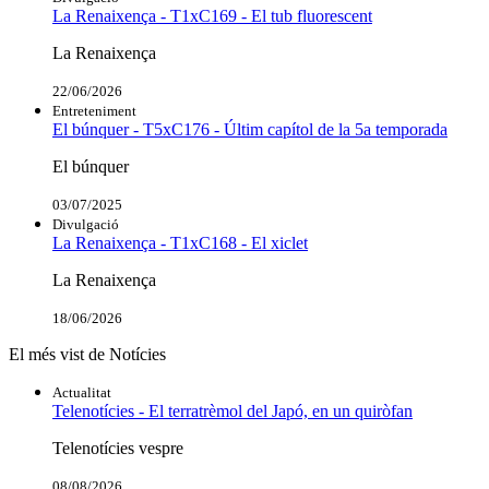
La Renaixença - T1xC169 - El tub fluorescent
La Renaixença
22/06/2026
Entreteniment
El búnquer - T5xC176 - Últim capítol de la 5a temporada
El búnquer
03/07/2025
Divulgació
La Renaixença - T1xC168 - El xiclet
La Renaixença
18/06/2026
El més vist de Notícies
Actualitat
Telenotícies - El terratrèmol del Japó, en un quiròfan
Telenotícies vespre
08/08/2026