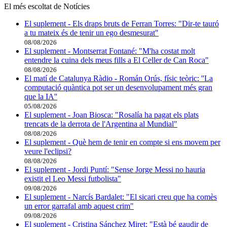
El més escoltat de Notícies
El suplement - Els draps bruts de Ferran Torres: "Dir-te tauró
a tu mateix és de tenir un ego desmesurat"
08/08/2026
El suplement - Montserrat Fontané: "M'ha costat molt
entendre la cuina dels meus fills a El Celler de Can Roca"
08/08/2026
El matí de Catalunya Ràdio - Román Orús, físic teòric: ''La
computació quàntica pot ser un desenvolupament més gran
que la IA''
05/08/2026
El suplement - Joan Biosca: "Rosalía ha pagat els plats
trencats de la derrota de l'Argentina al Mundial"
08/08/2026
El suplement - Què hem de tenir en compte si ens movem per
veure l'eclipsi?
08/08/2026
El suplement - Jordi Puntí: "Sense Jorge Messi no hauria
existit el Leo Messi futbolista"
09/08/2026
El suplement - Narcís Bardalet: "El sicari creu que ha comès
un error garrafal amb aquest crim"
09/08/2026
El suplement - Cristina Sánchez Miret: "Està bé gaudir de