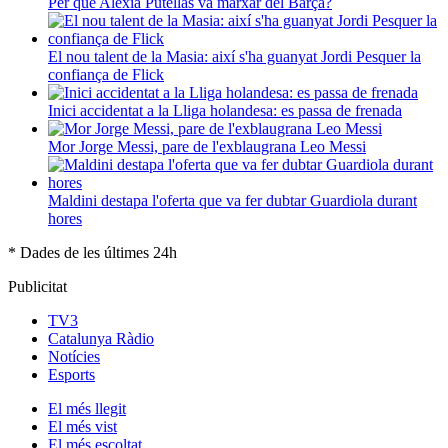
Per què Alèxia Putellas va marxar del Barça?
El nou talent de la Masia: així s'ha guanyat Jordi Pesquer la
confiança de Flick
Inici accidentat a la Lliga holandesa: es passa de frenada
Mor Jorge Messi, pare de l'exblaugrana Leo Messi
Maldini destapa l'oferta que va fer dubtar Guardiola durant
hores
* Dades de les últimes 24h
Publicitat
TV3
Catalunya Ràdio
Notícies
Esports
El
més llegit
El
més vist
El
més escoltat