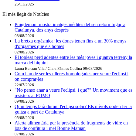
26/11/2025
El més llegit de Notícies
Puigdemont mostra imatges inèdites del seu retorn fugaç a
Catalunya, dos anys després
08/08/2026
La bretxa orgàsmica: les dones tenen fins a un 30% menys
d'orgasmes que els homes
02/08/2026
El topless perd adeptes entre les més joves i guanya terreny la
marca del biquini
Laura Bertran Vila / Clara Pàmies Codina
09/08/2026
Com han de ser les ulleres homologades per veure l'eclipsi i
on comprar-les
22/07/2026
"No penso anar a veure l'eclipsi, i què?" Un moviment que es
resisteix al FOMO
09/08/2026
Quin temps farà durant l'eclipsi solar? Els núvols poden fer la
guitza a part de Catalunya
05/08/2026
Alerta alimentària per la presència de fragments de vidre en
lots de confitura i mel Bonne Maman
07/08/2026