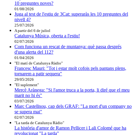
10 preguntes noves?
01/08/2026
Juga al test de l'estiu de 3Cat: superaràs les 10 preguntes del
nivell 4?
25/07/2026
A partir del 6 de juliol
Catalunya Música, oberta a l'estiu!
02/07/2026
Com funciona un rescat de muntanya: què passa després
d'una alerta del 112?
01/04/2026
"El matí de Catalunya Ràdio"
Francesc Mauri: "Tot i estar molt cofois pels pantans plens,
tornarem a patir sequera"
29/05/2026
"El suplement"
Mercè Arànega: "Si l'amor truca a la porta, li diré que el meu
marit no hi és"
03/07/2026
Marc Castellnou, cap dels GRAF: "La mort d'un company no
se supera mai"
02/07/2026
"La tarda de Catalunya Ràdio"
La història d'amor de Ramon Pellicer i Lali Colomé que ha
revolucionat "La tarda"