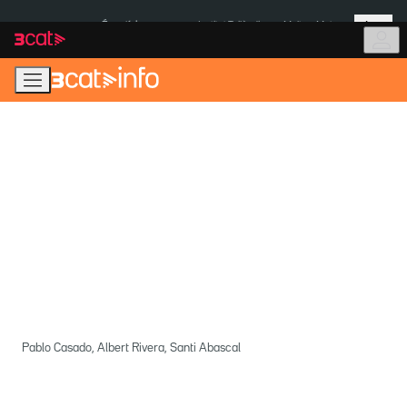
Anar
Anar
Més
a
al
És notícia:
Institut Tailàndia
Multa a Meta
la
contingut
navegació
principal
Pablo Casado, Albert Rivera, Santi Abascal