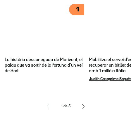
1
La història desconeguda de Marivent, el
Mobilitza el servei d
palau que va sortir de la fortuna d'un veí
recuperar un bitllet d
de Sort
amb 1 milió a Itàlia
Judith Casaprima Sagué
1
de
5