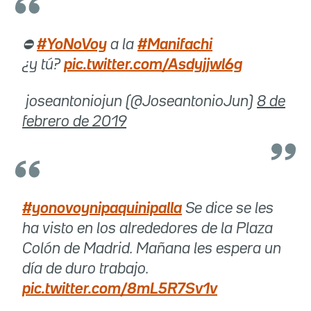
⛔️
#YoNoVoy
a la
#Manifachi
¿y tú?
pic.twitter.com/Asdyjjwl6g
 joseantoniojun (@JoseantonioJun)
8 de
febrero de 2019
#yonovoynipaquinipalla
Se dice se les
ha visto en los alrededores de la Plaza
Colón de Madrid. Mañana les espera un
día de duro trabajo.
pic.twitter.com/8mL5R7Sv1v