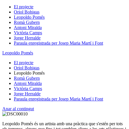
El projecte
Oriol Bohigas
Leopoldo Pomés
Romà Gubern
Antoni Miralda
Victòria Camps
Jorge Herralde
Paraula enregistrada per Josep Maria Martí i Font
Leopoldo Pomés
El projecte
Oriol Bohigas
Leopoldo Pomés
Romà Gubern
Antoni Miralda
Victòria Camps
Jorge Herralde
Paraula enregistrada per Josep Maria Martí i Font
Anar al contingut
Leopoldo Pomés és un artista amb una pràctica que s'estén per tots
els terrenys, alguns que fins i tot semblen aliens a les arts plàstiques i