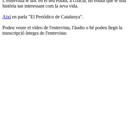
L'entrevista té lloc en el seu estudi, a Gràcia; un estudi que té una
història tan interessant com la seva vida.
Així
en parla "El Periódico de Catalunya".
Podeu veure el vídeo de l'entrevista, l'àudio o bé podeu llegir la
transcripció íntegra de l'entrevista: