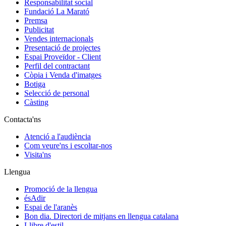
Responsabilitat social
Fundació La Marató
Premsa
Publicitat
Vendes internacionals
Presentació de projectes
Espai Proveïdor - Client
Perfil del contractant
Còpia i Venda d'imatges
Botiga
Selecció de personal
Càsting
Contacta'ns
Atenció a l'audiència
Com veure'ns i escoltar-nos
Visita'ns
Llengua
Promoció de la llengua
ésAdir
Espai de l'aranès
Bon dia. Directori de mitjans en llengua catalana
Llibre d'estil