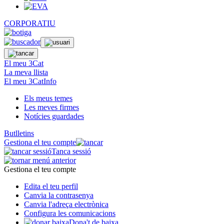
CORPORATIU
El meu 3Cat
La meva llista
El meu 3CatInfo
Els meus temes
Les meves firmes
Notícies guardades
Butlletins
Gestiona el teu compte
Tanca sessió
Gestiona el teu compte
Edita el teu perfil
Canvia la contrasenya
Canvia l'adreça electrònica
Configura les comunicacions
Dona't de baixa