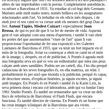
altres de tan improbables com la poesia. Completament autodidacte,
va néixer a Barcelona el 1931. Va estudiar al col·legi dels Germans
Maristes amb molt males notes; només brillava en les assignatures
relacionades amb l'art. Va treballar en els oficis més dispars, i de
molt jove el seu camí es va creuar amb els mestres del grup Dau al
Set:
Antoni Tàpies, Modest Cuixart
i especialment
Joan
Brossa
, de qui es pot dir que li va fer de mestre de vida. Aquesta
gent el van adoptar com una mena d'aprenent, i també li van obrir
les portes del que anomenaríem "viure de l'art" quan li van
proporcionar l'oportunitat de fer una exposició a les Galeries
Laietanes de Barcelona el 1955, que va tenir un fort impacte en el
món de la fotografia. Aviat va començar a obrir-se camí en el món
de la imatge, i, després, en el de publicitat. A Pomés li agrada molt
una fotografia seva en què es veu un enllustrador que mira uns peus
calçats amb unes sandàlies. Podria ser un cartell, diu. I ho diu perquè
cadascuna de les seves fotografies és, en ella mateixa, un relat. I
probablement és per això que triomfa a la publicitat, perquè és capaç
de descriure mons, d'explicar històries, ja siguin escrites, ja siguin
amb imatges. En Pomés és en Pomés i també és la Karin Leiz, la
seva primera dona i encara col·laboradora, amb qui va fundar l'any
1961 Studio Pomés. És també un restaurador que va crear un dels
llocs de referència de Barcelona: el Flash Flash, que encara
funciona. És també director de cinema. En Pomés és un home que
ha creat imatges icòniques de la Barcelona que ara vivim.