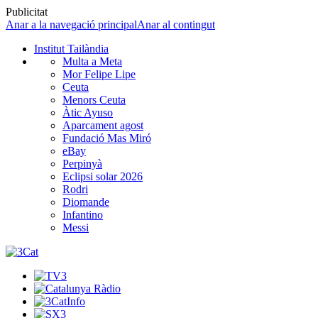
Publicitat
Anar a la navegació principal
Anar al contingut
Institut Tailàndia
Multa a Meta
Mor Felipe Lipe
Ceuta
Menors Ceuta
Àtic Ayuso
Aparcament agost
Fundació Mas Miró
eBay
Perpinyà
Eclipsi solar 2026
Rodri
Diomande
Infantino
Messi