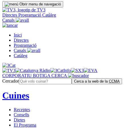
Obrir menu de navegació
Directes
Programació
Catàleg
Canals
Inici
Directes
Programació
Canals
Catàleg
CORPORATIU
BOTIGA
CERCA
Cercador
Cerca a la web de la
CCMA
Cuines
Receptes
Consells
Dietes
El Programa