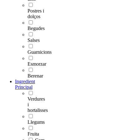
Postres i
dolços
Begudes
Salses
Guarnicions
Esmorzar
Berenar
Ingredient
Principal
Verdures
i
hortalisses
Llegums
Fruita