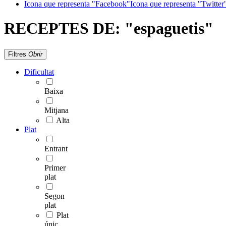
Icona que representa "Facebook"
Icona que representa "Twitter
RECEPTES DE:
"espaguetis"
Filtres
Obrir
Dificultat
Baixa
Mitjana
Alta
Plat
Entrant
Primer
plat
Segon
plat
Plat
únic