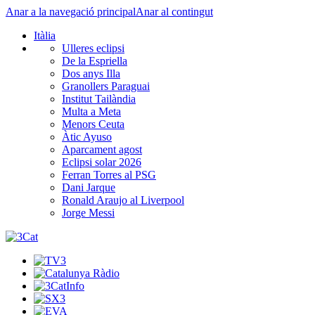
Anar a la navegació principal
Anar al contingut
Itàlia
Ulleres eclipsi
De la Espriella
Dos anys Illa
Granollers Paraguai
Institut Tailàndia
Multa a Meta
Menors Ceuta
Àtic Ayuso
Aparcament agost
Eclipsi solar 2026
Ferran Torres al PSG
Dani Jarque
Ronald Araujo al Liverpool
Jorge Messi