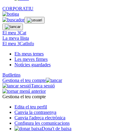
CORPORATIU
El meu 3Cat
La meva llista
El meu 3CatInfo
Els meus temes
Les meves firmes
Notícies guardades
Butlletins
Gestiona el teu compte
Tanca sessió
Gestiona el teu compte
Edita el teu perfil
Canvia la contrasenya
Canvia l'adreça electrònica
Configura les comunicacions
Dona't de baixa