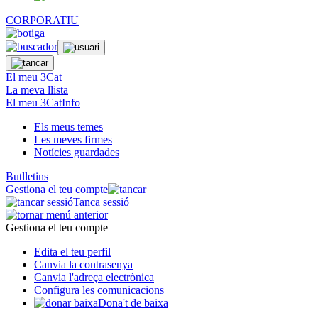
CORPORATIU
El meu 3Cat
La meva llista
El meu 3CatInfo
Els meus temes
Les meves firmes
Notícies guardades
Butlletins
Gestiona el teu compte
Tanca sessió
Gestiona el teu compte
Edita el teu perfil
Canvia la contrasenya
Canvia l'adreça electrònica
Configura les comunicacions
Dona't de baixa