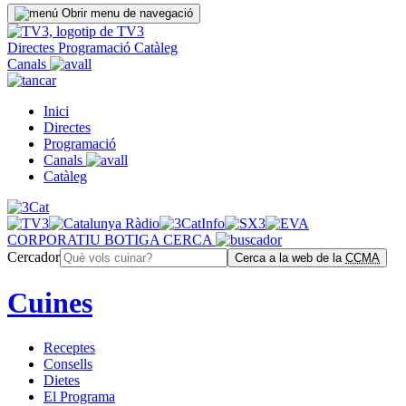
Obrir menu de navegació
Directes
Programació
Catàleg
Canals
Inici
Directes
Programació
Canals
Catàleg
CORPORATIU
BOTIGA
CERCA
Cercador
Cerca a la web de la
CCMA
Cuines
Receptes
Consells
Dietes
El Programa