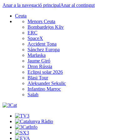
Anar a la navegació principal
Anar al contingut
Ceuta
Menors Ceuta
Bombardejos Kíiv
ERC
SpaceX
Accident Tona
Sánchez Europa
Marlaska
Jaume Giró
Dron Rússia
Eclipsi solar 2026
Blasi Tour
Aleksander Sekulic
Infantino Marroc
Salah