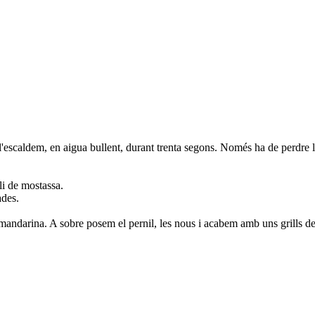
i l'escaldem, en aigua bullent, durant trenta segons. Només ha de perdre l
li de mostassa.
ades.
 mandarina. A sobre posem el pernil, les nous i acabem amb uns grills d