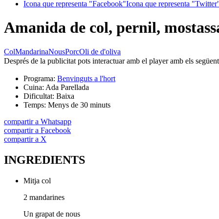
Icona que representa "Facebook"
Icona que representa "Twitter
Amanida de col, pernil, mostass
Col
Mandarina
Nous
Porc
Oli de d'oliva
Després de la publicitat pots interactuar amb el player amb els següen
Programa:
Benvinguts a l'hort
Cuina:
Ada Parellada
Dificultat:
Baixa
Temps:
Menys de 30 minuts
compartir a Whatsapp
compartir a Facebook
compartir a X
INGREDIENTS
Mitja col
2 mandarines
Un grapat de nous