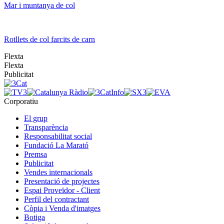
Mar i muntanya de col
Rotllets de col farcits de carn
Flexta
Flexta
Publicitat
Corporatiu
El grup
Transparència
Responsabilitat social
Fundació La Marató
Premsa
Publicitat
Vendes internacionals
Presentació de projectes
Espai Proveïdor - Client
Perfil del contractant
Còpia i Venda d'imatges
Botiga