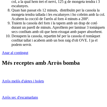
col, a la qual hem tret el nervi, 125 g de mongeta tendra i 3
escalunyes.
Quan han passat els 12 minuts, distribuïm per la cassola la
mongeta tendra tallada i les escalunyes i ho cobrim amb la col.
Acabem la cocció de l'arròs al forn 4 minuts a 200º.
Traiem la cassola del forn i la tapem amb un drap de cotó
durant un parell de minuts. Aprofitem per laminar 3 tomàquets
secs confitats amb oli que hem eixugat amb paper absorbent.
Destapem la cassola, repartim bé per la cassola el tomàquet
confitat tallat i acabem amb un bon raig d'oli OVE. I ja el
podem servir.
Anar al contingut
Més receptes amb Arròs bomba
Arròs melós d'aletes i bolets
Arròs sec d'escamarlans