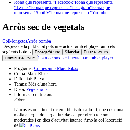
Icona que representa "Facebook"
Icona que representa
"Twitter"
Icona que representa "Instagram"
Icona que
representa "Spotify"
Icona que representa "Youtube"
Arròs sec de vegetals
Col
Mongetes
Arròs bomba
Després de la publicitat pots interactuar amb el player amb els
següents botons
Engegar/Aturar
Silenciar
Pujar el volum
Instruccions per interactuar amb el player
Disminuir el volum
Programa:
Cuines amb Marc Ribas
Cuina:
Marc Ribas
Dificultat:
Baixa
Temps:
Més d'una hora
Dieta:
Vegetariana
Informació nutricional
-
Obre
L'arròs és un aliment ric en hidrats de carboni, que ens dona
molta energia de llarga durada; cal prendre'n racions
moderades i en dies d'activitat intensa.
Amb la col·laboració
de: