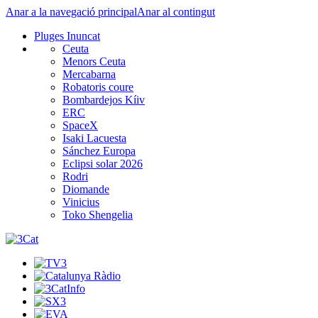
Anar a la navegació principal
Anar al contingut
Pluges Inuncat
Ceuta
Menors Ceuta
Mercabarna
Robatoris coure
Bombardejos Kíiv
ERC
SpaceX
Isaki Lacuesta
Sánchez Europa
Eclipsi solar 2026
Rodri
Diomande
Vinicius
Toko Shengelia