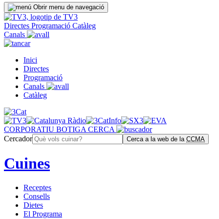
Obrir menu de navegació
Directes
Programació
Catàleg
Canals
Inici
Directes
Programació
Canals
Catàleg
CORPORATIU
BOTIGA
CERCA
Cercador
Cerca a la web de la
CCMA
Cuines
Receptes
Consells
Dietes
El Programa