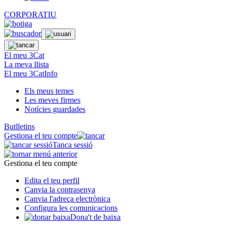
CORPORATIU
El meu 3Cat
La meva llista
El meu 3CatInfo
Els meus temes
Les meves firmes
Notícies guardades
Butlletins
Gestiona el teu compte
Tanca sessió
Gestiona el teu compte
Edita el teu perfil
Canvia la contrasenya
Canvia l'adreça electrònica
Configura les comunicacions
Dona't de baixa