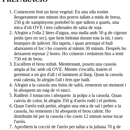
Comencem fent un brou vegetal. En una olla rostim
lleugerament uns minuts dos porros tallats a mida de bresa,
250 g de xampinyons portobel·lo que tallem a quarts, una
mica d'oli OVE i tres cullerades de salsa de soja.
Afegim a l'olla 2 litres d'aigua, una malla amb 50 g de cigrons
petits (pes en sec), que hem hidratat durant tota la nit, i unes
branques de julivert. Ho tapem, i quan arrenqui el bull
abaixarem el foc i ho courem al mínim 30 minuts. Després ho
deixarem reposar 2 hores. Ho colarem i reduirem fins a tenir
750 ml de brou.
Escalfem el brou reduït. Mentrestant, posem una cassola
ampla al foc amb oli OVE. Mentre s'escalfa, traiem el
germinat a un gra d'all i el laminem al llarg. Quan la cassola
està calenta, hi afegim l'all i fem que balli.
Afegim a la cassola uns brins de safrà, remenem un moment i
hi aboquem un raig de vi ranci.
Ratllem 3 tomacons i aboquem la polpa a la cassola. Quan
canvia de color, hi afegim 350 g d'arròs rodó i el perlem.
Quan l'arròs està perlat, afegim una mica de sal i pebre a la
cassola, ho remenem i hi aboquem el brou calent. Ho
distribuïm bé per la cassola i ho coem 12 minuts sense tocar
l'arròs.
Aprofitem la cocció de l'arròs per tallar a la juliana 70 g de