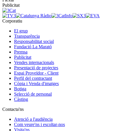
Publicitat
Corporatiu
El grup
Transparència
Responsabilitat social
Fundació La Marató
Premsa
Publicitat
Vendes internacionals
Presentació de projectes
Espai Proveïdor - Client
Perfil del contractant
Còpia i Venda d'imatges
Botiga
Selecció de personal
Càsting
Contacta'ns
Atenció a l'audiència
Com veure'ns i escoltar-nos
Visita'ns