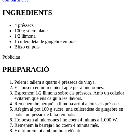
INGREDIENTS
4 préssecs
100 g sucre blanc
1/2 llimona
1 culleradeta de gingebre en pols
Bitxo en pols
Publicitat
PREPARACIÓ
Pelem i tallem a quarts 4 préssecs de vinya.
Els posem en un recipient apte per a microones.
Espremem 1/2 llimona sobre els préssecs. Amb un colador
evitarem que ens caiguin les llavors.
Remenem bé perquè la llimona arribi a totes els préssecs.
Afegim al pot 100 g sucre, una culleradeta de gingebre en
pols i un pessic de bitxo en pols.
Ho posem al microones i ho coem 4 minuts a 1.000 W.
Remenem la barreja i ho coem 4 minuts més.
Ho triturem tot amb un braç elèctric.