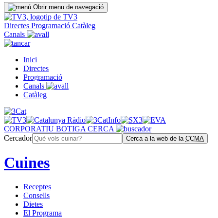
Obrir menu de navegació
Directes
Programació
Catàleg
Canals
Inici
Directes
Programació
Canals
Catàleg
CORPORATIU
BOTIGA
CERCA
Cercador
Cerca a la web de la
CCMA
Cuines
Receptes
Consells
Dietes
El Programa