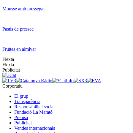
Mousse amb pressegat
Pastís de préssec
Fruites en almívar
Flexta
Flexta
Publicitat
Corporatiu
El grup
Transparència
Responsabilitat social
Fundació La Marató
Premsa
Publicitat
Vendes internacionals