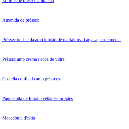
Milfulls de préssec amb nata
Amanida de préssec
Préssec de Lleida amb infusió de marialluïsa i agar-agar de menta
Préssec amb crema i coca de vidre
Costella confitada amb préssecs
Pannacotta de fonoll avellanes torrades
Macedònia d'estiu