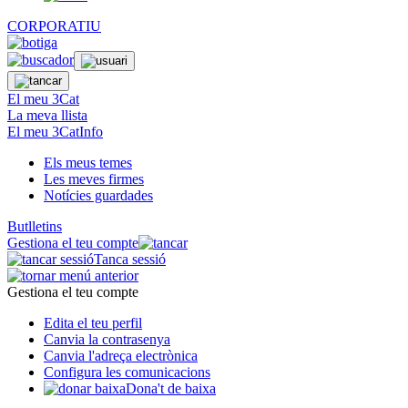
CORPORATIU
El meu 3Cat
La meva llista
El meu 3CatInfo
Els meus temes
Les meves firmes
Notícies guardades
Butlletins
Gestiona el teu compte
Tanca sessió
Gestiona el teu compte
Edita el teu perfil
Canvia la contrasenya
Canvia l'adreça electrònica
Configura les comunicacions
Dona't de baixa