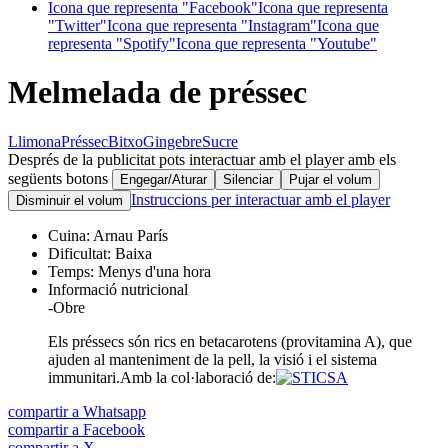
Icona que representa "Facebook"
Icona que representa
"Twitter"
Icona que representa "Instagram"
Icona que
representa "Spotify"
Icona que representa "Youtube"
Melmelada de préssec
Llimona
Préssec
Bitxo
Gingebre
Sucre
Després de la publicitat pots interactuar amb el player amb els
següents botons
Engegar/Aturar
Silenciar
Pujar el volum
Instruccions per interactuar amb el player
Disminuir el volum
Cuina:
Arnau París
Dificultat:
Baixa
Temps:
Menys d'una hora
Informació nutricional
-
Obre
Els préssecs són rics en betacarotens (provitamina A), que
ajuden al manteniment de la pell, la visió i el sistema
immunitari.
Amb la col·laboració de:
compartir a Whatsapp
compartir a Facebook
compartir a X