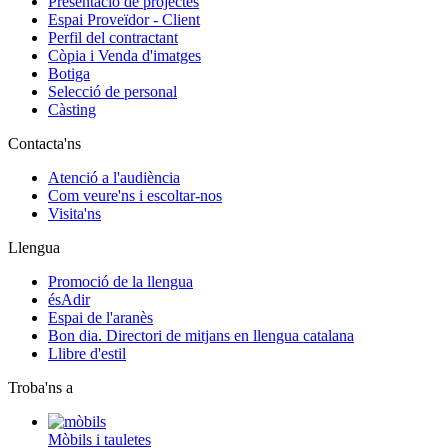
Presentació de projectes
Espai Proveïdor - Client
Perfil del contractant
Còpia i Venda d'imatges
Botiga
Selecció de personal
Càsting
Contacta'ns
Atenció a l'audiència
Com veure'ns i escoltar-nos
Visita'ns
Llengua
Promoció de la llengua
ésAdir
Espai de l'aranès
Bon dia. Directori de mitjans en llengua catalana
Llibre d'estil
Troba'ns a
Mòbils i tauletes