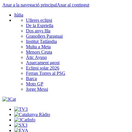
Anar a la navegació principal
Anar al contingut
Itàlia
Ulleres eclipsi
De la Espriella
Dos anys Illa
Granollers Paraguai
Institut Tailàndia
Multa a Meta
Menors Ceuta
Àtic Ayuso
Aparcament agost
Eclipsi solar 2026
Ferran Torres al PSG
Barça
Moto GP
Jorge Messi