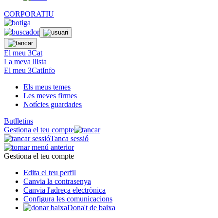
CORPORATIU
El meu 3Cat
La meva llista
El meu 3CatInfo
Els meus temes
Les meves firmes
Notícies guardades
Butlletins
Gestiona el teu compte
Tanca sessió
Gestiona el teu compte
Edita el teu perfil
Canvia la contrasenya
Canvia l'adreça electrònica
Configura les comunicacions
Dona't de baixa