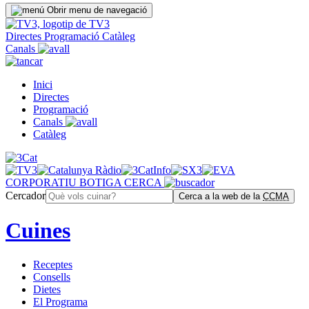
Obrir menu de navegació
Directes
Programació
Catàleg
Canals
Inici
Directes
Programació
Canals
Catàleg
CORPORATIU
BOTIGA
CERCA
Cercador
Cerca a la web de la
CCMA
Cuines
Receptes
Consells
Dietes
El Programa