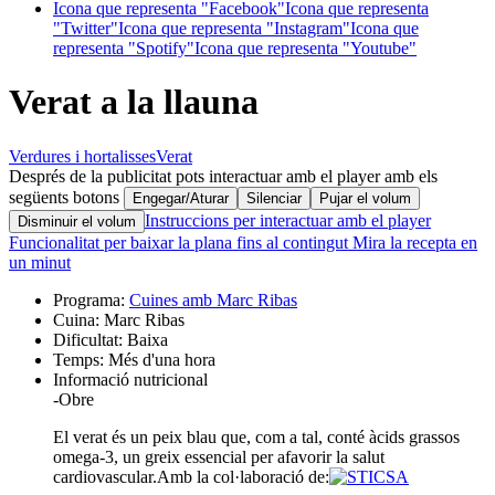
Icona que representa "Facebook"
Icona que representa
"Twitter"
Icona que representa "Instagram"
Icona que
representa "Spotify"
Icona que representa "Youtube"
Verat a la llauna
Verdures i hortalisses
Verat
Després de la publicitat pots interactuar amb el player amb els
següents botons
Engegar/Aturar
Silenciar
Pujar el volum
Instruccions per interactuar amb el player
Disminuir el volum
Funcionalitat per baixar la plana fins al contingut
Mira la recepta en
un minut
Programa:
Cuines amb Marc Ribas
Cuina:
Marc Ribas
Dificultat:
Baixa
Temps:
Més d'una hora
Informació nutricional
-
Obre
El verat és un peix blau que, com a tal, conté àcids grassos
omega-3, un greix essencial per afavorir la salut
cardiovascular.
Amb la col·laboració de: