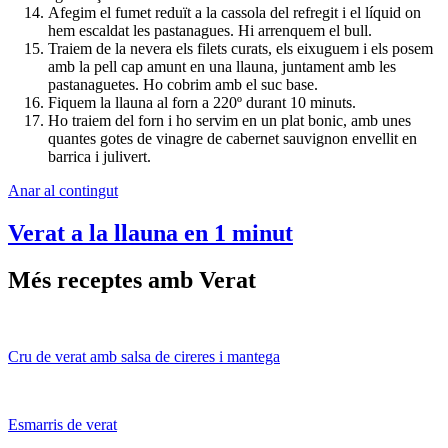
Afegim el fumet reduït a la cassola del refregit i el líquid on
hem escaldat les pastanagues. Hi arrenquem el bull.
Traiem de la nevera els filets curats, els eixuguem i els posem
amb la pell cap amunt en una llauna, juntament amb les
pastanaguetes. Ho cobrim amb el suc base.
Fiquem la llauna al forn a 220º durant 10 minuts.
Ho traiem del forn i ho servim en un plat bonic, amb unes
quantes gotes de vinagre de cabernet sauvignon envellit en
barrica i julivert.
Anar al contingut
Verat a la llauna en 1 minut
Més receptes amb Verat
Cru de verat amb salsa de cireres i mantega
Esmarris de verat