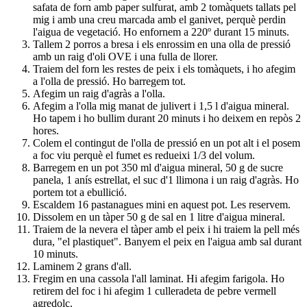
safata de forn amb paper sulfurat, amb 2 tomàquets tallats pel
mig i amb una creu marcada amb el ganivet, perquè perdin
l'aigua de vegetació. Ho enfornem a 220º durant 15 minuts.
Tallem 2 porros a bresa i els enrossim en una olla de pressió
amb un raig d'oli OVE i una fulla de llorer.
Traiem del forn les restes de peix i els tomàquets, i ho afegim
a l'olla de pressió. Ho barregem tot.
Afegim un raig d'agràs a l'olla.
Afegim a l'olla mig manat de julivert i 1,5 l d'aigua mineral.
Ho tapem i ho bullim durant 20 minuts i ho deixem en repòs 2
hores.
Colem el contingut de l'olla de pressió en un pot alt i el posem
a foc viu perquè el fumet es redueixi 1/3 del volum.
Barregem en un pot 350 ml d'aigua mineral, 50 g de sucre
panela, 1 anís estrellat, el suc d'1 llimona i un raig d'agràs. Ho
portem tot a ebullició.
Escaldem 16 pastanagues mini en aquest pot. Les reservem.
Dissolem en un tàper 50 g de sal en 1 litre d'aigua mineral.
Traiem de la nevera el tàper amb el peix i hi traiem la pell més
dura, "el plastiquet". Banyem el peix en l'aigua amb sal durant
10 minuts.
Laminem 2 grans d'all.
Fregim en una cassola l'all laminat. Hi afegim farigola. Ho
retirem del foc i hi afegim 1 culleradeta de pebre vermell
agredolç.