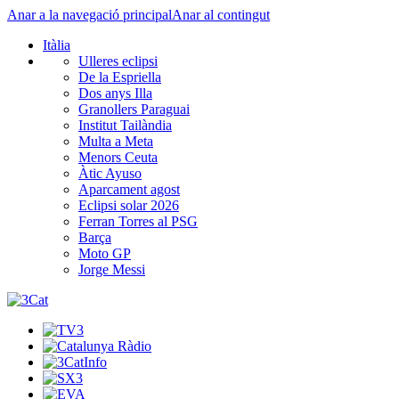
Anar a la navegació principal
Anar al contingut
Itàlia
Ulleres eclipsi
De la Espriella
Dos anys Illa
Granollers Paraguai
Institut Tailàndia
Multa a Meta
Menors Ceuta
Àtic Ayuso
Aparcament agost
Eclipsi solar 2026
Ferran Torres al PSG
Barça
Moto GP
Jorge Messi