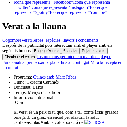
Icona que representa "Facebook"
Icona que representa
"Twitter"
Icona que representa "Instagram"
Icona que
representa "Spotify"
Icona que representa "Youtube"
Verat a la llauna
Cogombre
Verat
Herbes, espècies, llavors i condiments
Després de la publicitat pots interactuar amb el player amb els
següents botons
Engegar/Aturar
Silenciar
Pujar el volum
Instruccions per interactuar amb el player
Disminuir el volum
Funcionalitat per baixar la plana fins al contingut
Mira la recepta en
un minut
Programa:
Cuines amb Marc Ribas
Cuina:
Gessami Caramés
Dificultat:
Baixa
Temps:
Menys d'una hora
Informació nutricional
-
Obre
El verat és un peix blau que, com a tal, conté àcids grassos
omega-3, un greix essencial per afavorir la salut
cardiovascular.
Amb la col·laboració de: