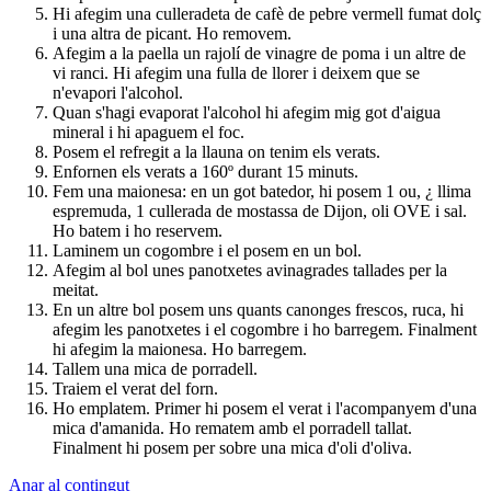
Hi afegim una culleradeta de cafè de pebre vermell fumat dolç
i una altra de picant. Ho removem.
Afegim a la paella un rajolí de vinagre de poma i un altre de
vi ranci. Hi afegim una fulla de llorer i deixem que se
n'evapori l'alcohol.
Quan s'hagi evaporat l'alcohol hi afegim mig got d'aigua
mineral i hi apaguem el foc.
Posem el refregit a la llauna on tenim els verats.
Enfornen els verats a 160º durant 15 minuts.
Fem una maionesa: en un got batedor, hi posem 1 ou, ¿ llima
espremuda, 1 cullerada de mostassa de Dijon, oli OVE i sal.
Ho batem i ho reservem.
Laminem un cogombre i el posem en un bol.
Afegim al bol unes panotxetes avinagrades tallades per la
meitat.
En un altre bol posem uns quants canonges frescos, ruca, hi
afegim les panotxetes i el cogombre i ho barregem. Finalment
hi afegim la maionesa. Ho barregem.
Tallem una mica de porradell.
Traiem el verat del forn.
Ho emplatem. Primer hi posem el verat i l'acompanyem d'una
mica d'amanida. Ho rematem amb el porradell tallat.
Finalment hi posem per sobre una mica d'oli d'oliva.
Anar al contingut