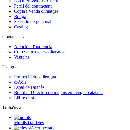
Espai Proveïdor - Client
Perfil del contractant
Còpia i Venda d'imatges
Botiga
Selecció de personal
Càsting
Contacta'ns
Atenció a l'audiència
Com veure'ns i escoltar-nos
Visita'ns
Llengua
Promoció de la llengua
ésAdir
Espai de l'aranès
Bon dia. Directori de mitjans en llengua catalana
Llibre d'estil
Troba'ns a
Mòbils i tauletes