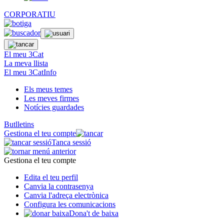
CORPORATIU
El meu 3Cat
La meva llista
El meu 3CatInfo
Els meus temes
Les meves firmes
Notícies guardades
Butlletins
Gestiona el teu compte
Tanca sessió
Gestiona el teu compte
Edita el teu perfil
Canvia la contrasenya
Canvia l'adreça electrònica
Configura les comunicacions
Dona't de baixa