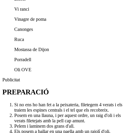
Vi ranci
Vinagre de poma
Canonges
Ruca
Mostassa de Dijon
Porradell
Oli OVE
Publicitat
PREPARACIÓ
Si no ens ho han fet a la peixateria, filetegem 4 verats i els
traiem les espines centrals i el tel que els recobreix.
Posem en una llauna, i per aquest ordre, un raig d'oli i els
verats filetejats amb la pell cap amunt.
Pelem i laminem dos grans d'all.
Els posem a ballar en una paella amb un rajolí d'oli.