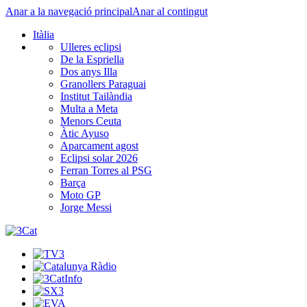
Anar a la navegació principal
Anar al contingut
Itàlia
Ulleres eclipsi
De la Espriella
Dos anys Illa
Granollers Paraguai
Institut Tailàndia
Multa a Meta
Menors Ceuta
Àtic Ayuso
Aparcament agost
Eclipsi solar 2026
Ferran Torres al PSG
Barça
Moto GP
Jorge Messi