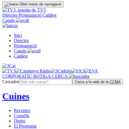
Obrir menu de navegació
Directes
Programació
Catàleg
Canals
Inici
Directes
Programació
Canals
Catàleg
CORPORATIU
BOTIGA
CERCA
Cercador
Cerca a la web de la
CCMA
Cuines
Receptes
Consells
Dietes
El Programa