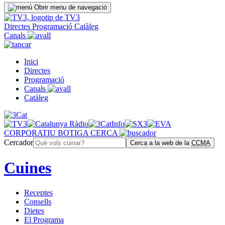
Obrir menu de navegació
Directes
Programació
Catàleg
Canals
Inici
Directes
Programació
Canals
Catàleg
CORPORATIU
BOTIGA
CERCA
Cercador
Cerca a la web de la
CCMA
Cuines
Receptes
Consells
Dietes
El Programa