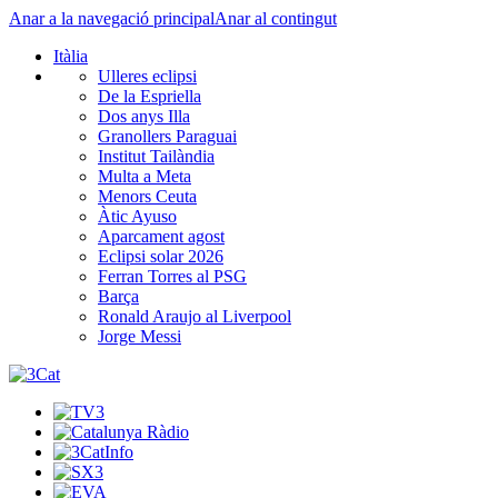
Anar a la navegació principal
Anar al contingut
Itàlia
Ulleres eclipsi
De la Espriella
Dos anys Illa
Granollers Paraguai
Institut Tailàndia
Multa a Meta
Menors Ceuta
Àtic Ayuso
Aparcament agost
Eclipsi solar 2026
Ferran Torres al PSG
Barça
Ronald Araujo al Liverpool
Jorge Messi