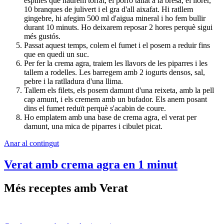
espines que haurem torrat, el porro tallat a la bresa, el llorer,
10 branques de julivert i el gra d'all aixafat. Hi ratllem
gingebre, hi afegim 500 ml d'aigua mineral i ho fem bullir
durant 10 minuts. Ho deixarem reposar 2 hores perquè sigui
més gustós.
Passat aquest temps, colem el fumet i el posem a reduir fins
que en quedi un suc.
Per fer la crema agra, traiem les llavors de les piparres i les
tallem a rodelles. Les barregem amb 2 iogurts densos, sal,
pebre i la ratlladura d'una llima.
Tallem els filets, els posem damunt d'una reixeta, amb la pell
cap amunt, i els cremem amb un bufador. Els anem posant
dins el fumet reduït perquè s'acabin de coure.
Ho emplatem amb una base de crema agra, el verat per
damunt, una mica de piparres i cibulet picat.
Anar al contingut
Verat amb crema agra en 1 minut
Més receptes amb Verat