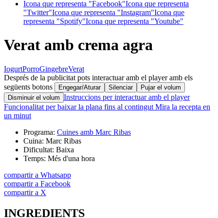
Icona que representa "Facebook"
Icona que representa
"Twitter"
Icona que representa "Instagram"
Icona que
representa "Spotify"
Icona que representa "Youtube"
Verat amb crema agra
Iogurt
Porro
Gingebre
Verat
Després de la publicitat pots interactuar amb el player amb els
següents botons
Engegar/Aturar
Silenciar
Pujar el volum
Instruccions per interactuar amb el player
Disminuir el volum
Funcionalitat per baixar la plana fins al contingut
Mira la recepta en
un minut
Programa:
Cuines amb Marc Ribas
Cuina:
Marc Ribas
Dificultat:
Baixa
Temps:
Més d'una hora
compartir a Whatsapp
compartir a Facebook
compartir a X
INGREDIENTS