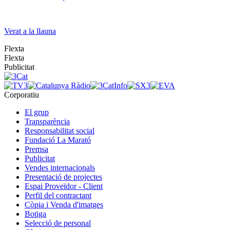
Verat a la llauna
Flexta
Flexta
Publicitat
Corporatiu
El grup
Transparència
Responsabilitat social
Fundació La Marató
Premsa
Publicitat
Vendes internacionals
Presentació de projectes
Espai Proveïdor - Client
Perfil del contractant
Còpia i Venda d'imatges
Botiga
Selecció de personal