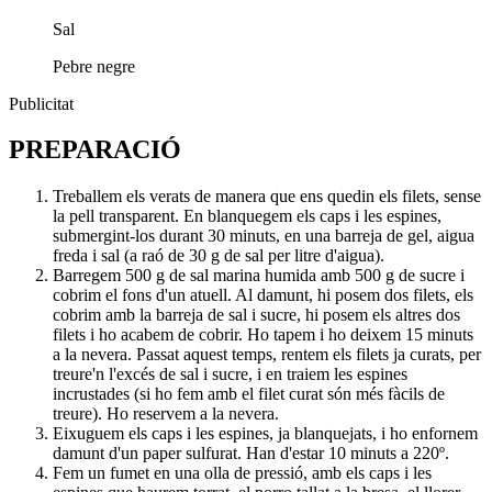
Sal
Pebre negre
Publicitat
PREPARACIÓ
Treballem els verats de manera que ens quedin els filets, sense
la pell transparent. En blanquegem els caps i les espines,
submergint-los durant 30 minuts, en una barreja de gel, aigua
freda i sal (a raó de 30 g de sal per litre d'aigua).
Barregem 500 g de sal marina humida amb 500 g de sucre i
cobrim el fons d'un atuell. Al damunt, hi posem dos filets, els
cobrim amb la barreja de sal i sucre, hi posem els altres dos
filets i ho acabem de cobrir. Ho tapem i ho deixem 15 minuts
a la nevera. Passat aquest temps, rentem els filets ja curats, per
treure'n l'excés de sal i sucre, i en traiem les espines
incrustades (si ho fem amb el filet curat són més fàcils de
treure). Ho reservem a la nevera.
Eixuguem els caps i les espines, ja blanquejats, i ho enfornem
damunt d'un paper sulfurat. Han d'estar 10 minuts a 220º.
Fem un fumet en una olla de pressió, amb els caps i les