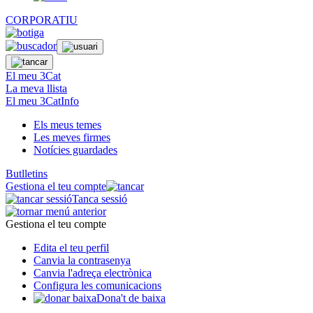
CORPORATIU
El meu 3Cat
La meva llista
El meu 3CatInfo
Els meus temes
Les meves firmes
Notícies guardades
Butlletins
Gestiona el teu compte
Tanca sessió
Gestiona el teu compte
Edita el teu perfil
Canvia la contrasenya
Canvia l'adreça electrònica
Configura les comunicacions
Dona't de baixa