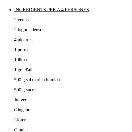
INGREDIENTS PER A 4 PERSONES
2 verats
2 iogurts densos
4 piparres
1 porro
1 llima
1 gra d'all
500 g sal marina humida
500 g sucre
Julivert
Gingebre
Llorer
Cibulet