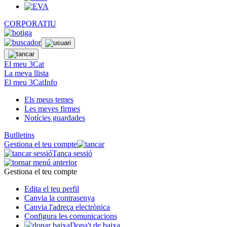
CORPORATIU
El meu 3Cat
La meva llista
El meu 3CatInfo
Els meus temes
Les meves firmes
Notícies guardades
Butlletins
Gestiona el teu compte
Tanca sessió
Gestiona el teu compte
Edita el teu perfil
Canvia la contrasenya
Canvia l'adreça electrònica
Configura les comunicacions
Dona't de baixa