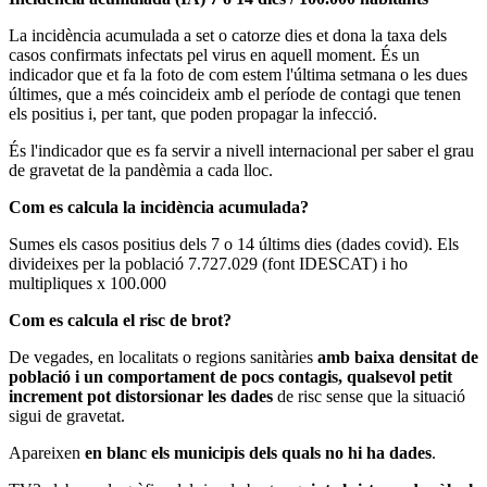
La incidència acumulada a set o catorze dies et dona la taxa dels
casos confirmats infectats pel virus en aquell moment. És un
indicador que et fa la foto de com estem l'última setmana o les dues
últimes, que a més coincideix amb el període de contagi que tenen
els positius i, per tant, que poden propagar la infecció.
És l'indicador que es fa servir a nivell internacional per saber el grau
de gravetat de la pandèmia a cada lloc.
Com es calcula la incidència acumulada?
Sumes els casos positius dels 7 o 14 últims dies (dades covid). Els
divideixes per la població 7.727.029 (font IDESCAT) i ho
multipliques x 100.000
Com es calcula el risc de brot?
De vegades, en localitats o regions sanitàries
amb baixa densitat de
població i un comportament de pocs contagis, qualsevol petit
increment pot distorsionar les dades
de risc sense que la situació
sigui de gravetat.
Apareixen
en blanc els municipis dels quals no hi ha dades
.