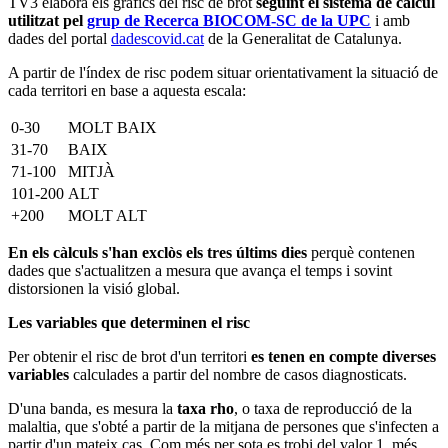
TV3 elabora els gràfics del risc de brot
seguint el sistema de càlcul
utilitzat pel
grup de Recerca BIOCOM-SC de la UPC
i amb
dades del portal
dadescovid.cat
de la Generalitat de Catalunya.
A partir de l'índex de risc podem situar orientativament la situació de
cada territori en base a aquesta escala:
0-30
MOLT BAIX
31-70
BAIX
71-100
MITJÀ
101-200
ALT
+200
MOLT ALT
En els càlculs s'han exclòs els tres últims dies
perquè contenen
dades que s'actualitzen a mesura que avança el temps i sovint
distorsionen la visió global.
Les variables que determinen el risc
Per obtenir el risc de brot d'un territori
es tenen en compte diverses
variables
calculades a partir del nombre de casos diagnosticats.
D'una banda, es mesura la
taxa rho
, o taxa de reproducció de la
malaltia, que s'obté a partir de la mitjana de persones que s'infecten a
partir d'un mateix cas. Com més per sota es trobi del valor 1, més