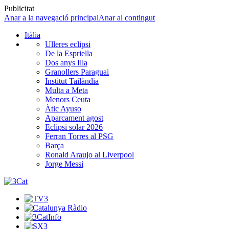
Publicitat
Anar a la navegació principal
Anar al contingut
Itàlia
Ulleres eclipsi
De la Espriella
Dos anys Illa
Granollers Paraguai
Institut Tailàndia
Multa a Meta
Menors Ceuta
Àtic Ayuso
Aparcament agost
Eclipsi solar 2026
Ferran Torres al PSG
Barça
Ronald Araujo al Liverpool
Jorge Messi