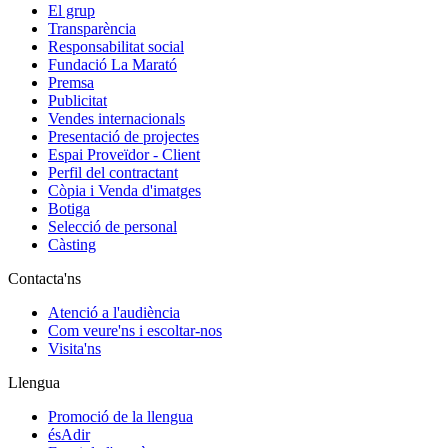
El grup
Transparència
Responsabilitat social
Fundació La Marató
Premsa
Publicitat
Vendes internacionals
Presentació de projectes
Espai Proveïdor - Client
Perfil del contractant
Còpia i Venda d'imatges
Botiga
Selecció de personal
Càsting
Contacta'ns
Atenció a l'audiència
Com veure'ns i escoltar-nos
Visita'ns
Llengua
Promoció de la llengua
ésAdir