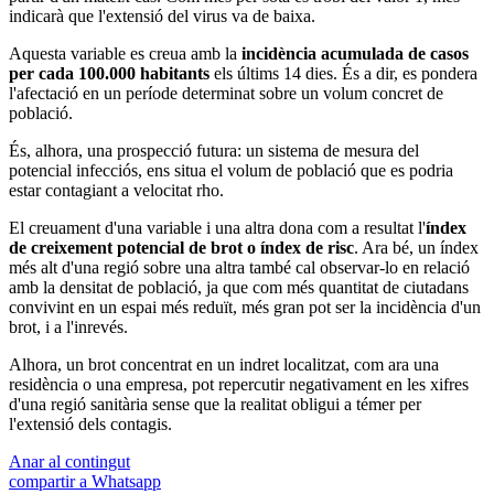
indicarà que l'extensió del virus va de baixa.
Aquesta variable es creua amb la
incidència acumulada de casos
per cada 100.000 habitants
els últims 14 dies. És a dir, es pondera
l'afectació en un període determinat sobre un volum concret de
població.
És, alhora, una prospecció futura: un sistema de mesura del
potencial infecciós, ens situa el volum de població que es podria
estar contagiant a velocitat rho.
El creuament d'una variable i una altra dona com a resultat l'
índex
de creixement potencial de brot o índex de risc
. Ara bé, un índex
més alt d'una regió sobre una altra també cal observar-lo en relació
amb la densitat de població, ja que com més quantitat de ciutadans
convivint en un espai més reduït, més gran pot ser la incidència d'un
brot, i a l'inrevés.
Alhora, un brot concentrat en un indret localitzat, com ara una
residència o una empresa, pot repercutir negativament en les xifres
d'una regió sanitària sense que la realitat obligui a témer per
l'extensió dels contagis.
Anar al contingut
compartir a Whatsapp