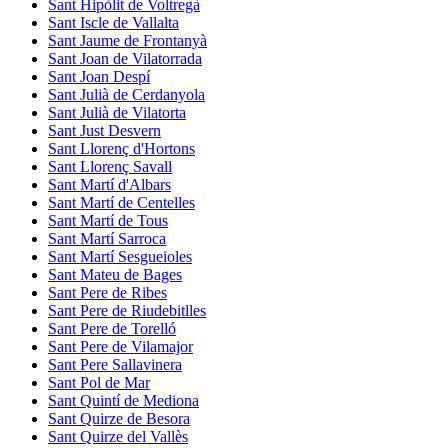
Sant Hipòlit de Voltregà
Sant Iscle de Vallalta
Sant Jaume de Frontanyà
Sant Joan de Vilatorrada
Sant Joan Despí
Sant Julià de Cerdanyola
Sant Julià de Vilatorta
Sant Just Desvern
Sant Llorenç d'Hortons
Sant Llorenç Savall
Sant Martí d'Albars
Sant Martí de Centelles
Sant Martí de Tous
Sant Martí Sarroca
Sant Martí Sesgueioles
Sant Mateu de Bages
Sant Pere de Ribes
Sant Pere de Riudebitlles
Sant Pere de Torelló
Sant Pere de Vilamajor
Sant Pere Sallavinera
Sant Pol de Mar
Sant Quintí de Mediona
Sant Quirze de Besora
Sant Quirze del Vallès