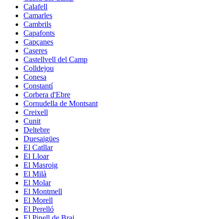
Calafell
Camarles
Cambrils
Capafonts
Capçanes
Caseres
Castellvell del Camp
Colldejou
Conesa
Constantí
Corbera d'Ebre
Cornudella de Montsant
Creixell
Cunit
Deltebre
Duesaigües
El Catllar
El Lloar
El Masroig
El Milà
El Molar
El Montmell
El Morell
El Perelló
El Pinell de Brai