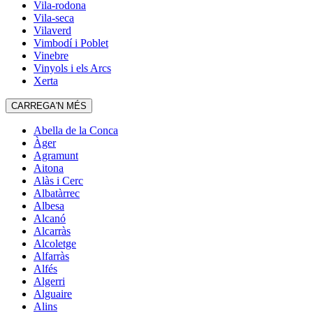
Vila-rodona
Vila-seca
Vilaverd
Vimbodí i Poblet
Vinebre
Vinyols i els Arcs
Xerta
CARREGA'N MÉS
Abella de la Conca
Àger
Agramunt
Aitona
Alàs i Cerc
Albatàrrec
Albesa
Alcanó
Alcarràs
Alcoletge
Alfarràs
Alfés
Algerri
Alguaire
Alins