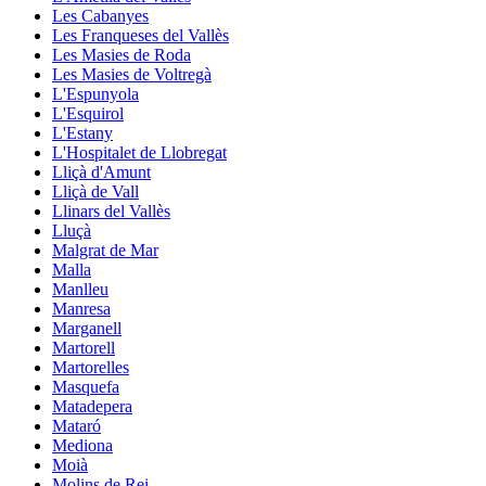
Les Cabanyes
Les Franqueses del Vallès
Les Masies de Roda
Les Masies de Voltregà
L'Espunyola
L'Esquirol
L'Estany
L'Hospitalet de Llobregat
Lliçà d'Amunt
Lliçà de Vall
Llinars del Vallès
Lluçà
Malgrat de Mar
Malla
Manlleu
Manresa
Marganell
Martorell
Martorelles
Masquefa
Matadepera
Mataró
Mediona
Moià
Molins de Rei