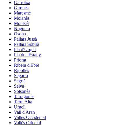
Garrotxa
Gironès
Maresme
Moianès
Montsià
Noguera
Osona
Pallars Jussà
Pallars Sobirà
Pla d'Urgell
Pla de l'Estany
Priorat
Ribera d'Ebre
Ripollès
Segarra
Segrià
Selva
Solsonès
Tarragonès
Terra Alta
Urgell
Vall d'Aran
Vallès Occidental
Vallès Oriental