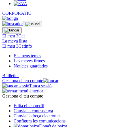
CORPORATIU
El meu 3Cat
La meva llista
El meu 3CatInfo
Els meus temes
Les meves firmes
Notícies guardades
Butlletins
Gestiona el teu compte
Tanca sessió
Gestiona el teu compte
Edita el teu perfil
Canvia la contrasenya
Canvia l'adreça electrònica
Configura les comunicacions
Dona't de baixa