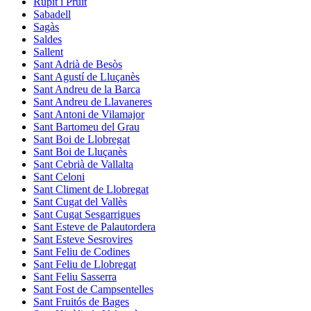
Rupit i Pruit
Sabadell
Sagàs
Saldes
Sallent
Sant Adrià de Besòs
Sant Agustí de Lluçanès
Sant Andreu de la Barca
Sant Andreu de Llavaneres
Sant Antoni de Vilamajor
Sant Bartomeu del Grau
Sant Boi de Llobregat
Sant Boi de Lluçanès
Sant Cebrià de Vallalta
Sant Celoni
Sant Climent de Llobregat
Sant Cugat del Vallès
Sant Cugat Sesgarrigues
Sant Esteve de Palautordera
Sant Esteve Sesrovires
Sant Feliu de Codines
Sant Feliu de Llobregat
Sant Feliu Sasserra
Sant Fost de Campsentelles
Sant Fruitós de Bages