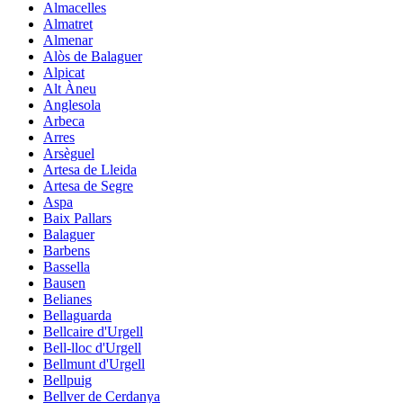
Almacelles
Almatret
Almenar
Alòs de Balaguer
Alpicat
Alt Àneu
Anglesola
Arbeca
Arres
Arsèguel
Artesa de Lleida
Artesa de Segre
Aspa
Baix Pallars
Balaguer
Barbens
Bassella
Bausen
Belianes
Bellaguarda
Bellcaire d'Urgell
Bell-lloc d'Urgell
Bellmunt d'Urgell
Bellpuig
Bellver de Cerdanya