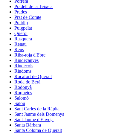
Porrera
Pradell de la Teixeta
Prades
Prat de Comte
Pratdip
Puigpelat
Querol
Rasquera
Renau
Reus
Riba-roja d'Ebre
Riudecanyes
Riudecols
Riudoms
Rocafort de Queralt
Roda de Berà
Rodonyà
Roquetes
Salomó
Salou
Sant Carles de la Ràpita
Sant Jaume dels Domenys
Sant Jaume d'Enveja
Santa Bàrbara
Santa Coloma de Queralt