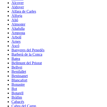
Alcover
Aldover
Alfara de Carles
Alforja
Alió
Almoster
Altafulla
Amposta
Arbolí
Arnes
Ascó
Banyeres del Penedès
Barberà de la Conca
Batea
Bellmunt del Priorat
Bellvei
Benifallet
Benissanet
Blancafort
Bonastre
Bot
Botarell
Bràfim
Cabacés
Cabra del Camp