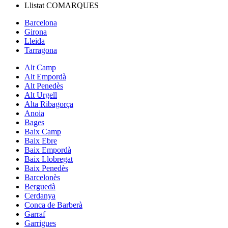
Llistat
COMARQUES
Barcelona
Girona
Lleida
Tarragona
Alt Camp
Alt Empordà
Alt Penedès
Alt Urgell
Alta Ribagorça
Anoia
Bages
Baix Camp
Baix Ebre
Baix Empordà
Baix Llobregat
Baix Penedès
Barcelonès
Berguedà
Cerdanya
Conca de Barberà
Garraf
Garrigues