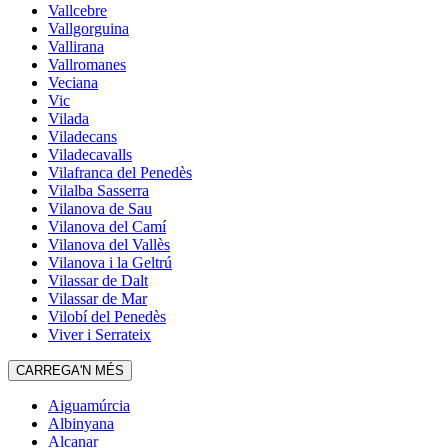
Vallcebre
Vallgorguina
Vallirana
Vallromanes
Veciana
Vic
Vilada
Viladecans
Viladecavalls
Vilafranca del Penedès
Vilalba Sasserra
Vilanova de Sau
Vilanova del Camí
Vilanova del Vallès
Vilanova i la Geltrú
Vilassar de Dalt
Vilassar de Mar
Vilobí del Penedès
Viver i Serrateix
CARREGA'N MÉS
Aiguamúrcia
Albinyana
Alcanar