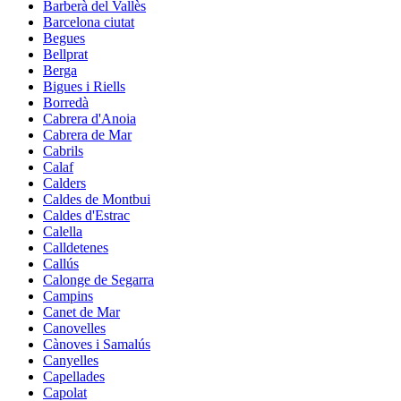
Barberà del Vallès
Barcelona ciutat
Begues
Bellprat
Berga
Bigues i Riells
Borredà
Cabrera d'Anoia
Cabrera de Mar
Cabrils
Calaf
Calders
Caldes de Montbui
Caldes d'Estrac
Calella
Calldetenes
Callús
Calonge de Segarra
Campins
Canet de Mar
Canovelles
Cànoves i Samalús
Canyelles
Capellades
Capolat