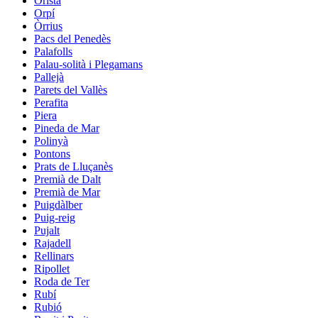
Oristà
Orpí
Òrrius
Pacs del Penedès
Palafolls
Palau-solità i Plegamans
Pallejà
Parets del Vallès
Perafita
Piera
Pineda de Mar
Polinyà
Pontons
Prats de Lluçanès
Premià de Dalt
Premià de Mar
Puigdàlber
Puig-reig
Pujalt
Rajadell
Rellinars
Ripollet
Roda de Ter
Rubí
Rubió