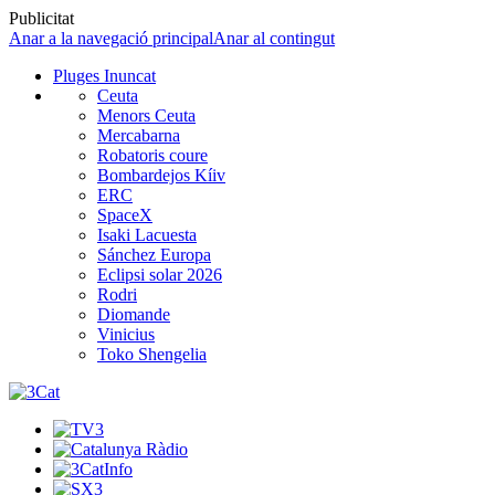
Publicitat
Anar a la navegació principal
Anar al contingut
Pluges Inuncat
Ceuta
Menors Ceuta
Mercabarna
Robatoris coure
Bombardejos Kíiv
ERC
SpaceX
Isaki Lacuesta
Sánchez Europa
Eclipsi solar 2026
Rodri
Diomande
Vinicius
Toko Shengelia