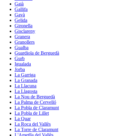
Gaià
Gallifa
Gavà
Gelida
Gironella
Gisclareny
Granera
Granollers
Gualba
Guardiola de Berguedà
Gurb
Igualada
Jorba
La Garriga
La Granada
La Llacuna
La Llagosta
La Nou de Berguedà
La Palma de Cervelló
La Pobla de Claramunt
La Pobla de Lillet
La Quar
La Roca del Vallès
La Torre de Claramunt
L'Ametlla del Vallès