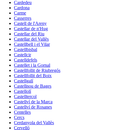
Cardedeu
Cardona
Carme
Casserres
Castell de l'Areny
Castellar de n'Hug
Castellar del Riu
Castellar del Vallès
Castellbell i el Vilar
Castellbisbal
Castellcir
Castelldefels
Castellet i la Gornal
Castellfollit de Riubregós
Castellfollit del Boix
Castellgalí
Castellnou de Bages
Castellolí
Castellterçol
Castellví de la Marca
Castellví de Rosanes
Centelles
Cercs
Cerdanyola del Vallès
Cervelló