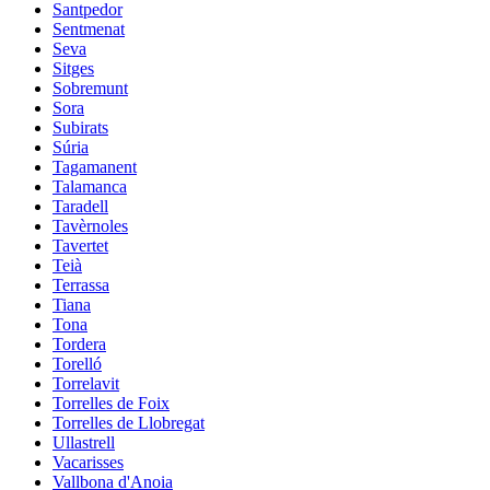
Santpedor
Sentmenat
Seva
Sitges
Sobremunt
Sora
Subirats
Súria
Tagamanent
Talamanca
Taradell
Tavèrnoles
Tavertet
Teià
Terrassa
Tiana
Tona
Tordera
Torelló
Torrelavit
Torrelles de Foix
Torrelles de Llobregat
Ullastrell
Vacarisses
Vallbona d'Anoia