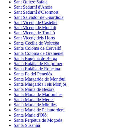
Sant Quirze Safaja
Sant Sadurní d'Anoia
Sant Sadurní d'Osormort
Sant Salvador de Guardiola
Sant Vicenç de Castellet
Sant Vicenç de Montalt
Sant Vicenç de Torelló
Sant Vicenç dels Horts
Santa Cecília de Voltregà
Santa Coloma de Cervelló
Santa Coloma de Gramenet
Santa Eugènia de Berga
Santa Eulàlia de Riuprimer
Santa Eulàlia de Ronçana
Santa Fe del Penedès
Santa Margarida de Montbui
Santa Margarida i els Monjos
Santa Maria de Besora
Santa Maria de Martorelles
Santa Maria de Merlès
Santa Maria de Miralles
Santa Maria de Palautordera
Santa Maria d'Oló
Santa Perpètua de Mogoda
Santa Susanna