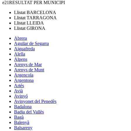
e21
RESULTAT PER MUNICIPI
Llistat
BARCELONA
Llistat
TARRAGONA
Llistat
LLEIDA
Llistat
GIRONA
Abrera
Aguilar de Segarra
Aiguafreda
Alella
Alpens
Arenys de Mar
Arenys de Munt
Argençola
Argentona
Artés
Avià
Avinyó
Avinyonet del Penedès
Badalona
Badia del Vallès
Bagà
Balenyà
Balsareny