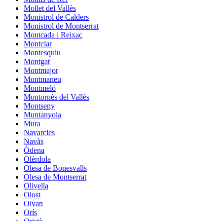
Mollet del Vallès
Monistrol de Calders
Monistrol de Montserrat
Montcada i Reixac
Montclar
Montesquiu
Montgat
Montmajor
Montmaneu
Montmeló
Montornès del Vallès
Montseny
Muntanyola
Mura
Navarcles
Navàs
Òdena
Olèrdola
Olesa de Bonesvalls
Olesa de Montserrat
Olivella
Olost
Olvan
Orís