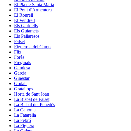
El Pla de Santa Maria
El Pont d'Armentera
El Rourell
El Vendrell
Els Garidells
Els Guiamets
Els Pallaresos
Falset
Figuerola del Camp
Flix
Forès
Freginals
Gandesa
Garcia
Ginestar
Godall
Gratallops
Horta de Sant Joan
La Bisbal de Falset
La Bisbal del Penedès
La Canonja
La Fatarella
La Febró
La Figuera
La Galera