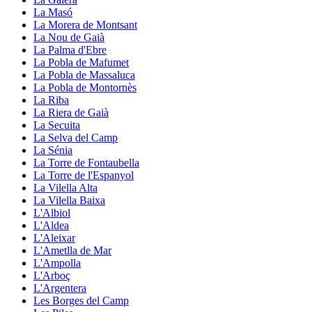
La Masó
La Morera de Montsant
La Nou de Gaià
La Palma d'Ebre
La Pobla de Mafumet
La Pobla de Massaluca
La Pobla de Montornès
La Riba
La Riera de Gaià
La Secuita
La Selva del Camp
La Sénia
La Torre de Fontaubella
La Torre de l'Espanyol
La Vilella Alta
La Vilella Baixa
L'Albiol
L'Aldea
L'Aleixar
L'Ametlla de Mar
L'Ampolla
L'Arboç
L'Argentera
Les Borges del Camp