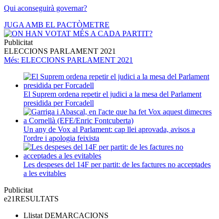
Qui aconseguirà governar?
JUGA AMB EL PACTÒMETRE
Publicitat
ELECCIONS PARLAMENT 2021
Més
: ELECCIONS PARLAMENT 2021
El Suprem ordena repetir el judici a la mesa del Parlament
presidida per Forcadell
Un any de Vox al Parlament: cap llei aprovada, avisos a
l'ordre i apologia feixista
Les despeses del 14F per partit: de les factures no acceptades
a les evitables
Publicitat
e21
RESULTATS
Llistat
DEMARCACIONS