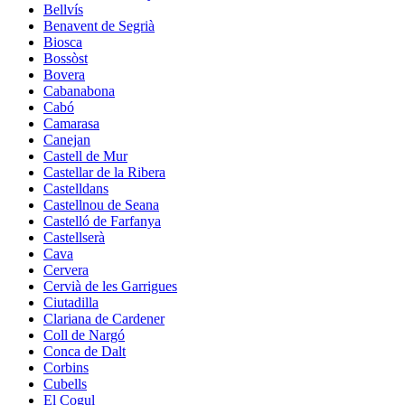
Bellvís
Benavent de Segrià
Biosca
Bossòst
Bovera
Cabanabona
Cabó
Camarasa
Canejan
Castell de Mur
Castellar de la Ribera
Castelldans
Castellnou de Seana
Castelló de Farfanya
Castellserà
Cava
Cervera
Cervià de les Garrigues
Ciutadilla
Clariana de Cardener
Coll de Nargó
Conca de Dalt
Corbins
Cubells
El Cogul