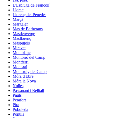
Les Piles
L'Espluga de Francolí
Llorac
Llorenç del Penedès
Marçà
Margalef
Mas de Barberans
Masdenverge
Masllorenç
Maspujols
Miravet
Montblanc
Montbrió del Camp
Montferri
Mont-ral
Mont-roig del Camp
Móra d'Ebre
Móra la Nova
Nulles
Passanant i Belltall
Paüls
Perafort
Pira
Poboleda
Pontils