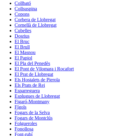
Collbató
Collsuspina
Copons
Corbera de Llobregat
Cornellà de Llobregat
Cubelles
Dosrius
El Bruc
El Brull
El Masnou
El Papiol
El Pla del Penedès
El Pont de Vilomara i Rocafort
El Prat de Llobregat
Els Hostalets de Pierola
Els Prats de Rei
Esparreguera
Esplugues de Llobregat
Figaró-Montmany
Fígols
Fogars de la Selva
Fogars de Montclús
Folgueroles
Fonollosa
Font-rubí