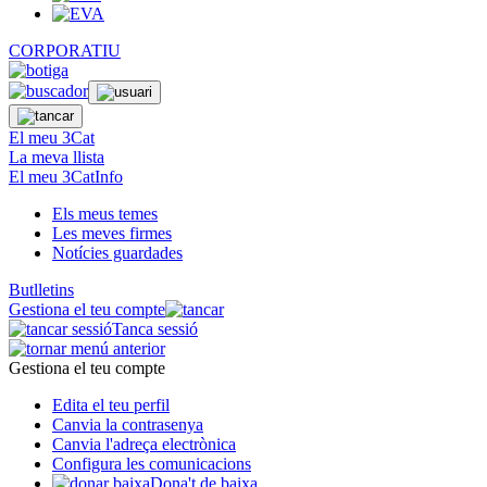
CORPORATIU
El meu 3Cat
La meva llista
El meu 3CatInfo
Els meus temes
Les meves firmes
Notícies guardades
Butlletins
Gestiona el teu compte
Tanca sessió
Gestiona el teu compte
Edita el teu perfil
Canvia la contrasenya
Canvia l'adreça electrònica
Configura les comunicacions
Dona't de baixa