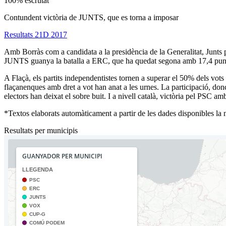
100% escrutat
Contundent victòria de JUNTS, que es torna a imposar
Resultats 21D 2017
Amb Borràs com a candidata a la presidència de la Generalitat, Junts p
JUNTS guanya la batalla a ERC, que ha quedat segona amb 17,4 punts
A Flaçà, els partits independentistes tornen a superar el 50% dels v
flaçanenques amb dret a vot han anat a les urnes. La participació, don
electors han deixat el sobre buit. I a nivell català, victòria pel PSC
*Textos elaborats automàticament a partir de les dades disponibles la ni
Resultats per municipis