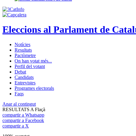
Eleccions al Parlament de Cata
Notícies
Resultats
Pactòmetre
On han votat més...
Perfil del votant
Debat
Candidats
Entrevistes
Programes electorals
Faqs
Anar al contingut
RESULTATS A Flaçà
compartir a Whatsapp
compartir a Facebook
compartir a X