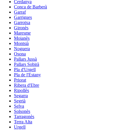
Cerdanya
Conca de Barberà
Garraf
Garrigues
Garrotxa
Gironès
Maresme
Moianès
Montsià
Noguera
Osona
Pallars Jussà
Pallars Sobirà
Pla d'Urgell
Pla de l'Estany
Priorat
Ribera d'Ebre
Ripollès
Segarra
Segrià
Selva
Solsonès
Tarragonès
Terra Alta
Urgell