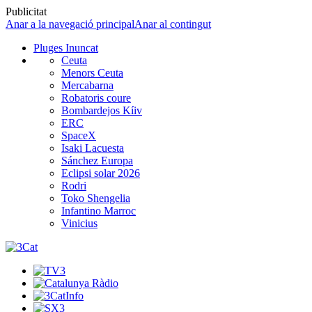
Publicitat
Anar a la navegació principal
Anar al contingut
Pluges Inuncat
Ceuta
Menors Ceuta
Mercabarna
Robatoris coure
Bombardejos Kíiv
ERC
SpaceX
Isaki Lacuesta
Sánchez Europa
Eclipsi solar 2026
Rodri
Toko Shengelia
Infantino Marroc
Vinicius