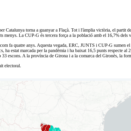
er Catalunya torna a guanyar a Flaçà. Tot i l'àmplia victòria, el parti
 menys. La CUP-G és tercera força a la població amb el 16,7% dels v
ots com fa quatre anys. Aquesta vegada, ERC, JUNTS i CUP-G sumen el s
cs, ha estat marcada per la pandèmia i ha baixat 16,5 punts respecte al 
 amb 33 escons. A la província de Girona i a la comarca del Gironès, la f
t electoral.