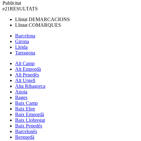
Publicitat
e21
RESULTATS
Llistat
DEMARCACIONS
Llistat
COMARQUES
Barcelona
Girona
Lleida
Tarragona
Alt Camp
Alt Empordà
Alt Penedès
Alt Urgell
Alta Ribagorça
Anoia
Bages
Baix Camp
Baix Ebre
Baix Empordà
Baix Llobregat
Baix Penedès
Barcelonès
Berguedà