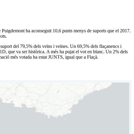
t de Puigdemont ha aconseguit 10,6 punts menys de suports que el 2017.
ots.
uport del 79,5% dels veïns i veïnes. Un 69,5% dels flaçanencs i
21D, que va ser històrica. A més ha pujat el vot en blanc. Un 2% dels
ormació més votada ha estat JUNTS, igual que a Flaçà.