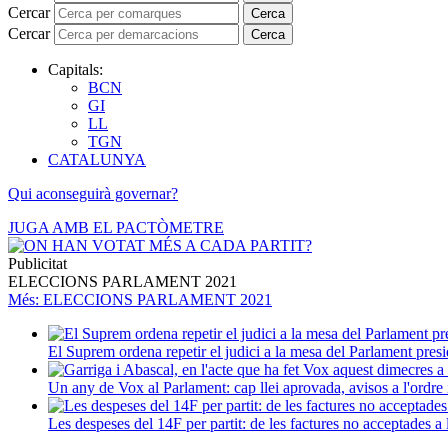
Cercar
Cerca
Cercar
Cerca
Capitals:
BCN
GI
LL
TGN
CATALUNYA
Qui aconseguirà governar?
JUGA AMB EL PACTÒMETRE
Publicitat
ELECCIONS PARLAMENT 2021
Més
: ELECCIONS PARLAMENT 2021
El Suprem ordena repetir el judici a la mesa del Parlament presi
Un any de Vox al Parlament: cap llei aprovada, avisos a l'ordre i
Les despeses del 14F per partit: de les factures no acceptades a 