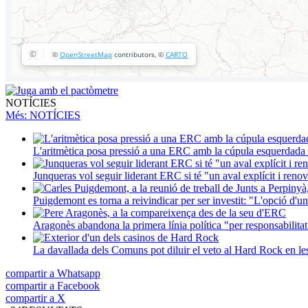
NOTÍCIES
Més
: NOTÍCIES
L'aritmètica posa pressió a una ERC amb la cúpula esquerdada i
Junqueras vol seguir liderant ERC si té "un aval explícit i renova
Puigdemont es torna a reivindicar per ser investit: "L'opció d'un
Aragonès abandona la primera línia política "per responsabilitat
La davallada dels Comuns pot diluir el veto al Hard Rock en l
compartir a Whatsapp
compartir a Facebook
compartir a X