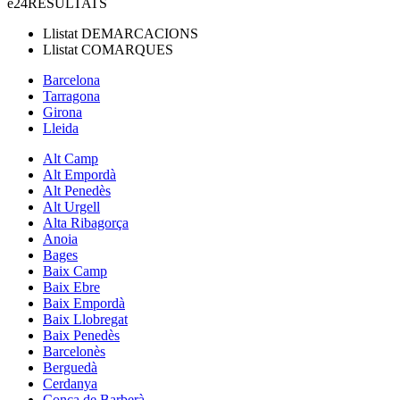
e24
RESULTATS
Llistat
DEMARCACIONS
Llistat
COMARQUES
Barcelona
Tarragona
Girona
Lleida
Alt Camp
Alt Empordà
Alt Penedès
Alt Urgell
Alta Ribagorça
Anoia
Bages
Baix Camp
Baix Ebre
Baix Empordà
Baix Llobregat
Baix Penedès
Barcelonès
Berguedà
Cerdanya
Conca de Barberà