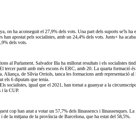
, on ha aconseguit el 27,9% dels vots. Una part dels suports se'ls ha en
es han apostat pels socialistes, amb un 24,4% dels vots. Junts+ ha acab
7,9% dels vots.
s al Parlament. Salvador Illa ha millorat resultats i els socialistes tin
 El tercer partit amb més escons és ERC, amb 20. La quarta formació é
a. Aliança, de Sílvia Orriols, tanca les formacions amb representació al 
t els 6 diputats que tenia.
s socialistes, igual que el 2021, han tornat a guanyar a la circumscripc
 i la CUP.
quest cop han anat a votar un 57,7% dels llinassencs i llinassenques. La
 i de la mitjana de la província de Barcelona, que ha estat del 58,5%.