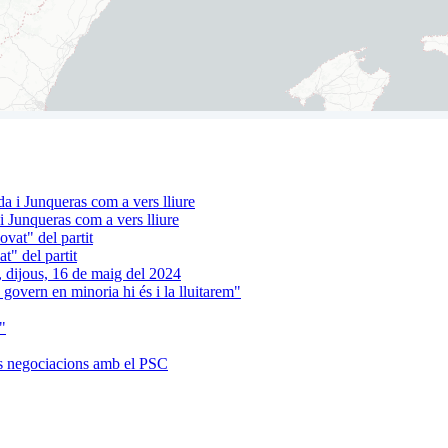
 Junqueras com a vers lliure
t" del partit
 govern en minoria hi és i la lluitarem"
"
es negociacions amb el PSC