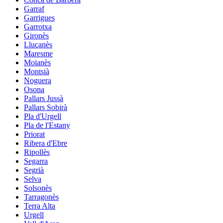
Garraf
Garrigues
Garrotxa
Gironès
Lluçanès
Maresme
Moianès
Montsià
Noguera
Osona
Pallars Jussà
Pallars Sobirà
Pla d'Urgell
Pla de l'Estany
Priorat
Ribera d'Ebre
Ripollès
Segarra
Segrià
Selva
Solsonès
Tarragonès
Terra Alta
Urgell