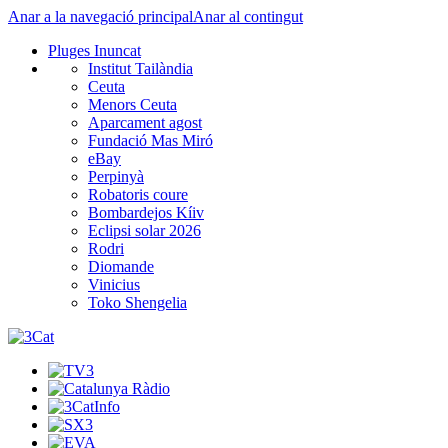
Anar a la navegació principal
Anar al contingut
Pluges Inuncat
Institut Tailàndia
Ceuta
Menors Ceuta
Aparcament agost
Fundació Mas Miró
eBay
Perpinyà
Robatoris coure
Bombardejos Kíiv
Eclipsi solar 2026
Rodri
Diomande
Vinicius
Toko Shengelia