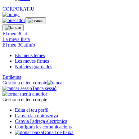
CORPORATIU
El meu 3Cat
La meva llista
El meu 3CatInfo
Els meus temes
Les meves firmes
Notícies guardades
Butlletins
Gestiona el teu compte
Tanca sessió
Gestiona el teu compte
Edita el teu perfil
Canvia la contrasenya
Canvia l'adreça electrònica
Configura les comunicacions
Dona't de baixa