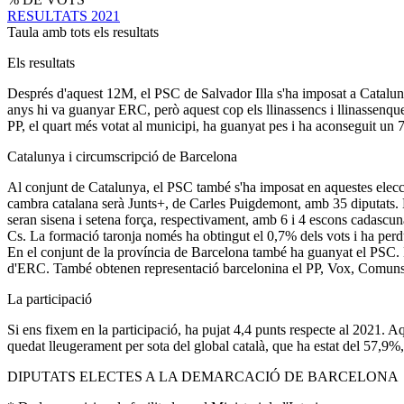
RESULTATS 2021
Taula amb tots els resultats
Els resultats
Després d'aquest 12M, el PSC de Salvador Illa s'ha imposat a Catalunya
anys hi va guanyar ERC, però aquest cop els llinassencs i llinassenqu
PP, el quart més votat al municipi, ha guanyat pes i ha aconseguit un 
Catalunya i circumscripció de Barcelona
Al conjunt de Catalunya, el PSC també s'ha imposat en aquestes eleccion
cambra catalana serà Junts+, de Carles Puigdemont, amb 35 diputats.
seran sisena i setena força, respectivament, amb 6 i 4 escons cadascun
Cs. La formació taronja només ha obtingut el 0,7% dels vots i ha perdu
En el conjunt de la província de Barcelona també ha guanyat el PSC. El
d'ERC. També obtenen representació barcelonina el PP, Vox, Comuns
La participació
Si ens fixem en la participació, ha pujat 4,4 punts respecte al 2021. A
quedat lleugerament per sota del global català, que ha estat del 57,9%,
DIPUTATS ELECTES A LA DEMARCACIÓ DE BARCELONA