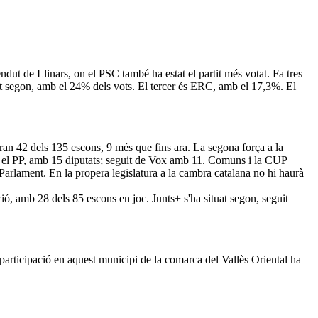
dut de Llinars, on el PSC també ha estat el partit més votat. Fa tres
at segon, amb el 24% dels vots. El tercer és ERC, amb el 17,3%. El
dran 42 dels 135 escons, 9 més que fins ara. La segona força a la
s el PP, amb 15 diputats; seguit de Vox amb 11. Comuns i la CUP
Parlament. En la propera legislatura a la cambra catalana no hi haurà
ió, amb 28 dels 85 escons en joc. Junts+ s'ha situat segon, seguit
 participació en aquest municipi de la comarca del Vallès Oriental ha