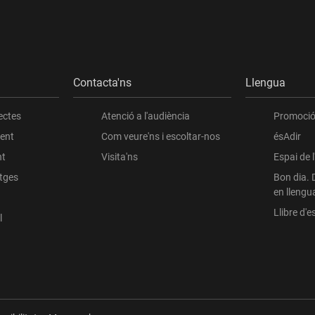
Contacta'ns
Llengua
ectes
Atenció a l'audiència
Promoció 
ient
Com veure'ns i escoltar-nos
ésAdir
nt
Visita'ns
Espai de 
atges
Bon dia. 
en llengu
Llibre d'es
l