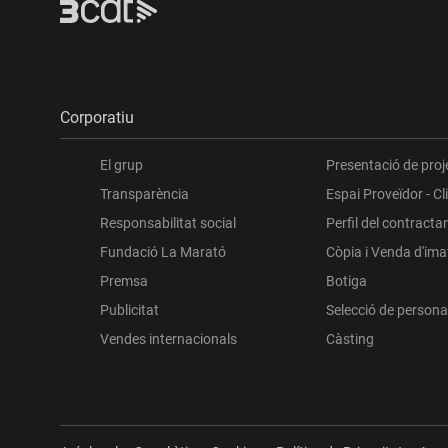
Corporatiu
El grup
Presentació de proj
Transparència
Espai Proveïdor - Cl
Responsabilitat social
Perfil del contracta
Fundació La Marató
Còpia i Venda d'im
Premsa
Botiga
Publicitat
Selecció de persona
Vendes internacionals
Càsting