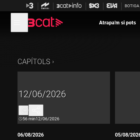
Anar
Anar
BOTIGA
a
al
la
contingut
Obre
navegació
menú
Atrapa'm si pots
de
principal
navegació
CAPÍTOLS
12/06/2026
Durada:
56 min
12/06/2026
06/08/2026
05/08/202