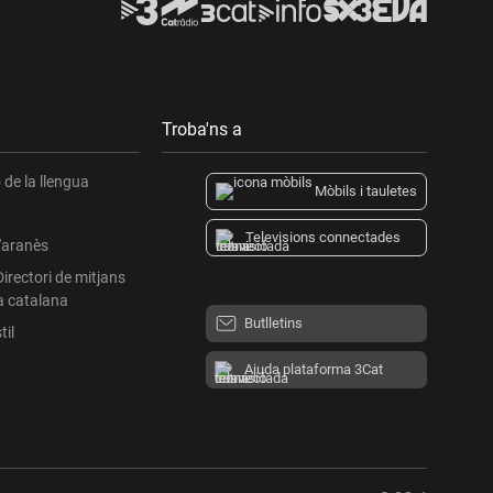
Troba'ns a
de la llengua
Mòbils i tauletes
Televisions connectades
l'aranès
Directori de mitjans
a catalana
Butlletins
til
Ajuda plataforma 3Cat