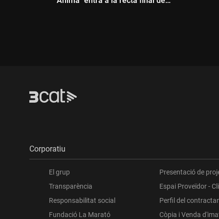
"Ànima" entra a la recta final de
funcions
Dur
Durada:
Corporatiu
El grup
Presentació de proj
Transparència
Espai Proveïdor - Cl
Responsabilitat social
Perfil del contracta
Fundació La Marató
Còpia i Venda d'im