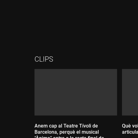
Durada:
Durada:
CLIPS
Anem cap al Teatre Tívoli de
Què vol
Barcelona, perquè el musical
articul