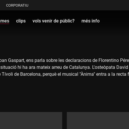
CORPORATIU
ames
clips
vols venir de públic?
més info
oan Gaspart, ens parla sobre les declaracions de Florentino Pérez
uació hi ha ara mateix arreu de Catalunya. L'osteòpata David Pon
ívoli de Barcelona, perquè el musical "Ànima" entra a la recta f
b "Con este fuego", que forma part del seu onzè àlbum, "Fuegos 