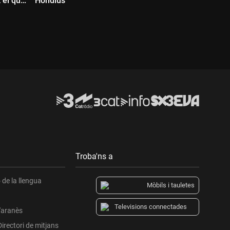
t el que
Hondius
té el
Durada:
Durada:
Troba'ns a
de la llengua
Mòbils i tauletes
Televisions connectades
l'aranès
Directori de mitjans