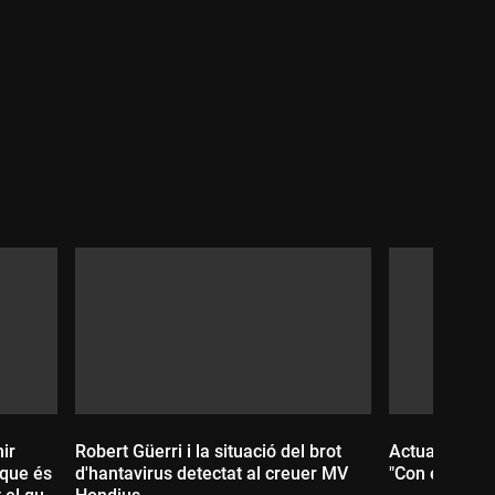
Durada:
hir
Robert Güerri i la situació del brot
Actuació: La 
 que és
d'hantavirus detectat al creuer MV
"Con este fue