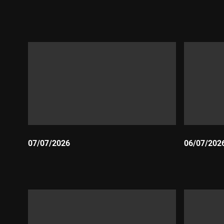
Durada:
Durada:
07/07/2026
06/07/202
Durada:
Durada: