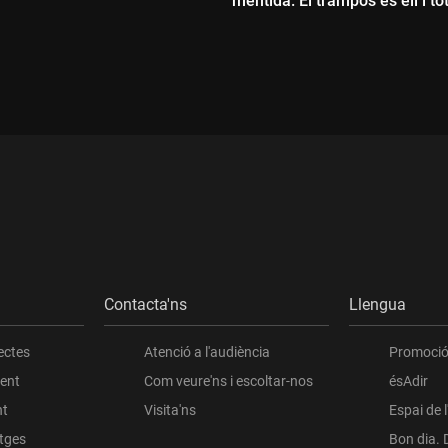
mentida. El trampós és ell i to
representa. I, com a culer, no 
meu perdó"
ada:
Durada:
Contacta'ns
Llengua
ectes
Atenció a l'audiència
Promoció 
ient
Com veure'ns i escoltar-nos
ésAdir
nt
Visita'ns
Espai de 
atges
Bon dia. 