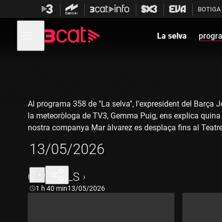
Anar
Anar
BOTIGA
a
al
la
contingut
Obre
navegació
menú
La selva
progr
de
principal
navegació
Al programa 358 de "La selva", l'expresident del Barça J
la meteoròloga de TV3, Gemma Puig, ens explica quina sit
nostra companya Mar àlvarez es desplaça fins al Teatre T
després d'un any i mig de descans per carregar piles am
13/05/2026
CAPÍTOLS
Durada:
1 h 40 min
13/05/2026