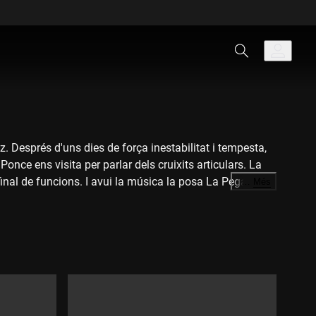
. Després d'uns dies de força inestabilitat i tempesta,
ce ens visita per parlar dels cruixits articulars. La
inal de funcions. I avui la música la posa La Pegatina
…
Més
del barrio"