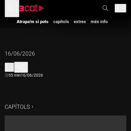
Anar
Anar
Obre
menú
a
al
de
la
contingut
navegació
navegació
Atrapa'm si pots
capítols
extres
més info
principal
16/06/2026
Durada:
55 min
16/06/2026
CAPÍTOLS