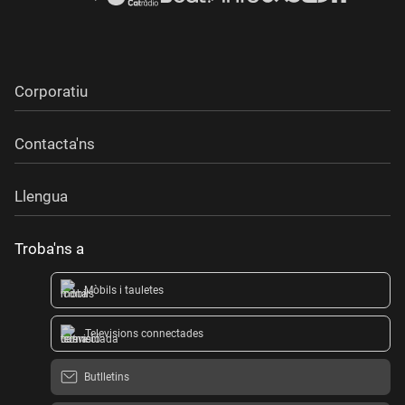
Corporatiu
Contacta'ns
Llengua
Troba'ns a
Mòbils i tauletes
Televisions connectades
Butlletins