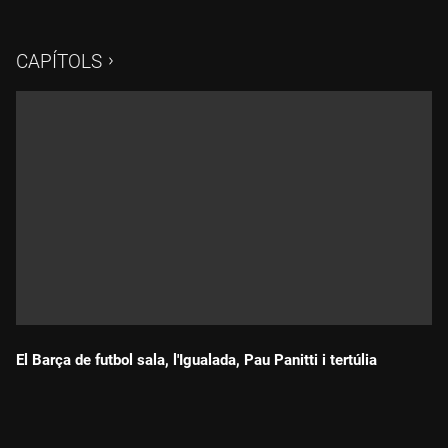
Suárez, Irati Vidal i Pichi Alonso
CAPÍTOLS
El Barça de futbol sala, l'Igualada, Pau Panitti i tertúlia
Durada: