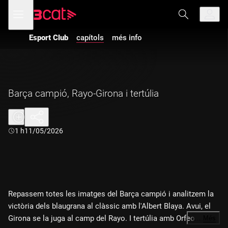
Anar
Anar
Obre
menú
a
al
de
la
contingut
navegació
navegació
Esport Club
capítols
més info
principal
Barça campió, Rayo-Girona i tertúlia
Durada:
1 h
11/05/2026
Repassem totes les imatges del Barça campió i analitzem la
victòria dels blaugrana al clàssic amb l'Albert Blaya. Avui, el
Girona se la juga al camp del Rayo. I tertúlia amb Orfeo
…
Més