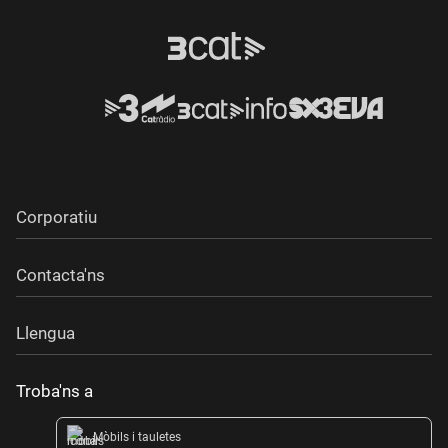
Corporatiu
Contacta'ns
Llengua
Troba'ns a
Mòbils i tauletes