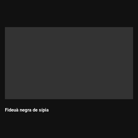
Durada:
Fideuà negra de sípia
Durada: