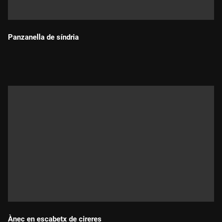
Panzanella de síndria
Durada:
Ànec en escabetx de cireres