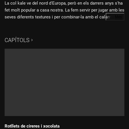
La col kale ve del nord d'Europa, però en els darrers anys s'ha
fet molt popular a casa nostra. La fem servir per jugar amb les
seves diferents textures i per combinar-la amb el calamar de
…
Més
potera. Fem calamars amb col kale.
CAPÍTOLS
Rotllets de cireres i xocolata