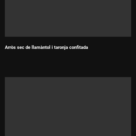
Arròs sec de llamàntol i taronja confitada
Durada: