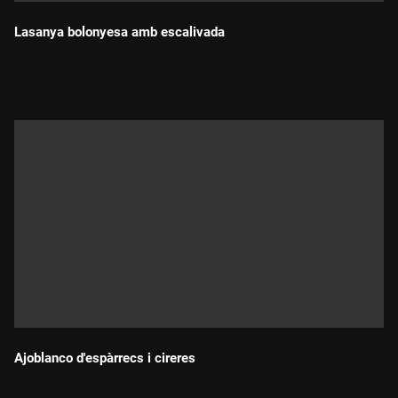
Lasanya bolonyesa amb escalivada
Durada:
Ajoblanco d'espàrrecs i cireres
Durada: