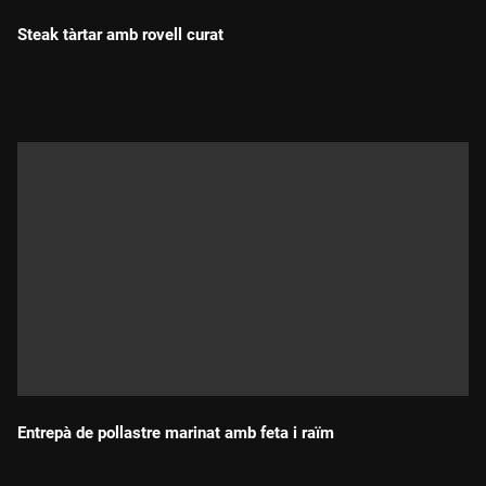
Steak tàrtar amb rovell curat
Durada:
Entrepà de pollastre marinat amb feta i raïm
Durada: