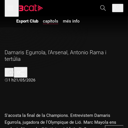
Anar
Anar
Obre
menú
a
al
de
la
contingut
navegació
navegació
Esport Club
capítols
més info
principal
Damaris Egurrola, l'Arsenal, Antonio Rama i
tertúlia
Durada:
1 h
21/05/2026
S'acosta la final de la Champions. Entrevistem Damaris
Egurrola, jugadora de l'Olympique de Lió. Marc Mayola ens