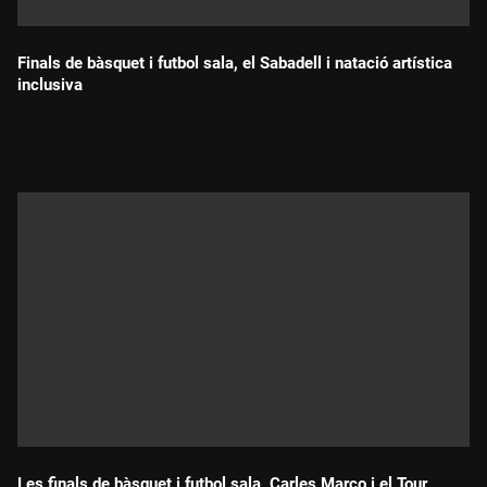
Finals de bàsquet i futbol sala, el Sabadell i natació artística
inclusiva
Durada:
Les finals de bàsquet i futbol sala, Carles Marco i el Tour