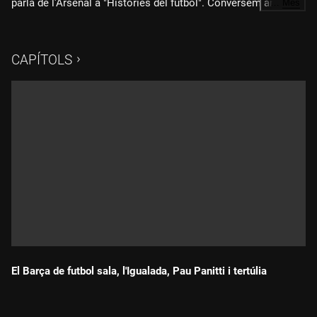
parla de l'Arsenal a "Històries del futbol". Conversem amb
…
Més
Antonio Rama, entrenador del Fraikin BM Granollers. A la
tertúlia ens acompanyen Gemma Mallorca, Joan Prats i en
Pere de Cal Tet.
CAPÍTOLS
El Barça de futbol sala, l'Igualada, Pau Panitti i tertúlia
Durada: