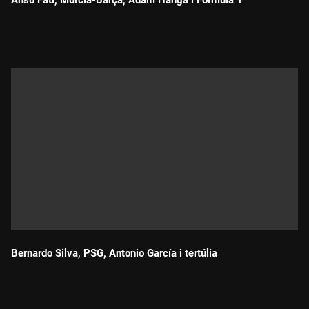
Ansu Fati, Múrcia-Barça, Ádám Hanga i Fórmula 1
Durada:
Bernardo Silva, PSG, Antonio García i tertúlia
Durada: