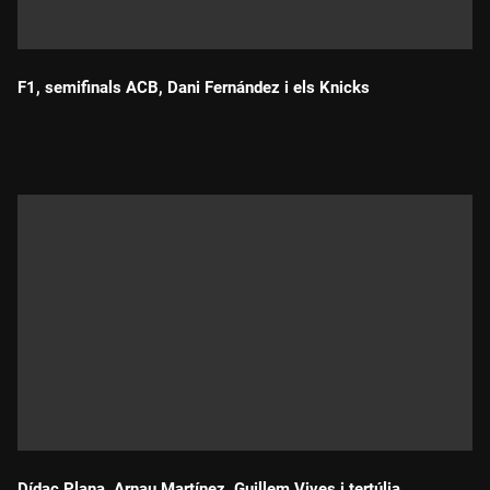
F1, semifinals ACB, Dani Fernández i els Knicks
Durada:
Dídac Plana, Arnau Martínez, Guillem Vives i tertúlia